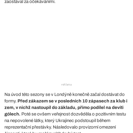
zaostával za očekáváními.
Na úvod této sezony se v Londýně konečně začal dostávat do
formy.
Před zákazem se v posledních 10 zápasech za klub i
zem, v nichž nastoupil do základu, přímo podílel na devíti
gólech.
Poté se ovšem veřejnost dozvěděla o pozitivním testu
na nepovolené látky, který Ukrajinec podstoupil během
reprezentační přestávky. Následovalo provizorní omezení