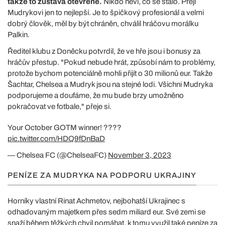
takže to zůstává otevřené.
Nikdo neví, co se stalo. Přeji
Mudrykovi jen to nejlepší. Je to špičkový profesionál a velmi
dobrý člověk, měl by být chráněn, chválil hráčovu morálku
Palkin.
Ředitel klubu z Doněcku potvrdil, že ve hře jsou i bonusy za
hráčův přestup. "Pokud nebude hrát, způsobí nám to problémy,
protože bychom potenciálně mohli přijít o 30 milionů eur. Takže
Šachtar, Chelsea a Mudryk jsou na stejné lodi. Všichni Mudryka
podporujeme a doufáme, že mu bude brzy umožněno
pokračovat ve fotbale," přeje si.
Your October GOTM winner! ????
pic.twitter.com/HDQ9fDnBaD
— Chelsea FC (@ChelseaFC)
November 3, 2023
PENÍZE ZA MUDRYKA NA PODPORU UKRAJINY
Horníky vlastní Rinat Achmetov, nejbohatší Ukrajinec s
odhadovaným majetkem přes sedm miliard eur. Své zemi se
snaží během těžkých chvil pomáhat, k tomu využil také peníze za