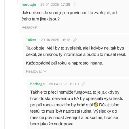
herbage
29.04.2025
17:38
Jak unikne. Je snad jejich povinnost to zveřejnit, od
čeho tam jinak jsou?
Reagovat
Talker
29.04.2025
18:16
Tak oboje. Měli by to zveřejnit, ale i kdyby ne, tak bys
čekal, že uniknou ty informace a budou to muset řešit.
Každopádně půl roku je naprosto insane.
Reagovat
herbage
29.04.2025
19:19
Takhle to přeci nemůže fungovat, to je jak kdyby
hráč dostal červenou a FA by upřesnila výši trestu
po půl roce a mezitím by hráč stál
Dělaj tisíce
testů, to musí být naprostá rutina. Výsledky do
měsíce povinnost zveřejnit a pokud ne, hráč se
bere jako že nedopoval