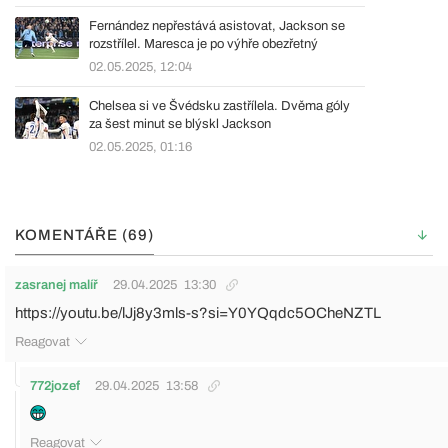
Fernández nepřestává asistovat, Jackson se
rozstřílel. Maresca je po výhře obezřetný
02.05.2025, 12:04
Chelsea si ve Švédsku zastřílela. Dvěma góly
za šest minut se blýskl Jackson
02.05.2025, 01:16
KOMENTÁŘE (69)
zasranej malíř
29.04.2025
13:30
https://youtu.be/lJj8y3mls-s?si=Y0YQqdc5OCheNZTL
Reagovat
772jozef
29.04.2025
13:58
Reagovat