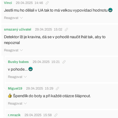
Vinci
29.04.2025
14:46
Jestli mu ho dělali v UA tak to má velkou vypovídací hodnotu
Reagovat
smazaný uživatel
29.04.2025
15:02
Detektor lži je kravina, dá se v pohodě naučit lhát tak, aby to
nepoznal
Reagovat
Busby babes
29.04.2025
15:21
v pohode...
Reagovat
Miguel19
29.04.2025
15:29
Špendlík do boty a při každé otázce šlápnout.
Reagovat
r.mrazik
29.04.2025
15:58