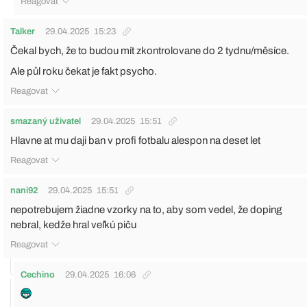
Reagovat
Talker
29.04.2025
15:23
Čekal bych, že to budou mít zkontrolovane do 2 tydnu/měsíce.
Ale půl roku čekat je fakt psycho.
Reagovat
smazaný uživatel
29.04.2025
15:51
Hlavne at mu daji ban v profi fotbalu alespon na deset let
Reagovat
nani92
29.04.2025
15:51
nepotrebujem žiadne vzorky na to, aby som vedel, že doping
nebral, kedže hral veľkú piču
Reagovat
Cechino
29.04.2025
16:06