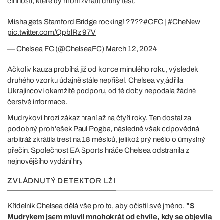
činnosti, které by mohl zvrátit druhý test.
Misha gets Stamford Bridge rocking! ????
#CFC
|
#CheNew
pic.twitter.com/QpblRzl97V
— Chelsea FC (@ChelseaFC)
March 12, 2024
Ačkoliv kauza probíhá již od konce minulého roku, výsledek
druhého vzorku údajně stále nepřišel. Chelsea vyjádřila
Ukrajincovi okamžitě podporu, od té doby nepodala žádné
čerstvé informace.
Mudrykovi hrozí zákaz hraní až na čtyři roky. Ten dostal za
podobný prohřešek Paul Pogba, následně však odpovědná
arbitráž zkrátila trest na 18 měsíců, jelikož prý nešlo o úmyslný
přečin. Společnost EA Sports hráče Chelsea odstranila z
nejnovějšího vydání hry
ZVLÁDNUTÝ DETEKTOR LŽI
Křídelník Chelsea dělá vše pro to, aby očistil své jméno.
"S
Mudrykem jsem mluvil mnohokrát od chvíle, kdy se objevila