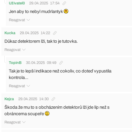
Uživatel0
29.04.2025
17:54
Jen aby to nebyl mudrlantyk
Reagovat
Kucka
29.04.2025
14:22
Důkaz detektorem lži, tak to je tutovka.
Reagovat
TopinB
30.04.2025
09:49
Tak je to lepší indikace než cokoliv, co doteď vypustila
kontrola...
Reagovat
Kejza
29.04.2025
14:30
Škoda že mu to s obcházením detektorů lži jde líp než s
obráncema soupeře
Reagovat