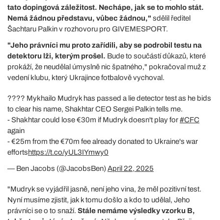
tato dopingová záležitost. Nechápe, jak se to mohlo stát.
Nemá žádnou představu, vůbec žádnou,"
sdělil ředitel
Šachtaru Palkin v rozhovoru pro GIVEMESPORT.
"Jeho právníci mu proto zařídili, aby se podrobil testu na
detektoru lži, kterým prošel.
Bude to součástí důkazů, které
prokáží, že neudělal úmyslně nic špatného," pokračoval muž z
vedení klubu, který Ukrajince fotbalově vychoval.
???? Mykhailo Mudryk has passed a lie detector test as he bids
to clear his name, Shakhtar CEO Sergei Palkin tells me.
- Shakhtar could lose €30m if Mudryk doesn't play for
#CFC
again
- €25m from the €70m fee already donated to Ukraine's war
efforts
https://t.co/yUL3IYmwy0
— Ben Jacobs (@JacobsBen)
April 22, 2025
"Mudryk se vyjádřil jasně, není jeho vina, že měl pozitivní test.
Nyní musíme zjistit, jak k tomu došlo a kdo to udělal, Jeho
právníci se o to snaží.
Stále nemáme výsledky vzorku B,