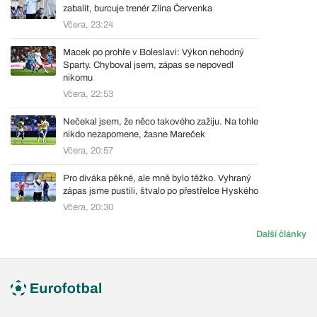
zabalit, burcuje trenér Zlína Červenka
Včera, 23:24
Macek po prohře v Boleslavi: Výkon nehodný
Sparty. Chyboval jsem, zápas se nepovedl
nikomu
Včera, 22:53
Nečekal jsem, že něco takového zažiju. Na tohle
nikdo nezapomene, žasne Mareček
Včera, 20:57
Pro diváka pěkné, ale mně bylo těžko. Vyhraný
zápas jsme pustili, štvalo po přestřelce Hyského
Včera, 20:30
Další články