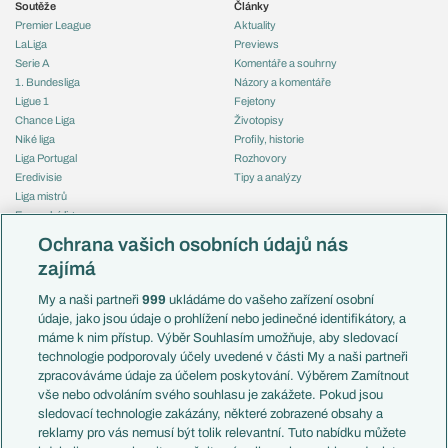
Soutěže
Články
Premier League
Aktuality
LaLiga
Previews
Serie A
Komentáře a souhrny
1. Bundesliga
Názory a komentáře
Ligue 1
Fejetony
Chance Liga
Životopisy
Niké liga
Profily, historie
Liga Portugal
Rozhovory
Eredivisie
Tipy a analýzy
Liga mistrů
Evropská liga
Reprezentace
Konferenční liga
Česko
Ochrana vašich osobních údajů nás
Mistrovství světa
Slovensko
zajímá
Liga národů
Anglie
Francie
My a naši partneři
999
ukládáme do vašeho zařízení osobní
Témata
Itálie
údaje, jako jsou údaje o prohlížení nebo jedinečné identifikátory, a
Představení týmů MS
Německo
máme k nim přístup. Výběr Souhlasím umožňuje, aby sledovací
EuroSkauting
Španělsko
technologie podporovaly účely uvedené v části My a naši partneři
PL v kostce
Argentina
zpracováváme údaje za účelem poskytování. Výběrem Zamítnout
Evropské koeficienty
Brazílie
vše nebo odvoláním svého souhlasu je zakážete. Pokud jsou
Přestupy
sledovací technologie zakázány, některé zobrazené obsahy a
Přestupové spekulace
reklamy pro vás nemusí být tolik relevantní. Tuto nabídku můžete
Přestupy
Zranění