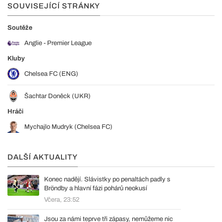
SOUVISEJÍCÍ STRÁNKY
Soutěže
Anglie - Premier League
Kluby
Chelsea FC (ENG)
Šachtar Doněck (UKR)
Hráči
Mychajlo Mudryk (Chelsea FC)
DALŠÍ AKTUALITY
Konec nadějí. Slávistky po penaltách padly s
Bröndby a hlavní fázi pohárů neokusí
Včera, 23:52
Jsou za námi teprve tři zápasy, nemůžeme nic