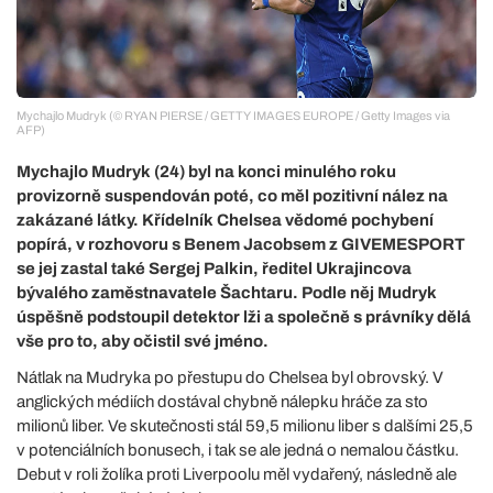
Mychajlo Mudryk (© RYAN PIERSE / GETTY IMAGES EUROPE / Getty Images via
AFP)
Mychajlo Mudryk (24) byl na konci minulého roku
provizorně suspendován poté, co měl pozitivní nález na
zakázané látky. Křídelník Chelsea vědomé pochybení
popírá, v rozhovoru s Benem Jacobsem z GIVEMESPORT
se jej zastal také Sergej Palkin, ředitel Ukrajincova
bývalého zaměstnavatele Šachtaru. Podle něj Mudryk
úspěšně podstoupil detektor lži a společně s právníky dělá
vše pro to, aby očistil své jméno.
Nátlak na Mudryka po přestupu do Chelsea byl obrovský. V
anglických médiích dostával chybně nálepku hráče za sto
milionů liber. Ve skutečnosti stál 59,5 milionu liber s dalšími 25,5
v potenciálních bonusech, i tak se ale jedná o nemalou částku.
Debut v roli žolíka proti Liverpoolu měl vydařený, následně ale