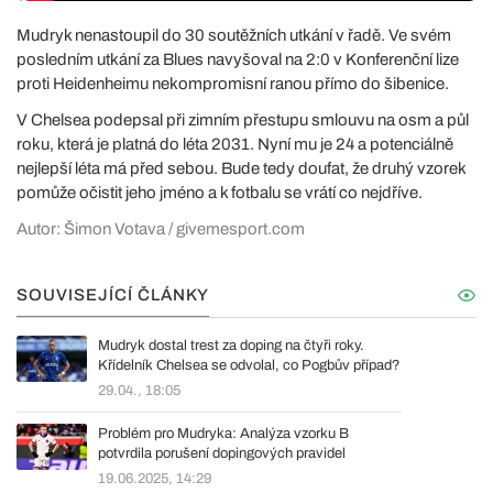
Mudryk nenastoupil do 30 soutěžních utkání v řadě. Ve svém
posledním utkání za Blues navyšoval na 2:0 v Konferenční lize
proti Heidenheimu nekompromisní ranou přímo do šibenice.
V Chelsea podepsal při zimním přestupu smlouvu na osm a půl
roku, která je platná do léta 2031. Nyní mu je 24 a potenciálně
nejlepší léta má před sebou. Bude tedy doufat, že druhý vzorek
pomůže očistit jeho jméno a k fotbalu se vrátí co nejdříve.
Autor: Šimon Votava / givemesport.com
SOUVISEJÍCÍ ČLÁNKY
Mudryk dostal trest za doping na čtyři roky.
Křídelník Chelsea se odvolal, co Pogbův případ?
29.04., 18:05
Problém pro Mudryka: Analýza vzorku B
potvrdila porušení dopingových pravidel
19.06.2025, 14:29