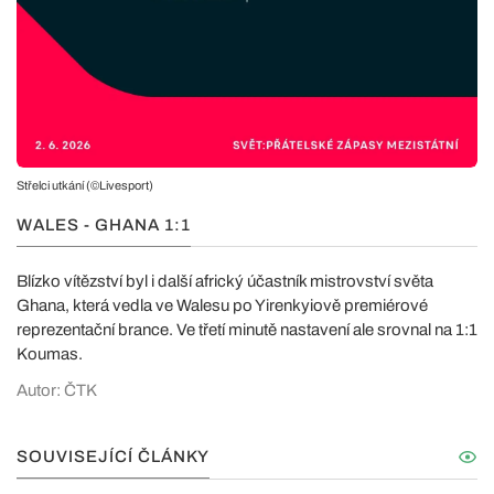
Střelci utkání (©Livesport)
WALES - GHANA 1:1
Blízko vítězství byl i další africký účastník mistrovství světa
Ghana, která vedla ve Walesu po Yirenkyiově premiérové
reprezentační brance. Ve třetí minutě nastavení ale srovnal na 1:1
Koumas.
Autor: ČTK
SOUVISEJÍCÍ ČLÁNKY