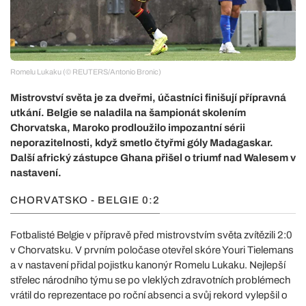
Romelu Lukaku (© REUTERS/Antonio Bronic)
Mistrovství světa je za dveřmi, účastníci finišují přípravná
utkání. Belgie se naladila na šampionát skolením
Chorvatska, Maroko prodloužilo impozantní sérii
neporazitelnosti, když smetlo čtyřmi góly Madagaskar.
Další africký zástupce Ghana přišel o triumf nad Walesem v
nastavení.
CHORVATSKO - BELGIE 0:2
Fotbalisté Belgie v přípravě před mistrovstvím světa zvítězili 2:0
v Chorvatsku. V prvním poločase otevřel skóre Youri Tielemans
a v nastavení přidal pojistku kanonýr Romelu Lukaku. Nejlepší
střelec národního týmu se po vleklých zdravotních problémech
vrátil do reprezentace po roční absenci a svůj rekord vylepšil o