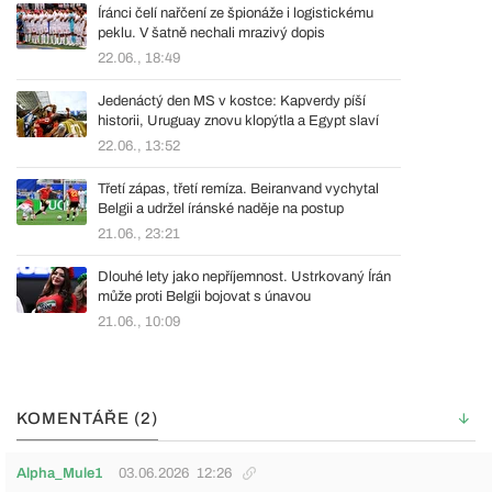
Íránci čelí nařčení ze špionáže i logistickému
peklu. V šatně nechali mrazivý dopis
22.06., 18:49
Jedenáctý den MS v kostce: Kapverdy píší
historii, Uruguay znovu klopýtla a Egypt slaví
22.06., 13:52
Třetí zápas, třetí remíza. Beiranvand vychytal
Belgii a udržel íránské naděje na postup
21.06., 23:21
Dlouhé lety jako nepříjemnost. Ustrkovaný Írán
může proti Belgii bojovat s únavou
21.06., 10:09
KOMENTÁŘE (2)
Alpha_Mule1
03.06.2026
12:26