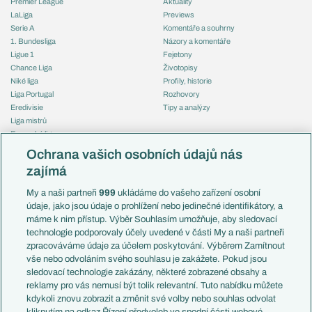
Premier League
Aktuality
LaLiga
Previews
Serie A
Komentáře a souhrny
1. Bundesliga
Názory a komentáře
Ligue 1
Fejetony
Chance Liga
Životopisy
Niké liga
Profily, historie
Liga Portugal
Rozhovory
Eredivisie
Tipy a analýzy
Liga mistrů
Evropská liga
Reprezentace
Konferenční liga
Česko
Ochrana vašich osobních údajů nás
Mistrovství světa
Slovensko
zajímá
Liga národů
Anglie
Francie
My a naši partneři
999
ukládáme do vašeho zařízení osobní
Témata
Itálie
údaje, jako jsou údaje o prohlížení nebo jedinečné identifikátory, a
Představení týmů MS
Německo
máme k nim přístup. Výběr Souhlasím umožňuje, aby sledovací
EuroSkauting
Španělsko
technologie podporovaly účely uvedené v části My a naši partneři
PL v kostce
Argentina
zpracováváme údaje za účelem poskytování. Výběrem Zamítnout
Evropské koeficienty
Brazílie
vše nebo odvoláním svého souhlasu je zakážete. Pokud jsou
Přestupy
sledovací technologie zakázány, některé zobrazené obsahy a
Přestupové spekulace
reklamy pro vás nemusí být tolik relevantní. Tuto nabídku můžete
Přestupy
Zranění
kdykoli znovu zobrazit a změnit své volby nebo souhlas odvolat
Zápasy