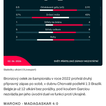
Statistiky utkání (©Livesport)
Bronzový celek ze šampionátu v roce 2022 prohrál druhý
přípravný zápas po sobě, v dubnu Chorvaté podlehli 1:3 Brazílii.
Belgie je už 12 utkání bez porážky, pod koučem Garciou
nezvládla jen jeho úvodní duel ve funkci proti Ukrajině.
MAROKO - MADAGASKAR 4:0