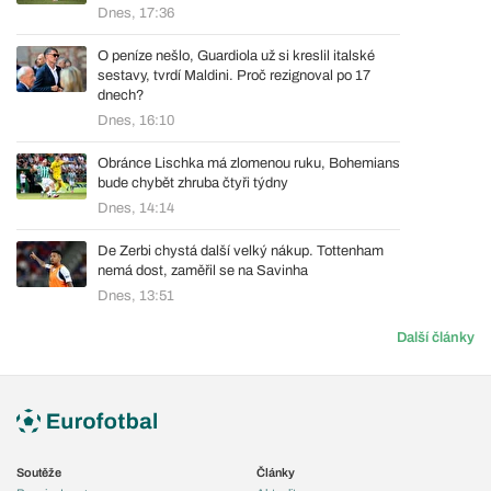
Dnes, 17:36
O peníze nešlo, Guardiola už si kreslil italské
sestavy, tvrdí Maldini. Proč rezignoval po 17
dnech?
Dnes, 16:10
Obránce Lischka má zlomenou ruku, Bohemians
bude chybět zhruba čtyři týdny
Dnes, 14:14
De Zerbi chystá další velký nákup. Tottenham
nemá dost, zaměřil se na Savinha
Dnes, 13:51
Další články
Soutěže
Články