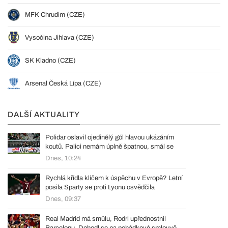
MFK Chrudim (CZE)
Vysočina Jihlava (CZE)
SK Kladno (CZE)
Arsenal Česká Lípa (CZE)
DALŠÍ AKTUALITY
Polidar oslavil ojedinělý gól hlavou ukázáním
koutů. Palici nemám úplně špatnou, smál se
Dnes, 10:24
Rychlá křídla klíčem k úspěchu v Evropě? Letní
posila Sparty se proti Lyonu osvědčila
Dnes, 09:37
Real Madrid má smůlu, Rodri upřednostnil