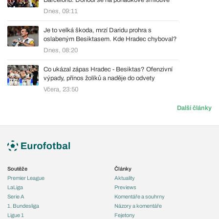
Barcelonu. Dohodl se na pohádkové smlouvě
Dnes, 09:11
Je to velká škoda, mrzí Daridu prohra s
oslabeným Besiktasem. Kde Hradec chyboval?
Dnes, 08:20
Co ukázal zápas Hradec - Besiktas? Ofenzivní
výpady, přínos žolíků a naděje do odvety
Včera, 23:50
Další články
Soutěže
Články
Premier League
Aktuality
LaLiga
Previews
Serie A
Komentáře a souhrny
1. Bundesliga
Názory a komentáře
Ligue 1
Fejetony