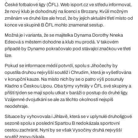
České fotbalové ligy (ČFL). Web isport.cz ve středu informoval,
že nový klub je dohodnutý na licenci s Brozany. Kvůli možným
změnám ve druhé lize ale hrozí, že by jejich aktuální třetí místo od
konce ve skupině B ČFL mohlo znamenat sestup.
Možná je i varianta, že se majitelka Dynama Dorothy Nneka
Edeová s městem dohodne a klub mu prodá. V takovém
případě by Dynamo pokračovalo pod stávající značkou ve třetí
lize.
Pokud se informace médií potvrdí, spolu s Jihočechy by
opustila druhou nejvyšší soutěž i Chrudim, která je vyšetřována
v korupční kauze. Na místo nich by se o patro výš posunuly
Kladno s Českou Lípou. Oba týmy vyhrály v ČFL své skupiny a
příští týden se mají spolu utkat v baráži o postup do druhé ligy.
Vzájemné dvojutkání se ale za těchto okolností nejspíš
neodehraje.
Situace by vyhovovala i Jihlavě, která se v uplynulé druholigové
sezoně spolu s poslední Spartou B nedokázala sportovní
cestou zachránit. Nyní by se však Vysočiny druhá nejvyšší
soutěž znovu týkala.