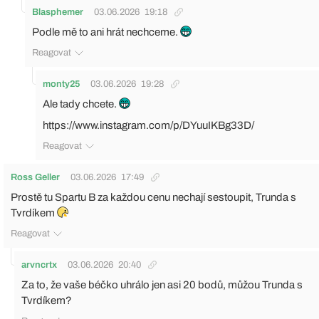
Blasphemer
03.06.2026
19:18
Podle mě to ani hrát nechceme.
Reagovat
monty25
03.06.2026
19:28
Ale tady chcete.
https://www.instagram.com/p/DYuuIKBg33D/
Reagovat
Ross Geller
03.06.2026
17:49
Prostě tu Spartu B za každou cenu nechají sestoupit, Trunda s
Tvrdíkem
Reagovat
arvncrtx
03.06.2026
20:40
Za to, že vaše béčko uhrálo jen asi 20 bodů, můžou Trunda s
Tvrdíkem?