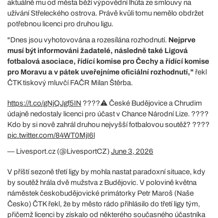
aktuálně mu od města běží výpovědní lhůta ze smlouvy na
užívání Střeleckého ostrova. Právě kvůli tomu nemělo obdržet
potřebnou licenci pro druhou ligu.
"Dnes jsou vyhotovována a rozesílána rozhodnutí.
Nejprve
musí být informováni žadatelé, následně také Ligová
fotbalová asociace, řídící komise pro Čechy a řídící komise
pro Moravu a v pátek uveřejníme oficiální rozhodnutí,"
řekl
ČTK tiskový mluvčí FAČR Milan Štěrba.
https://t.co/gNjQJgf5IN
????⚠️ České Budějovice a Chrudim
údajně nedostaly licenci pro účast v Chance Národní Lize. ????
Kdo by si nově zahrál druhou nejvyšší fotbalovou soutěž? ????
pic.twitter.com/84WT0MjI6l
— Livesport.cz (@LivesportCZ)
June 3, 2026
V příští sezoně třetí ligy by mohla nastat paradoxní situace, kdy
by soutěž hrála dvě mužstva z Budějovic. V polovině května
náměstek českobudějovické primátorky Petr Maroš (Naše
Česko) ČTK řekl, že by město rádo přihlásilo do třetí ligy tým,
přičemž licenci by získalo od některého současného účastníka