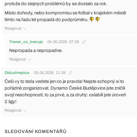
protože do stejných problémů by se dostalo za rok.
Místo dohody, nebo kompromisu se fotbal v krajském městě
tímto na řadu let propadá do podprůměru.
Reagovat
Trener_co_trenuje
04.06.2026
07:29
Nepropada a nepropadne.
Reagovat
DidusIneptus
05.06.2026
11:29
Češi vy to teda vedete jen co je pravda! Nejste schopný si to
pořádně zorganizovat. Dynamo České Budějovice jste zničili
svojí neschopností, to za prvé, a za druhý: oslabili jste úroveň
2.ligy!
Reagovat
SLEDOVÁNÍ KOMENTÁŘŮ