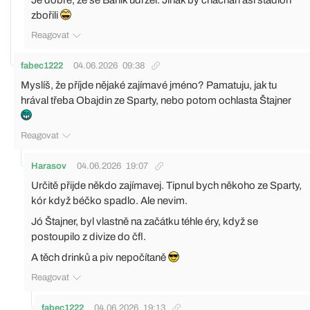
Je dobře, že se Baník udržel. Jinak by chachaři asi stadion
zbořili
Reagovat
fabec1222
04.06.2026
09:38
Myslíš, že příjde nějaké zajímavé jméno? Pamatuju, jak tu
hrával třeba Obajdin ze Sparty, nebo potom ochlasta Štajner
Reagovat
Harasov
04.06.2026
19:07
Určitě přijde někdo zajímavej. Tipnul bych někoho ze Sparty,
kór když béčko spadlo. Ale nevim.
Jó Štajner, byl vlastně na začátku téhle éry, když se
postoupilo z divize do čfl.
A těch drinků a piv nepočítaně
Reagovat
fabec1222
04.06.2026
19:13