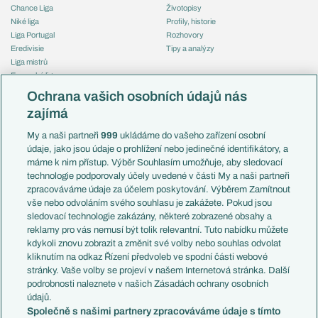
Chance Liga
Životopisy
Niké liga
Profily, historie
Liga Portugal
Rozhovory
Eredivisie
Tipy a analýzy
Liga mistrů
Evropská liga
Reprezentace
Konferenční liga
Česko
Ochrana vašich osobních údajů nás
Mistrovství světa
Slovensko
zajímá
Liga národů
Anglie
Francie
My a naši partneři
999
ukládáme do vašeho zařízení osobní
Témata
Itálie
údaje, jako jsou údaje o prohlížení nebo jedinečné identifikátory, a
Představení týmů MS
Německo
máme k nim přístup. Výběr Souhlasím umožňuje, aby sledovací
EuroSkauting
Španělsko
technologie podporovaly účely uvedené v části My a naši partneři
PL v kostce
Argentina
zpracováváme údaje za účelem poskytování. Výběrem Zamítnout
Evropské koeficienty
Brazílie
vše nebo odvoláním svého souhlasu je zakážete. Pokud jsou
Přestupy
sledovací technologie zakázány, některé zobrazené obsahy a
Přestupové spekulace
reklamy pro vás nemusí být tolik relevantní. Tuto nabídku můžete
Přestupy
Zranění
kdykoli znovu zobrazit a změnit své volby nebo souhlas odvolat
Zápasy
kliknutím na odkaz Řízení předvoleb ve spodní části webové
Livescore
stránky. Vaše volby se projeví v našem Internetová stránka. Další
Kluby
Tipovací soutěž
podrobnosti naleznete v našich Zásadách ochrany osobních
Arsenal FC
Fotbal TV
údajů.
Chelsea FC
Společně s našimi partnery zpracováváme údaje s tímto
Manchester United