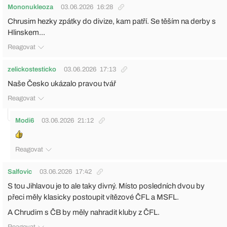
Mononukleoza
03.06.2026
16:28
Chrusim hezky zpátky do divize, kam patří. Se těším na derby s
Hlinskem...
Reagovat
zelickostesticko
03.06.2026
17:13
Naše Česko ukázalo pravou tvář
Reagovat
Modi6
03.06.2026
21:12
Reagovat
Salfovic
03.06.2026
17:42
S tou Jihlavou je to ale taky divný. Místo posledních dvou by
přeci měly klasicky postoupit vítězové ČFL a MSFL.
A Chrudim s ČB by měly nahradit kluby z ČFL.