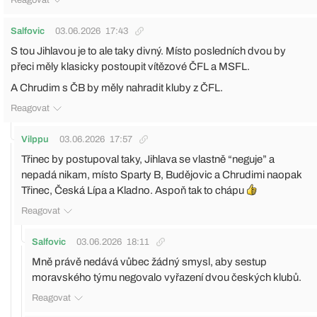
Reagovat
Salfovic
03.06.2026
17:43
S tou Jihlavou je to ale taky divný. Místo posledních dvou by
přeci měly klasicky postoupit vítězové ČFL a MSFL.
A Chrudim s ČB by měly nahradit kluby z ČFL.
Reagovat
Vilppu
03.06.2026
17:57
Třinec by postupoval taky, Jihlava se vlastně “neguje” a
nepadá nikam, místo Sparty B, Budějovic a Chrudimi naopak
Třinec, Česká Lípa a Kladno. Aspoň tak to chápu
Reagovat
Salfovic
03.06.2026
18:11
Mně právě nedává vůbec žádný smysl, aby sestup
moravského týmu negovalo vyřazení dvou českých klubů.
Reagovat