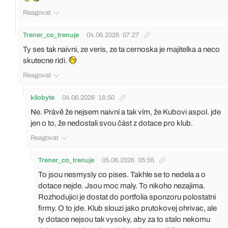
Reagovat
Trener_co_trenuje
04.06.2026
07:27
Ty ses tak naivni, ze veris, ze ta cernoska je majitelka a neco
skutecne ridi.
Reagovat
kilobyte
04.06.2026
16:50
Ne. Právě že nejsem naivní a tak vím, že Kubovi aspol. jde
jen o to, že nedostali svou část z dotace pro klub.
Reagovat
Trener_co_trenuje
05.06.2026
05:55
To jsou nesmysly co pises. Takhle se to nedela a o
dotace nejde. Jsou moc maly. To nikoho nezajima.
Rozhodujici je dostat do portfolia sponzoru polostatni
firmy. O to jde. Klub slouzi jako prutokovej ohrivac, ale
ty dotace nejsou tak vysoky, aby za to stalo nekomu