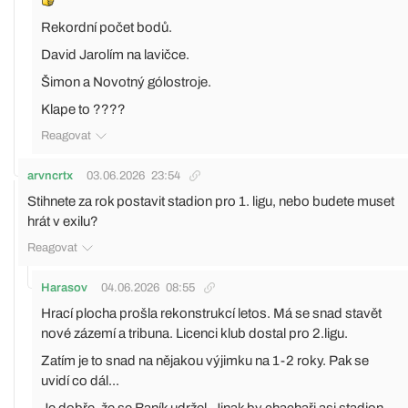
Rekordní počet bodů.
David Jarolím na lavičce.
Šimon a Novotný gólostroje.
Klape to ????
Reagovat
arvncrtx
03.06.2026
23:54
Stihnete za rok postavit stadion pro 1. ligu, nebo budete muset
hrát v exilu?
Reagovat
Harasov
04.06.2026
08:55
Hrací plocha prošla rekonstrukcí letos. Má se snad stavět
nové zázemí a tribuna. Licenci klub dostal pro 2.ligu.
Zatím je to snad na nějakou výjimku na 1-2 roky. Pak se
uvidí co dál...