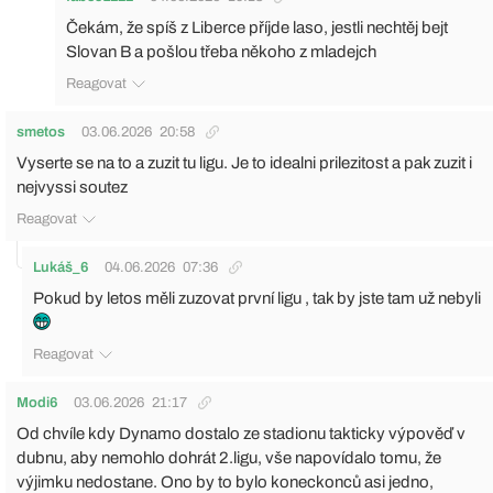
Čekám, že spíš z Liberce příjde laso, jestli nechtěj bejt
Slovan B a pošlou třeba někoho z mladejch
Reagovat
smetos
03.06.2026
20:58
Vyserte se na to a zuzit tu ligu. Je to idealni prilezitost a pak zuzit i
nejvyssi soutez
Reagovat
Lukáš_6
04.06.2026
07:36
Pokud by letos měli zuzovat první ligu , tak by jste tam už nebyli
Reagovat
Modi6
03.06.2026
21:17
Od chvíle kdy Dynamo dostalo ze stadionu takticky výpověď v
dubnu, aby nemohlo dohrát 2.ligu, vše napovídalo tomu, že
výjimku nedostane. Ono by to bylo koneckonců asi jedno,