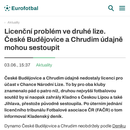
Aktuality
Licenční problém ve druhé lize.
České Budějovice a Chrudim údajně
mohou sestoupit
03.06., 15:37
Aktuality
České Budějovice a Chrudim údajně nedostaly licenci pro
účast v Chance Národní Lize. To by pro oba kluby
znamenalo pád o patro níž, druhou nejvyšší fotbalovou
soutěž by si naopak zahrály Kladno s Českou Lípou a také
Jihlava, přestože původně sestoupila. Po úterním jednání
licenčního tribunálu Fotbalové asociace ČR (FAČR) o tom
informoval Kladenský deník.
Dynamo České Budějovice a Chrudim neobdržely podle
Deníku