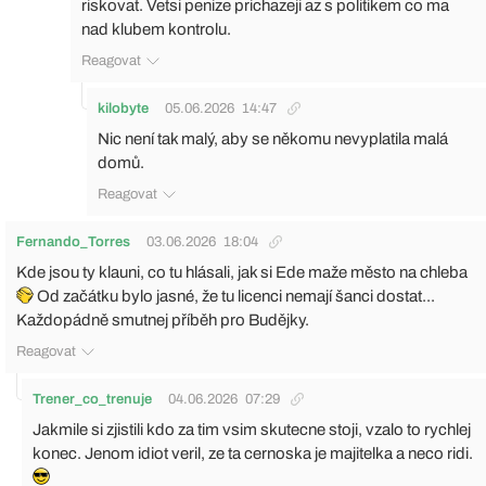
riskovat. Vetsi penize prichazeji az s politikem co ma
nad klubem kontrolu.
Reagovat
kilobyte
05.06.2026
14:47
Nic není tak malý, aby se někomu nevyplatila malá
domů.
Reagovat
Fernando_Torres
03.06.2026
18:04
Kde jsou ty klauni, co tu hlásali, jak si Ede maže město na chleba
Od začátku bylo jasné, že tu licenci nemají šanci dostat...
Každopádně smutnej příběh pro Budějky.
Reagovat
Trener_co_trenuje
04.06.2026
07:29
Jakmile si zjistili kdo za tim vsim skutecne stoji, vzalo to rychlej
konec. Jenom idiot veril, ze ta cernoska je majitelka a neco ridi.