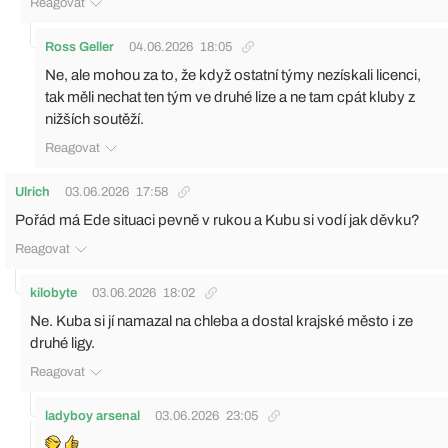
Reagovat
Ross Geller
04.06.2026
18:05
Ne, ale mohou za to, že když ostatní týmy nezískali licenci,
tak měli nechat ten tým ve druhé lize a ne tam cpát kluby z
nižších soutěží.
Reagovat
Ulrich
03.06.2026
17:58
Pořád má Ede situaci pevně v rukou a Kubu si vodí jak děvku?
Reagovat
kilobyte
03.06.2026
18:02
Ne. Kuba si jí namazal na chleba a dostal krajské město i ze
druhé ligy.
Reagovat
ladyboy arsenal
03.06.2026
23:05