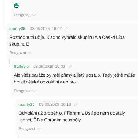
Reagovat
monty25
03.06.2026
16:02
Rozhodnutá už je, Kladno vyhrálo skupinu A a Česká Lípa
skupinu B.
Reagovat
Salfovic
03.06.2026
16:09
Ale vítěz baráže by měl pŕímý a jistý postup. Tady ještě může
hrozit nějaké odvolátní a co pak.
Reagovat
monty25
03.06.2026
16:19
Odvolání už proběhlo, Příbram a Ústí po něm dostaly
licenci, ČB a Chrudim neuspěly.
Reagovat