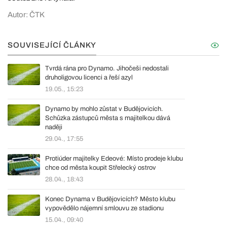
Autor: ČTK
SOUVISEJÍCÍ ČLÁNKY
Tvrdá rána pro Dynamo. Jihočeši nedostali
druholigovou licenci a řeší azyl
19.05., 15:23
Dynamo by mohlo zůstat v Budějovicích.
Schůzka zástupců města s majitelkou dává
naději
29.04., 17:55
Protiúder majitelky Edeové: Místo prodeje klubu
chce od města koupit Střelecký ostrov
28.04., 18:43
Konec Dynama v Budějovicích? Město klubu
vypovědělo nájemní smlouvu ze stadionu
15.04., 09:40