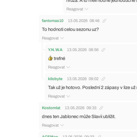
hrůza. A to měli hodně jednoduché
Reagovat
fantomas10
13.05.2026
08:46
To hodnoti celou sezonu uz?
Reagovat
Y.N.W.A
13.05.2026
08:56
trefné
Reagovat
kilobyte
13.05.2026
09:02
Tak už je hotovo. Poslední 2 zápasy v lize už 
Reagovat
Kostomlat
13.05.2026
09:33
dnes ten Jablonec může Slavii ublížit.
Reagovat
ACSMan
13.05.2026
09:33