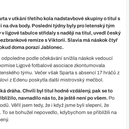
ta v utkání třetího kola nadstavbové skupiny o titul s
ii na dva body. Poslední týdny byly pro letenský tým
 v ligové tabulce střídaly s nadějí na titul, uvedl český
bezbrankové remíze s Viktorií. Slavia má náskok čtyř
, pokud doma porazí Jablonec.
ve odpoledne podle očekávání snížila náskok vedoucí
í komise Ligové fotbalové asociace zkontumovala
tenského týmu. Večer však Sparta s absencí 17 hráčů z
valovi z Edenu poskytla další mistrovský mečbol.
á dráha. Chvíli byl titul hodně vzdálený, pak se to
řiblížilo, navnadilo nás to, že ještě není po všem.
Po
dů. Věřil jsem tedy, že i když jsme byli slepení, že
i. To se bohužel nepovedlo, kdybychom se přiblížili na
lený.