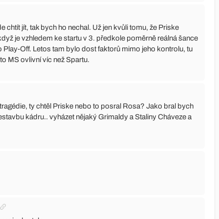
tít jít, tak bych ho nechal. Už jen kvůli tomu, že Priske
, když je vzhledem ke startu v 3. předkole poměrně reálná šance
Play-Off. Letos tam bylo dost faktorů mimo jeho kontrolu, tu
 to MS ovlivní víc než Spartu.
 tragédie, ty chtěl Priske nebo to posral Rosa? Jako bral bych
řestavbu kádru.. vyházet nějaký Grimaldy a Staliny Cháveze a