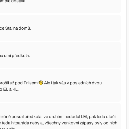
ampie dostala
ce Stalina domů.
vna umí předkola.
prošli už pod Friisem
Ale i tak vás v posledních dvou
o EL a KL.
sezóně posral předkola, ve druhém nedodal LM, pak teda otočil
ch teda hitparáda nebyla, všechny venkovní zápasy byly od nich