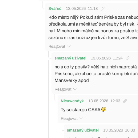
Svářeč
13.05.2026
11:18
Kdo místo něj? Pokud sám Priske zas nebude ch
předkola umí a měnit teď trenéra by byl risk
na LM nebo minimálně na bonus za postup to 
sezónu si zaslouží už jen kvůli tomu, že Slavii
Reagovat
smazaný uživatel
13.05.2026
11:24
no a co ty posily? většina z nich naprostá
Priskeho, ale chce to prostě kompletní p
Mansverky apod
Reagovat
Nieuwendyk
13.05.2026
12:03
Ty se starej o CSKA
Reagovat
smazaný uživatel
13.05.2026
16:00