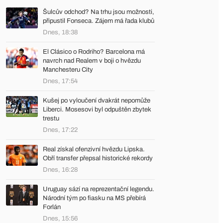
Šulcův odchod? Na trhu jsou možnosti,
připustil Fonseca. Zájem má řada klubů
Dnes, 18:38
El Clásico o Rodriho? Barcelona má
navrch nad Realem v boji o hvězdu
Manchesteru City
Dnes, 17:54
Kušej po vyloučení dvakrát nepomůže
Liberci. Mosesovi byl odpuštěn zbytek
trestu
Dnes, 17:22
Real získal ofenzivní hvězdu Lipska.
Obří transfer přepsal historické rekordy
Dnes, 16:28
Uruguay sází na reprezentační legendu.
Národní tým po fiasku na MS přebírá
Forlán
Dnes, 15:56