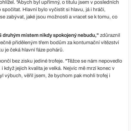
ohlížel. "Abych byl upřímný, o titulu jsem v posledních
očítat. Hlavní bylo vyčistit si hlavu, já i hráči,
e zabývat, jaké jsou možnosti a vracet se k tomu, co
S druhým místem nikdy spokojený nebudu,"
zdůraznil
atečně přiděleným třem bodům za kontumační vítězství
íku je čeká hlavní fáze pohárů.
nčí bez zisku jediné trofeje. "Těžce se nám nepovedlo
 když jejich kvalita je velká. Nejvíc mě mrzí konec v
 výbuch, věřil jsem, že bychom pak mohli trofej i