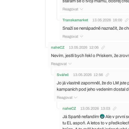
starám se o tvojí mámu, dobrej cre
Reagovat
Transkamarket
13.05.2026
16:00
Snaží se nenápadně naznačit, že ch
Reagovat
naheCZ
13.05.2026
12:06
Nevím, jestli bych řekl o Priskem, že zro
Reagovat
Svářeč
13.05.2026
12:56
Jo já vlastně zapomněl, že do LM jste 
kampaních pod jeho vedením dostal d
Reagovat
naheCZ
13.05.2026
13:03
Já Spartě nefandím
Ale v první 
tu EL aspoň. A letos to v předkole