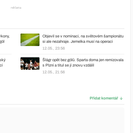
ýkony,
Objevil se v nominaci, na světovém šampionátu
gól
si ale nezahraje. Jemelka musí na operaci
12.05., 23:56
yský
Šlágr opět bez gólů. Sparta doma jen remizovala
cí
s Plzní a titul se jí znovu vzdálil
12.05., 21:56
Přidat komentář