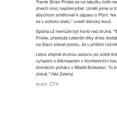
Trenér Brian Priske se na tabulku tolik ne
dnech moc nepřemýšlel. Uměli jsme si to sp
abychom směřovali k zápasu s Plzní. Ne s
se v sobotu stalo," uvedl dánský kouč.
Sparta už nemůže být horší než druhá.
"
Priske, přestože Letenští díky dnes dod
na Slavii získali jistotu, že v příštím ročn
Letos zřejmě druhou sezonu po sobě doko
vyřazení s Alkmaarem v Konferenční lize, i
domácím poháru v Mladé Boleslavi. To byl
získat," řekl Zelený.
Autor: ČTK