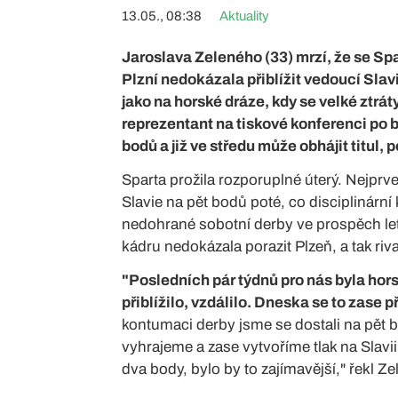
13.05., 08:38
Aktuality
Jaroslava Zeleného (33) mrzí, že se Spar
Plzní nedokázala přiblížit vedoucí Slav
jako na horské dráze, kdy se velké ztráty
reprezentant na tiskové konferenci po 
bodů a již ve středu může obhájit titul
Sparta prožila rozporuplné úterý. Nejpr
Slavie na pět bodů poté, co disciplinárn
nedohrané sobotní derby ve prospěch le
kádru nedokázala porazit Plzeň, a tak ri
"Posledních pár týdnů pro nás byla horsk
přiblížilo, vzdálilo. Dneska se to zase p
kontumaci derby jsme se dostali na pět bo
vyhrajeme a zase vytvoříme tlak na Slavi
dva body, bylo by to zajímavější," řekl Ze