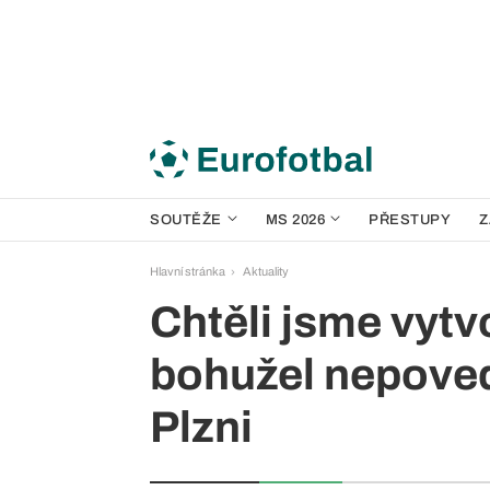
SOUTĚŽE
MS 2026
PŘESTUPY
Z
Hlavní stránka
Aktuality
Chtěli jsme vytvoř
bohužel nepoved
Plzni