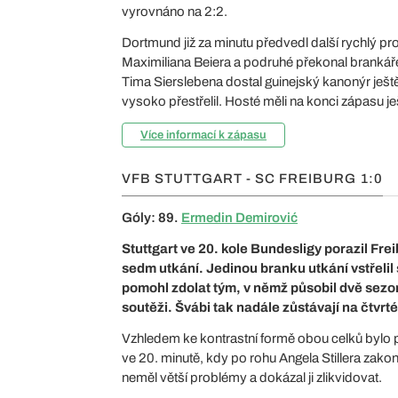
vyrovnáno na 2:2.
Dortmund již za minutu předvedl další rychlý pro
Maximiliana Beiera a podruhé překonal branká
Tima Sierslebena dostal guinejský kanonýr ješt
vysoko přestřelil. Hosté měli na konci zápasu je
Více informací k zápasu
VFB STUTTGART - SC FREIBURG
1:0
Góly: 89.
Ermedin Demirović
Stuttgart ve 20. kole Bundesligy porazil Frei
sedm utkání. Jedinou branku utkání vstřelil 
pomohl zdolat tým, v němž působil dvě sezon
soutěži. Švábi tak nadále zůstávají na čtvrté
Vzhledem ke kontrastní formě obou celků bylo př
ve 20. minutě, kdy po rohu Angela Stillera zak
neměl větší problémy a dokázal ji zlikvidovat.