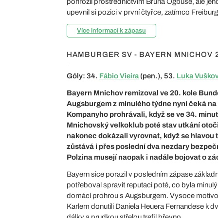
pohrozil prostřednictvím Bruna Ogbuse, ale jeho
upevnil si pozici v první čtyřce, zatímco Freibur
Více informací k zápasu
HAMBURGER SV - BAYERN MNICHOV
Góly: 34.
Fábio Vieira
(pen.), 53.
Luka Vuškov
Bayern Mnichov remizoval ve 20. kole Bunde
Augsburgem z minulého týdne nyní čeká na l
Kompanyho prohrávali, když se ve 34. minutě
Mnichovský velkoklub poté stav utkání otoč
nakonec dokázali vyrovnat, když se hlavou 
zůstává i přes poslední dva nezdary bezpeč
Polzina musejí naopak i nadále bojovat o zác
Bayern sice porazil v posledním zápase základní
potřeboval spravit reputaci poté, co byla minu
domácí prohrou s Augsburgem. Vysoce motivova
Karlem donutili Daniela Heuera Fernandese k d
dálky a prudkou střelou trefil břevno.