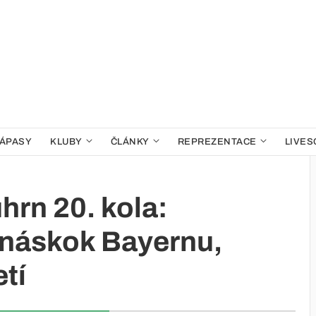
ÁPASY
KLUBY
ČLÁNKY
REPREZENTACE
LIVES
hrn 20. kola:
 náskok Bayernu,
etí