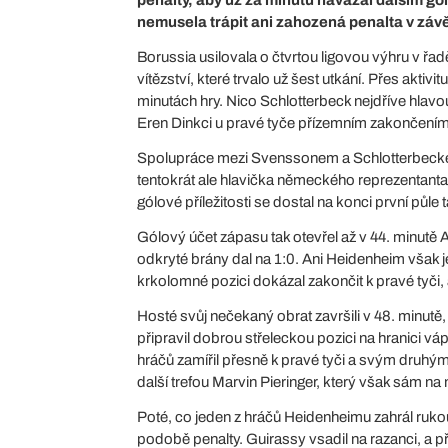
nemusela trápit ani zahozená penalta v záv
Borussia usilovala o čtvrtou ligovou výhru v řa
vítězství, které trvalo už šest utkání. Přes akti
minutách hry. Nico Schlotterbeck nejdříve hlavo
Eren Dinkci u pravé tyče přízemním zakončení
Spolupráce mezi Svenssonem a Schlotterbeckem
tentokrát ale hlavička německého reprezentanta
gólové příležitosti se dostal na konci první půl
Gólový účet zápasu tak otevřel až v 44. minutě
odkryté brány dal na 1:0. Ani Heidenheim však je
krkolomné pozici dokázal zakončit k pravé tyči, a
Hosté svůj nečekaný obrat završili v 48. minutě
připravil dobrou střeleckou pozici na hranici vá
hráčů zamířil přesně k pravé tyči a svým druhým
další trefou Marvin Pieringer, který však sám n
Poté, co jeden z hráčů Heidenheimu zahrál ruko
podobě penalty. Guirassy vsadil na razanci, a p