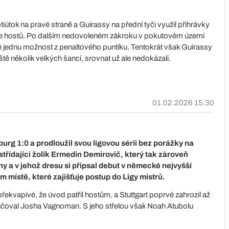
tiútok na pravé straně a Guirassy na přední tyči využil přihrávky
ře hostů. Po dalším nedovoleném zákroku v pokutovém území
ě jednu možnost z penaltového puntíku. Tentokrát však Guirassy
ště několik velkých šancí, srovnat už ale nedokázali.
01.02.2026 15:30
burg 1:0 a prodloužil svou ligovou sérii bez porážky na
střídající žolík Ermedin Demirovič, který tak zároveň
y a v jehož dresu si připsal debut v německé nejvyšší
m místě, které zajišťuje postup do Ligy mistrů.
ekvapivé, že úvod patřil hostům, a Stuttgart poprvé zahrozil až
ončoval Josha Vagnoman. S jeho střelou však Noah Atubolu