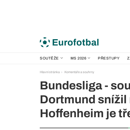
SOUTĚŽE
MS 2026
PŘESTUPY
Z
Hlavní stránka
Komentáře a souhrny
Bundesliga - sou
Dortmund snížil
Hoffenheim je tř