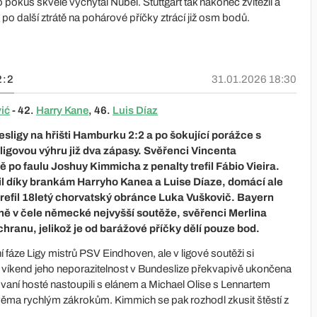
 pokus skvěle vychytal Nübel. Stuttgart tak nakonec zvítězil a
g po další ztrátě na pohárové příčky ztrácí již osm bodů.
2:2
31.01.2026 18:30
ić
- 42.
Harry Kane
, 46.
Luis Díaz
sligy na hřišti Hamburku 2:2 a po šokující porážce s
igovou výhru již dva zápasy. Svěřenci Vincenta
 po faulu Joshuy Kimmicha z penalty trefil Fábio Vieira.
il díky brankám Harryho Kanea a Luise Díaze, domácí ale
trefil 18letý chorvatský obránce Luka Vuškovič. Bayern
ně v čele německé nejvyšší soutěže, svěřenci Merlina
hranu, jelikož je od barážové příčky dělí pouze bod.
 fáze Ligy mistrů PSV Eindhoven, ale v ligové soutěži si
lý víkend jeho neporazitelnost v Bundeslize překvapivě ukončena
ní hosté nastoupili s elánem a Michael Olise s Lennartem
věma rychlým zákrokům. Kimmich se pak rozhodl zkusit štěstí z