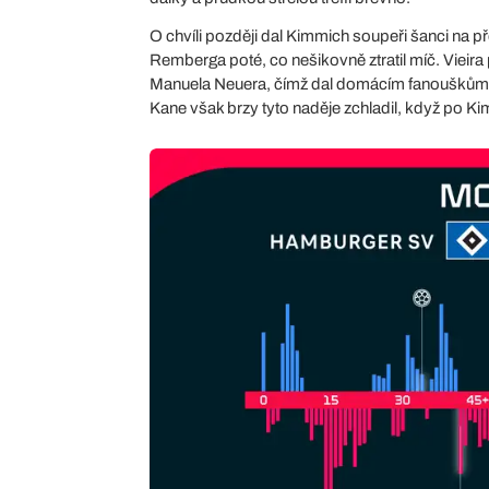
O chvíli později dal Kimmich soupeři šanci na 
Remberga poté, co nešikovně ztratil míč. Viei
Manuela Neuera, čímž dal domácím fanouškům ša
Kane však brzy tyto naděje zchladil, když po Ki