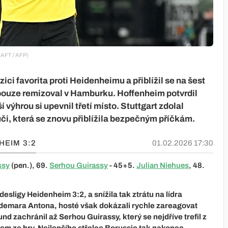
RAFT / AFP)
ci favorita proti Heidenheimu a přiblížil se na šest
pouze remizoval v Hamburku. Hoffenheim potvrdil
 výhrou si upevnil třetí místo. Stuttgart zdolal
i, která se znovu přiblížila bezpečným příčkám.
NHEIM
3:2
01.02.2026 17:30
ssy
(pen.), 69.
Serhou Guirassy
- 45+5.
Julian Niehues
, 48.
sligy Heidenheim 3:2, a snížila tak ztrátu na lídra
ldemara Antona, hosté však dokázali rychle zareagovat
 zachránil až Serhou Guirassy, který se nejdříve trefil z
lem ze hry. Nejlepšího střelce Borussie tak nakonec