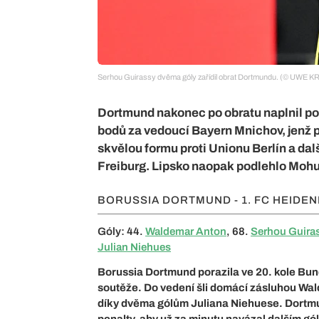
Serhou Guirassy dvěma góly zařídil obrat Dortmundu. (© UWE K
Dortmund nakonec po obratu naplnil pozi
bodů za vedoucí Bayern Mnichov, jenž 
skvělou formu proti Unionu Berlín a další
Freiburg. Lipsko naopak podlehlo Mohuč
BORUSSIA DORTMUND - 1. FC HEIDE
Góly: 44.
Waldemar Anton
, 68.
Serhou Guira
Julian Niehues
Borussia Dortmund porazila ve 20. kole Bunde
soutěže. Do vedení šli domácí zásluhou Wa
díky dvěma gólům Juliana Niehuese. Dortmund
penalty, aby už za minutu navázal dalším gó