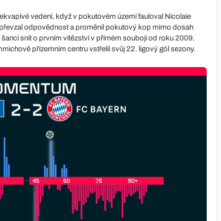
překvapivé vedení, když v pokutovém území fauloval Nicolaie
ra převzal odpovědnost a proměnil pokutový kop mimo dosah
nci snít o prvním vítězství v přímém souboji od roku 2009.
mmichově přízemním centru vstřelil svůj 22. ligový gól sezony.