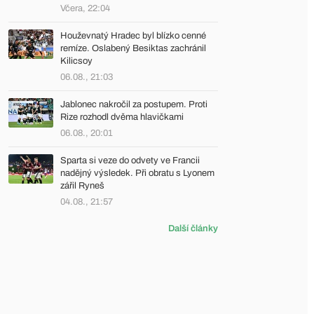
Včera, 22:04
Houževnatý Hradec byl blízko cenné
remíze. Oslabený Besiktas zachránil
Kilicsoy
06.08., 21:03
Jablonec nakročil za postupem. Proti
Rize rozhodl dvěma hlavičkami
06.08., 20:01
Sparta si veze do odvety ve Francii
nadějný výsledek. Při obratu s Lyonem
zářil Ryneš
04.08., 21:57
Další články