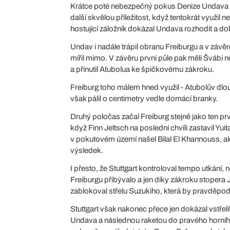
Krátce poté nebezpečný pokus Denize Undava do
další skvělou příležitost, když tentokrát využi
hostující záložník dokázal Undava rozhodit a 
Undav i nadále trápil obranu Freiburgu a v záv
mířil mimo. V závěru první půle pak měli Švábi 
a přinutil Atubolua ke špičkovému zákroku.
Freiburg toho málem hned využil - Atubolův dlo
však pálil o centimetry vedle domácí branky.
Druhý poločas začal Freiburg stejně jako ten prv
když Finn Jeltsch na poslední chvíli zastavil Yu
v pokutovém území našel Bilal El Khannouss, ale
výsledek.
I přesto, že Stuttgart kontroloval tempo utkání,
Freiburgu přibývalo a jen díky zákroku stopera 
zablokoval střelu Suzukiho, která by pravděpod
Stuttgart však nakonec přece jen dokázal vstřelit
Undava a následnou raketou do pravého horního 