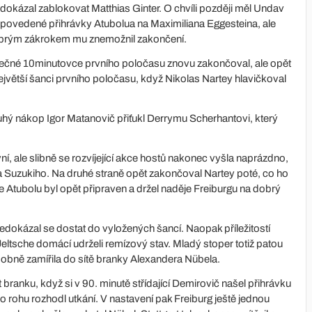
kázal zablokovat Matthias Ginter. O chvíli později měl Undav
l nepovedené přihrávky Atubolua na Maximiliana Eggesteina, ale
dobrým zákrokem mu znemožnil zakončení.
ěrečné 10minutovce prvního poločasu znovu zakončoval, ale opět
největší šanci prvního poločasu, když Nikolas Nartey hlavičkoval
uhý nákop Igor Matanovič přiťukl Derrymu Scherhantovi, který
ní, ale slibně se rozvíjející akce hostů nakonec vyšla naprázdno,
ita Suzukiho. Na druhé straně opět zakončoval Nartey poté, co ho
 Atubolu byl opět připraven a držel naděje Freiburgu na dobrý
 nedokázal se dostat do vyložených šancí. Naopak příležitostí
Jeltsche domácí udrželi remízový stav. Mladý stoper totiž patou
obně zamířila do sítě branky Alexandera Nübela.
 branku, když si v 90. minutě střídající Demirovič našel přihrávku
rohu rozhodl utkání. V nastavení pak Freiburg ještě jednou