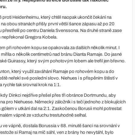
ěru.
dě proti Heidenheimu, který chtěl naopak ukončit čekání na
vitu na obou stranách přišly první větší šance zápasu až po 20
u přestřelil po centru Daniela Svenssona. Na druhé straně zase
m nepřekonal Gregora Kobela.
 při rohovém kopu se opakovala za dalších několik minut. I
 mířila o několik centimetrů nad bránu Dianta Ramaje. Do jasné
e také Guirassy, který svým pohotovým lobem ale trefil jen břevno.
 Anton, který využil zaváhání Ramaje po rohovém kopu a do
ště neřekl své poslední slovo. Niehues i s přispěním štěstí v
 rychle tak srovnal krok na 1:1.
, kdy Dinkci nejdříve přešel přes tři obránce Dortmundu, aby
pna pro Niehuese. Německý záložník i s tečí jednoho z blokujících
 gólem v utkání dal na 2:1. Zaskočenou Borusii mohl potrestat
a malém vápně ze vzduchu trestuhodně selhal.
u ve vápně, dostala Borussia v 68. minutě šanci na srovnání v
řestože si Ramaj na míč sáhl, ven z brány ho nevytáhl, bylo