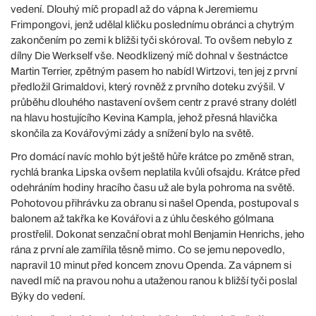
vedení. Dlouhý míč propadl až do vápna k Jeremiemu
Frimpongovi, jenž udělal kličku poslednímu obránci a chytrým
zakončením po zemi k bližši tyči skóroval. To ovšem nebylo z
dílny Die Werkself vše. Neodklizený míč dohnal v šestnáctce
Martin Terrier, zpětným pasem ho nabídl Wirtzovi, ten jej z první
předložil Grimaldovi, který rovněž z prvního doteku zvýšil. V
průběhu dlouhého nastavení ovšem centr z pravé strany dolétl
na hlavu hostujícího Kevina Kampla, jehož přesná hlavička
skončila za Kovářovými zády a snížení bylo na světě.
Pro domácí navíc mohlo být ještě hůře krátce po změně stran,
rychlá branka Lipska ovšem neplatila kvůli ofsajdu. Krátce před
odehráním hodiny hracího času už ale byla pohroma na světě.
Pohotovou přihrávku za obranu si našel Openda, postupoval s
balonem až takřka ke Kovářovi a z úhlu českého gólmana
prostřelil. Dokonat senzační obrat mohl Benjamin Henrichs, jeho
rána z první ale zamířila těsně mimo. Co se jemu nepovedlo,
napravil 10 minut před koncem znovu Openda. Za vápnem si
navedl míč na pravou nohu a utaženou ranou k bližší tyči poslal
Býky do vedení.