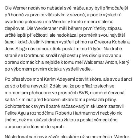
Ole Werner nedávno nabádal své hráče, aby byli přímočařejší
při honbě za prvním vítězstvím v sezoně, a podle výsledků
úvodního poločasu má Werder v tomto směru stále co
zlepšovat. Die Werderaner měli během první třetiny zápasu
určitě lepší příležitosti, ale nedokázali proměnit svou největší
šanci, když Justin Njinmah vystřelil přímo na Gregora Kobela a
Jens Stage následnou střelu poslal mimo tři tyče. Na druhé
straně se Dortmund snažil najít cestu přes disciplinovanou
obranu domácích a nejblíže k tomu měl Waldemar Anton, který
po výborném prvním doteku vystřelil vedle.
Po přestávce mohl Karim Adeyemi otevřít skóre, ale svou šancí
ze sólo běhu nevyužil. Zdálo se, že po příležitostech se
momentum přehoupne ve prospěch BVB, nicméně červená
karta 17 minut před koncem utkání tomu překazila plány.
Schlotterbeck svým špatně načasovaným skluzem zastavil
Felixe Agu a rozhodčímu Robertu Hartmannovi nezbylo nic
jiného, než mu ukázat druhou žlutou a poslat německého
obránce předčasně do sprch.
Následoval napínavý závěr, ale skóre už se nezměnilo, Werder