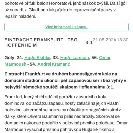
pohotově přiťukl balon Honoratovi, jenž náskok zvýšil. Další gól
už nepadl, a Gladbach tak půjde do reprezentační pauzy v
lepším naladění.
Více informací k zápasu
EINTRACHT FRANKFURT - TSG
31.08.2024 15:30
3:1
HOFFENHEIM
Góly: 24.
Hugo Ekitiké
, 33.
Hugo Larsson
, 56.
Omar
Marmoush
- 54.
Andrej Kramarić
Eintracht Frankfurt ve druhém bundesligovém kole na
domácím stadionu ukončil pětizápasovou sérii bez výhry v
nejvyšší německé soutěži skalpem Hoffenheimu 3:1.
Frankfurt, který chtěl odčinit porážku z úvodního kola,
dominoval od začátku zápasu, hosty zatlačil na jejich vlastní
polovinu, ale zmohl se pouze na několik propagačních střel z
dálky, které Olivera Baumanna příliš neohrozily. Skórovat se
domácím nakonec podařilo v polovině prvního poločasu. Omar
Marmoush vysunul přesnou přihrávkou Huga Ekitikeho a