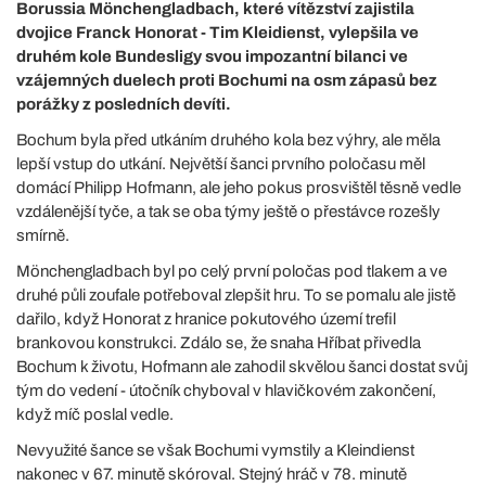
Borussia Mönchengladbach, které vítězství zajistila
dvojice Franck Honorat - Tim Kleidienst, vylepšila ve
druhém kole Bundesligy svou impozantní bilanci ve
vzájemných duelech proti Bochumi na osm zápasů bez
porážky z posledních devíti.
Bochum byla před utkáním druhého kola bez výhry, ale měla
lepší vstup do utkání. Největší šanci prvního poločasu měl
domácí Philipp Hofmann, ale jeho pokus prosvištěl těsně vedle
vzdálenější tyče, a tak se oba týmy ještě o přestávce rozešly
smírně.
Mönchengladbach byl po celý první poločas pod tlakem a ve
druhé půli zoufale potřeboval zlepšit hru. To se pomalu ale jistě
dařilo, když Honorat z hranice pokutového území trefil
brankovou konstrukci. Zdálo se, že snaha Hříbat přivedla
Bochum k životu, Hofmann ale zahodil skvělou šanci dostat svůj
tým do vedení - útočník chyboval v hlavičkovém zakončení,
když míč poslal vedle.
Nevyužité šance se však Bochumi vymstily a Kleindienst
nakonec v 67. minutě skóroval. Stejný hráč v 78. minutě