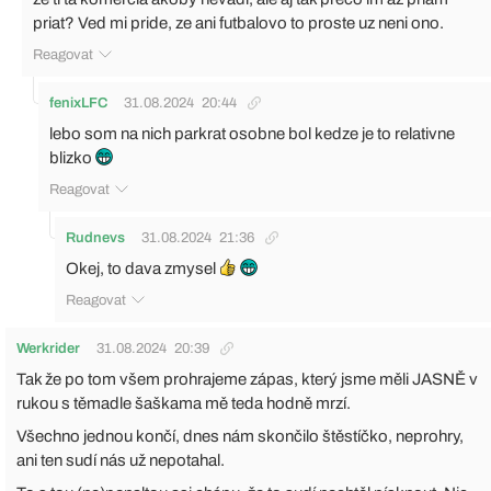
priat? Ved mi pride, ze ani futbalovo to proste uz neni ono.
Reagovat
fenixLFC
31.08.2024
20:44
lebo som na nich parkrat osobne bol kedze je to relativne
blizko
Reagovat
Rudnevs
31.08.2024
21:36
Okej, to dava zmysel
Reagovat
Werkrider
31.08.2024
20:39
Tak že po tom všem prohrajeme zápas, který jsme měli JASNĚ v
rukou s těmadle šaškama mě teda hodně mrzí.
Všechno jednou končí, dnes nám skončilo štěstíčko, neprohry,
ani ten sudí nás už nepotahal.