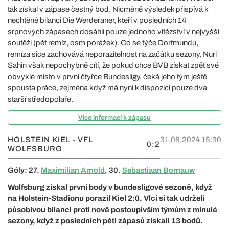
tak získal v zápase čestný bod. Nicméně výsledek přispívá k
nechtěné bilanci Die Werderaner, kteří v posledních 14
srpnových zápasech dosáhli pouze jednoho vítězství v nejvyšší
soutěži (pět remíz, osm porážek). Co se týče Dortmundu,
remíza sice zachovává neporazitelnost na začátku sezony, Nuri
Sahin však nepochybně cítí, že pokud chce BVB získat zpět své
obvyklé místo v první čtyřce Bundesligy, čeká jeho tým ještě
spousta práce, zejména když má nyní k dispozici pouze dva
starší středopolaře.
Více informací k zápasu
HOLSTEIN KIEL - VFL
31.08.2024 15:30
0:2
WOLFSBURG
Góly: 27.
Maximilian Arnold
, 30.
Sebastiaan Bornauw
Wolfsburg získal první body v bundesligové sezoně, když
na Holstein-Stadionu porazil Kiel 2:0. Vlci si tak udrželi
působivou bilanci proti nově postoupivším týmům z minulé
sezony, když z posledních pěti zápasů získali 13 bodů.