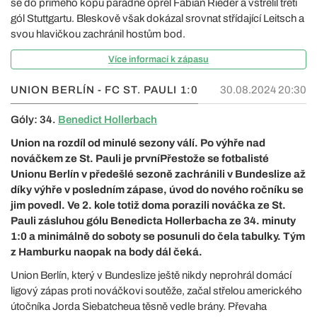
se do přímého kopu parádně opřel Fabian Rieder a vstřelil třetí
gól Stuttgartu. Bleskově však dokázal srovnat střídající Leitsch a
svou hlavičkou zachránil hostům bod.
Více informací k zápasu
UNION BERLÍN - FC ST. PAULI
1:0
30.08.2024 20:30
Góly: 34.
Benedict Hollerbach
Union na rozdíl od minulé sezony válí. Po výhře nad
nováčkem ze St. Pauli je prvníPřestože se fotbalisté
Unionu Berlín v předešlé sezoně zachránili v Bundeslize až
díky výhře v posledním zápase, úvod do nového ročníku se
jim povedl. Ve 2. kole totiž doma porazili nováčka ze St.
Pauli zásluhou gólu Benedicta Hollerbacha ze 34. minuty
1:0 a minimálně do soboty se posunuli do čela tabulky. Tým
z Hamburku naopak na body dál čeká.
Union Berlín, který v Bundeslize ještě nikdy neprohrál domácí
ligový zápas proti nováčkovi soutěže, začal střelou amerického
útočníka Jorda Siebatcheua těsně vedle brány. Převaha