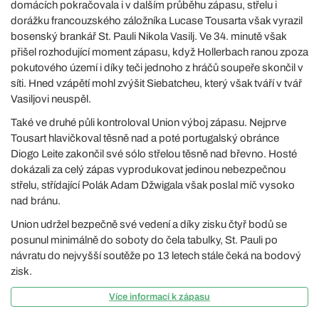
domácích pokračovala i v dalším průběhu zápasu, střelu i
dorážku francouzského záložníka Lucase Tousarta však vyrazil
bosenský brankář St. Pauli Nikola Vasilj. Ve 34. minutě však
přišel rozhodující moment zápasu, když Hollerbach ranou zpoza
pokutového území i díky teči jednoho z hráčů soupeře skončil v
síti. Hned vzápětí mohl zvýšit Siebatcheu, který však tváří v tvář
Vasiljovi neuspěl.
Také ve druhé půli kontroloval Union výboj zápasu. Nejprve
Tousart hlavičkoval těsně nad a poté portugalský obránce
Diogo Leite zakončil své sólo střelou těsně nad břevno. Hosté
dokázali za celý zápas vyprodukovat jedinou nebezpečnou
střelu, střídající Polák Adam Džwigala však poslal míč vysoko
nad bránu.
Union udržel bezpečně své vedení a díky zisku čtyř bodů se
posunul minimálně do soboty do čela tabulky, St. Pauli po
návratu do nejvyšší soutěže po 13 letech stále čeká na bodový
zisk.
Více informací k zápasu