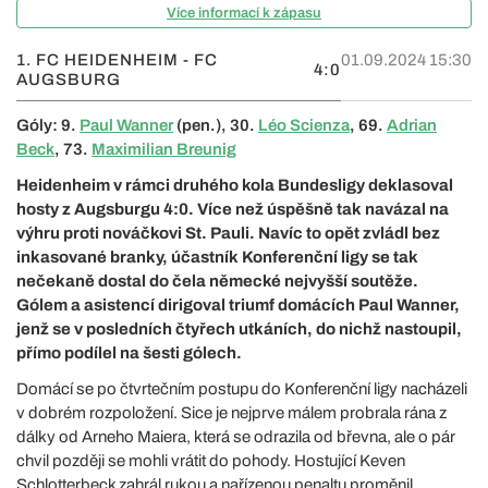
Více informací k zápasu
1. FC HEIDENHEIM - FC
01.09.2024 15:30
4:0
AUGSBURG
Góly: 9.
Paul Wanner
(pen.), 30.
Léo Scienza
, 69.
Adrian
Beck
, 73.
Maximilian Breunig
Heidenheim v rámci druhého kola Bundesligy deklasoval
hosty z Augsburgu 4:0. Více než úspěšně tak navázal na
výhru proti nováčkovi St. Pauli. Navíc to opět zvládl bez
inkasované branky, účastník Konferenční ligy se tak
nečekaně dostal do čela německé nejvyšší soutěže.
Gólem a asistencí dirigoval triumf domácích Paul Wanner,
jenž se v posledních čtyřech utkáních, do nichž nastoupil,
přímo podílel na šesti gólech.
Domácí se po čtvrtečním postupu do Konferenční ligy nacházeli
v dobrém rozpoložení. Sice je nejprve málem probrala rána z
dálky od Arneho Maiera, která se odrazila od břevna, ale o pár
chvil později se mohli vrátit do pohody. Hostující Keven
Schlotterbeck zahrál rukou a nařízenou penaltu proměnil