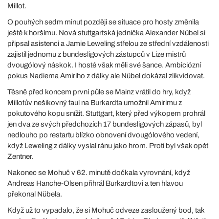
Millot.
O pouhých sedm minut později se situace pro hosty změnila
ještě k horšímu. Nová stuttgartská jednička Alexander Nübel si
připsal asistenci a Jamie Leweling střelou ze střední vzdálenosti
zajistil jednomu z bundesligových zástupců v Lize mistrů
dvougólový náskok. I hosté však měli své šance. Ambiciózní
pokus Nadiema Amiriho z dálky ale Nübel dokázal zlikvidovat.
Těsně před koncem první půle se Mainz vrátil do hry, když
Millotův nešikovný faul na Burkardta umožnil Amirimu z
pokutového kopu snížit. Stuttgart, který před výkopem prohrál
jen dva ze svých předchozích 17 bundesligových zápasů, byl
nedlouho po restartu blízko obnovení dvougólového vedení,
když Leweling z dálky vyslal ránu jako hrom. Proti byl však opět
Zentner.
Nakonec se Mohuč v 62. minutě dočkala vyrovnání, když
Andreas Hanche-Olsen přihrál Burkardtovi a ten hlavou
překonal Nübela.
Když už to vypadalo, že si Mohuč odveze zasloužený bod, tak