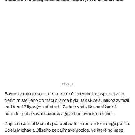
Bayern v minulé sezoně sice skončil na velmi neuspokojivém
třetím místě, jeho domácí bilance byla i tak skvělá, jelikož zvítězil
ve 14 ze 17 ligových střetnutí. Že tato statistika není žádná
náhoda, potvrzoval bavorský gigant od úvodních minut.
Zejména Jamal Musiala působil zadním řadám Freiburgu potíže.
Střelu Michaela Oliseho ze zajímavé pozice, ve které ho našel