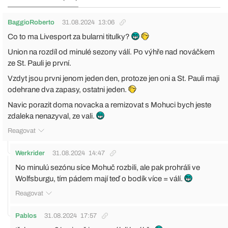
BaggioRoberto
31.08.2024
13:06
Co to ma Livesport za bularni titulky?
Union na rozdíl od minulé sezony válí. Po výhře nad nováčkem
ze St. Pauli je první.
Vzdyt jsou prvni jenom jeden den, protoze jen oni a St. Pauli maji
odehrane dva zapasy, ostatni jeden.
Navic porazit doma novacka a remizovat s Mohuci bych jeste
zdaleka nenazyval, ze vali.
Reagovat
Werkrider
31.08.2024
14:47
No minulú sezónu síce Mohuč rozbili, ale pak prohráli ve
Wolfsburgu, tím pádem mají teď o bodík více = válí.
Reagovat
Pablos
31.08.2024
17:57