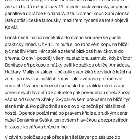
zisku tří bodů rozhodl až v 11. minutě nastavení díky úspěšné
penaltové dorážce Floriana Wirtze. Domácí kouč Xabi Alonso
jistě potěšil české fanoušky, mezi třemi tyčemi se totiž objevil
Kovář.
Loňští mistři na nic nečekali a do svého soupeře se pustili
prakticky ihned. Už v 11. minutě si po rohovém kopu na bližší
tyč naběhl Piero Hincapié a z těsné blízkosti hlavičkoval do
břevna. O chvíli později všem na stadionu zatrnulo, když Victor
Boniface při pokusu o nůžky trefil kopačkou obličej Amadoua
Haïdary. Malijský záložník několik okamžiků bezvládně ležel na
zemi, po chvíli se naštěstí zotavil, ale v zápase pokračovat
nemohl. Diváci v ochozech se následně vrátili ke sledování
umění svých favoritů a konkrétně pak povedenou střelu zpoza
vápna od Granita Xhaky, Švýcar ovšem pokusem na bližší tyč
těsně minul. Po půlhodině se o slovo konečně přihlásili také
hosté. Openda potáhl míč po pravém křídle a prudkým centr
našel Benjamina Šeška, ten ovšem hlavičkou z bezprostřední
blízkosti Kovářovu bránu minul.
V závěru poločasu pak přece jen šel Bayer po zásluze do