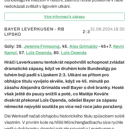
nedokázali zvítězit v ligovém utkání.
Více informací k zápasu
BAYER LEVERKUSEN - RB
31.08.2024 18:30
2:3
LIPSKO
Góly: 39.
Jeremie Frimpong
, 45.
Alex Grimaldo
- 45+7.
Kevin
Kampl
, 57.
Loïs Openda
, 80.
Loïs Openda
Hráči Leverkusenu tentokrát nepotvrdili schopnost zvládat
dramatické zápasy, když ve druhém kole Bundesligy po
tuhém boji padli s Lipskem 2:3. Utkání se přitom pro
obhájce titulu vyvíjelo skvěle, když ve 45. minutě po
zásahu Alejandra Grimalda vedl Bayer o dvě branky. Hosté
však ještě do pauzy snížili a poté, co Matěje Kováře
dvakrát překonal Loïs Openda, odešel Bayer ze zápasu
německé nejvyšší soutěže po více než roce jako poražený.
Die Werkself načali obhajobu historického titulu způsobem sobě
vlastním. V prvním kole na hřišti Mönchengladbachu sice rychle
vedli o dvě branky, domácí pak ale srovnali a Leverkusen o