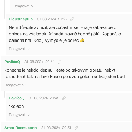
Reagovat
DidusIneptus
31.08.2024
21:27
Není důležité zvítězit, ale zúčastnit se. Hra je zábava befz
ohledu na výsledek. Ať padá hlavně hodně gólů. Kopaná je
báječná hra. Kdo jí vymyslel je borec
Reagovat
PavlíčeQ
31.08.2024
20:41
konecne je nekdo klepnul, jeste po takovym obratu, nebyt
rozhodcich tak ma leverkusen po dvou golech sotva jeden bod
Reagovat
PavlíčeQ
31.08.2024
20:42
*kolech
Reagovat
Arnar Resmusonn
31.08.2024
20:51