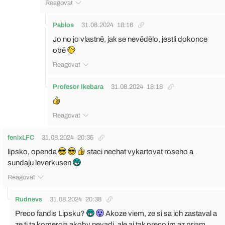
Reagovat
Pablos
31.08.2024
18:16
Jo no jo vlastně, jak se nevědělo, jestli dokonce
obě
Reagovat
Profesor Ikebara
31.08.2024
18:18
Reagovat
fenixLFC
31.08.2024
20:35
lipsko, openda
staci nechat vykartovat roseho a
sundaju leverkusen
Reagovat
Rudnevs
31.08.2024
20:38
Preco fandis Lipsku?
Akoze viem, ze si sa ich zastaval a
ze ti ta komercia akoby nevadi, ale aj tak preco im az priam