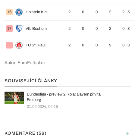
16
Holstein Kiel
2
0
0
2
2 : 5
17
VfL Bochum
2
0
0
2
0 : 3
FC St. Pauli
2
0
0
2
0 : 3
Autor: EuroFotbal.cz
SOUVISEJÍCÍ ČLÁNKY
Bundesliga - preview 2. kola: Bayern přivítá
Freiburg
01.09.2024, 09:15
KOMENTÁŘE (56)