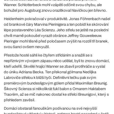
Wanner. Schlotterbeck mohl vzápětí odčinit svou chybu, ale
bohužel pro Augsburg znovu orazítkoval hlavičkou jen břevno.
Heidenheim pokračoval v produktivitě. Jonas Föhrenbach našel
od brankové čáry Marvina Pierinigera a ten pobídl ke skórování
lépe postaveného Léa Scienzu. Jeho střelu se ještě na poslední
chvíli marně pokoušel vyrazit obránce Jeffrey Gouweleeuw.
Pieringer mohl těsně před poločasem zvýšit na rozdíl tří branek,
svou šanci ovšem nevyužil.
Přestože hosté sáhli ke čtyřem střídáním a snažili se s
nepříznivým vývojem zápasu něco udělat, byli to znovu domácí,
kteří udeřili. Skvělé hrající Wanner se zbavil protihráče a vyslal
do úniku Adriana Becka. Ten překonal gólmana Nediljka
Labroviče střelou k bližší tyči. Definitivní tečku pak svým
premiérovým bundesligovým gólem přidal Maximilian Breunig.
Šikovný Scienza si několikrát ťukl balon s Omarem Haktabem
Traorém, až se míč nakonec dostal ke střelci Breunigovi, který s
přehledem zavěsil.
Domácí obstarali fanouškům podívanou na své nejvyšší
bundesligové vítězství v historii, zatímco hosté posedmé v řadě