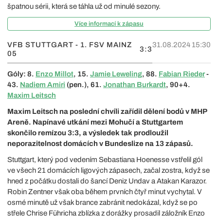
špatnou sérii, která se táhla už od minulé sezony.
Více informací k zápasu
VFB STUTTGART - 1. FSV MAINZ
31.08.2024 15:30
3:3
05
Góly: 8.
Enzo Millot
, 15.
Jamie Leweling
, 88.
Fabian Rieder
-
43.
Nadiem Amiri
(pen.), 61.
Jonathan Burkardt
, 90+4.
Maxim Leitsch
Maxim Leitsch na poslední chvíli zařídil dělení bodů v MHP
Areně. Napínavé utkání mezi Mohučí a Stuttgartem
skončilo remízou 3:3, a výsledek tak prodloužil
neporazitelnost domácích v Bundeslize na 13 zápasů.
Stuttgart, který pod vedením Sebastiana Hoenesse vstřelil gól
ve všech 21 domácích ligových zápasech, začal zostra, když se
hned z počátku dostali do šancí Deniz Undav a Atakan Karazor.
Robin Zentner však oba během prvních čtyř minut vychytal. V
osmé minutě už však brance zabránit nedokázal, když se po
střele Chrise Führicha zblízka z dorážky prosadil záložník Enzo