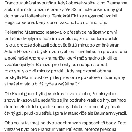
Francouz ukázal svou třídu, když obešel vybíhajícího Baumanna
a uklidil míč do prázdné branky. Ve 32. minutě přišel druhý gól
do branky Hoffenheimu. Tentokrát Ekitike elegantně uvolnil
Huga Larssona, který z první zakončil do dolního rohu.
Pellegrino Matarazzo reagoval o přestávce na špatný první
poločas dvojitým střídáním a zdálo se, že to hostům dodalo
jiskru, protože dokázali odpovědět 10 minut po změně stran.
Adam Hložek se blýskl svou rychlostí, uvolnil se na pravé straně
a poté našel Andreje Kramariče, který míč snadno uklidil ke
vzdálenější tyči. Bohužel pro hosty se naděje na obrat
rozplynuly o dvě minuty později, kdy nepozorná obrana
poskytla Marmoushovi příliš prostoru v pokutovém území, aby
si našel místo u bližší tyče a zvýšil na 3:1.
Die Kraichgauer byli zjevně frustrovaní z toho, že tak rychle
znovu inkasovali a nedařilo se jim podruhé vrátit do hry, zatímco
domácí zklidnili hru, a dokonce byli blízko k tomu, aby přidali
čtvrtý gól, prudkou střelu Igora Matanoviče ale Baumann vyrazil.
Oba celky tak mají po dvou odehraných zápasech tři body. Toto
vítězství bylo pro Frankfurt velmi důležité, protože překonal