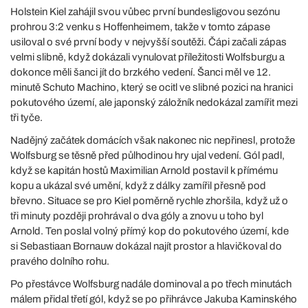
Holstein Kiel zahájil svou vůbec první bundesligovou sezónu
prohrou 3:2 venku s Hoffenheimem, takže v tomto zápase
usiloval o své první body v nejvyšší soutěži. Čápi začali zápas
velmi slibně, když dokázali vynulovat příležitosti Wolfsburgu a
dokonce měli šanci jít do brzkého vedení. Šanci měl ve 12.
minutě Schuto Machino, který se ocitl ve slibné pozici na hranici
pokutového území, ale japonský záložník nedokázal zamířit mezi
tři tyče.
Nadějný začátek domácích však nakonec nic nepřinesl, protože
Wolfsburg se těsně před půlhodinou hry ujal vedení. Gól padl,
když se kapitán hostů Maximilian Arnold postavil k přímému
kopu a ukázal své umění, když z dálky zamířil přesně pod
břevno. Situace se pro Kiel poměrně rychle zhoršila, když už o
tři minuty později prohrával o dva góly a znovu u toho byl
Arnold. Ten poslal volný přímý kop do pokutového území, kde
si Sebastiaan Bornauw dokázal najít prostor a hlavičkoval do
pravého dolního rohu.
Po přestávce Wolfsburg nadále dominoval a po třech minutách
málem přidal třetí gól, když se po přihrávce Jakuba Kaminského