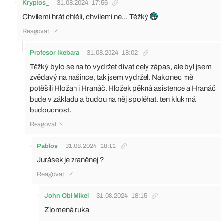
Kryptos_
31.08.2024
17:56
Chvílemi hrát chtěli, chvílemi ne... Těžký
Reagovat
Profesor Ikebara
31.08.2024
18:02
Těžký bylo se na to vydržet dívat celý zápas, ale byl jsem
zvědavý na našince, tak jsem vydržel. Nakonec mě
potěšili Hložan i Hranáč. Hložek pěkná asistence a Hranáč
bude v základu a budou na něj spoléhat. ten kluk má
budoucnost.
Reagovat
Pablos
31.08.2024
18:11
Jurásek je zraněnej ?
Reagovat
John Obi Mikel
31.08.2024
18:15
Zlomená ruka