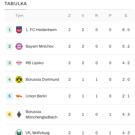
TABULKA
Tým
Z
V
R
P
S
1
1. FC Heidenheim
2
2
0
0
6 : 0
2
Bayern Mnichov
2
2
0
0
5 : 2
3
RB Lipsko
2
2
0
0
4 : 2
4
Borussia Dortmund
2
1
1
0
2 : 0
5
Union Berlín
2
1
1
0
2 : 1
Borussia
6
2
1
0
1
4 : 3
Mönchengladbach
VfL Wolfsburg
2
1
0
1
4 : 3