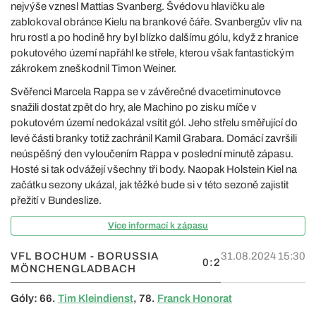
nejvýše vznesl Mattias Svanberg. Švédovu hlavičku ale
zablokoval obránce Kielu na brankové čáře. Svanbergův vliv na
hru rostl a po hodině hry byl blízko dalšímu gólu, když z hranice
pokutového území napřáhl ke střele, kterou však fantastickým
zákrokem zneškodnil Timon Weiner.
Svěřenci Marcela Rappa se v závěrečné dvacetiminutovce
snažili dostat zpět do hry, ale Machino po zisku míče v
pokutovém území nedokázal vsítit gól. Jeho střelu směřující do
levé části branky totiž zachránil Kamil Grabara. Domácí završili
neúspěšný den vyloučením Rappa v poslední minutě zápasu.
Hosté si tak odvážejí všechny tři body. Naopak Holstein Kiel na
začátku sezony ukázal, jak těžké bude si v této sezoně zajistit
přežití v Bundeslize.
Více informací k zápasu
VFL BOCHUM - BORUSSIA
31.08.2024 15:30
0:2
MÖNCHENGLADBACH
Góly: 66.
Tim Kleindienst
, 78.
Franck Honorat