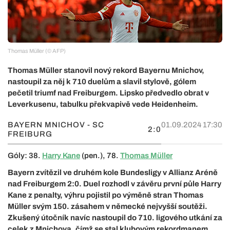
Thomas Müller (© AFP)
Thomas Müller stanovil nový rekord Bayernu Mnichov,
nastoupil za něj k 710 duelům a slavil stylově, gólem
pečetil triumf nad Freiburgem. Lipsko předvedlo obrat v
Leverkusenu, tabulku překvapivě vede Heidenheim.
BAYERN MNICHOV - SC
01.09.2024 17:30
2:0
FREIBURG
Góly: 38.
Harry Kane
(pen.), 78.
Thomas Müller
Bayern zvítězil ve druhém kole Bundesligy v Allianz Aréně
nad Freiburgem 2:0. Duel rozhodl v závěru první půle Harry
Kane z penalty, výhru pojistil po výměně stran Thomas
Müller svým 150. zásahem v německé nejvyšší soutěži.
Zkušený útočník navíc nastoupil do 710. ligového utkání za
celek z Mnichova, čímž se stal klubovým rekordmanem.