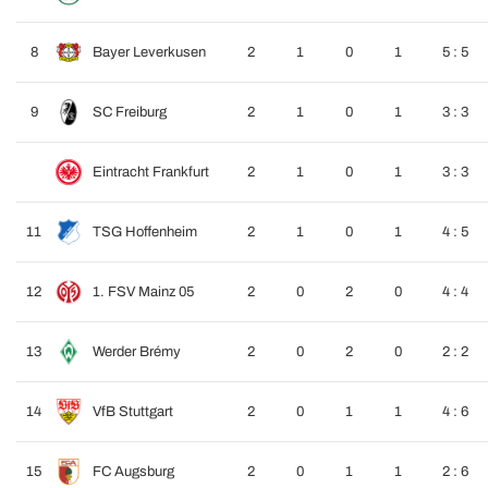
8
Bayer Leverkusen
2
1
0
1
5 : 5
9
SC Freiburg
2
1
0
1
3 : 3
Eintracht Frankfurt
2
1
0
1
3 : 3
11
TSG Hoffenheim
2
1
0
1
4 : 5
12
1. FSV Mainz 05
2
0
2
0
4 : 4
13
Werder Brémy
2
0
2
0
2 : 2
14
VfB Stuttgart
2
0
1
1
4 : 6
15
FC Augsburg
2
0
1
1
2 : 6