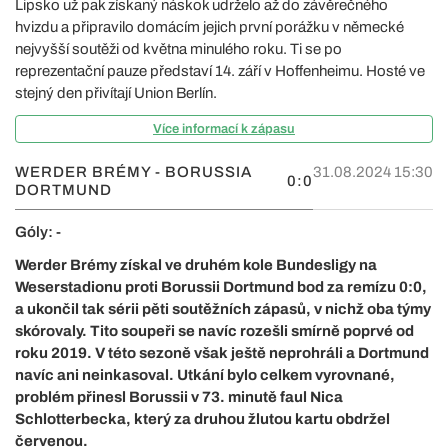
Lipsko už pak získaný náskok udrželo až do závěrečného
hvizdu a připravilo domácím jejich první porážku v německé
nejvyšší soutěži od května minulého roku. Ti se po
reprezentační pauze představí 14. září v Hoffenheimu. Hosté ve
stejný den přivítají Union Berlín.
Více informací k zápasu
WERDER BRÉMY - BORUSSIA
31.08.2024 15:30
0:0
DORTMUND
Góly: -
Werder Brémy získal ve druhém kole Bundesligy na
Weserstadionu proti Borussii Dortmund bod za remízu 0:0,
a ukončil tak sérii pěti soutěžních zápasů, v nichž oba týmy
skórovaly. Tito soupeři se navíc rozešli smírně poprvé od
roku 2019. V této sezoně však ještě neprohráli a Dortmund
navíc ani neinkasoval. Utkání bylo celkem vyrovnané,
problém přinesl Borussii v 73. minutě faul Nica
Schlotterbecka, který za druhou žlutou kartu obdržel
červenou.