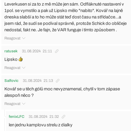
Leverkusen si za to z mě může jen sám. Odfláknuté nastavení v
1pol. se vymstilo a pak už Lipsko mělo "nabito". Kovář na lajně
dneska slabší a to ho může stát teď dost času na střídačce...a
jsem rád, že sudí se podíval správně, protože Schick do obličeje
nedostal, fakt ne. Je fajn, že VAR funguje i tímto způsobem .
Reagovat
ratusek
31.08.2024
21:11
Lipsko
Reagovat
Salfovic
31.08.2024
21:13
Kovář se u těch gólů moc nevyznamenal, chytil v tom zápase
alespoň něco ?
Reagovat
fenixLFC
31.08.2024
21:32
len jednu kamplovu strelu z dialky