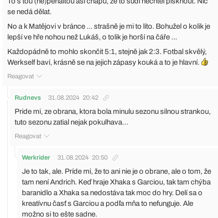
To s tou (ne)penaltou asi chápu, že to sudí nechtěl písknout. Nic
se nedá dělat.
No a k Matějovi v bránce ... strašně je mi to líto. Bohužel o kolik je
lepší ve hře nohou než Lukáš, o tolik je horší na čáře ...
Každopádně to mohlo skončit 5:1, stejně jak 2:3. Fotbal skvělý,
Werkself baví, krásně se na jejich zápasy kouká a to je hlavní.
Reagovat
Rudnevs
31.08.2024
20:42
Pride mi, ze obrana, ktora bola minulu sezonu silnou strankou,
tuto sezonu zatial nejak pokulhava…
Reagovat
Werkrider
31.08.2024
20:50
Je to tak, ale. Príde mi, že to ani nie je o obrane, ale o tom, že
tam není Andrich. Keď hraje Xhaka s Garciou, tak tam chýba
baranidlo a Xhaka sa nedostáva tak moc do hry. Delí sa o
kreatívnu časť s Garciou a podľa mňa to nefunguje. Ale
možno si to ešte sadne.