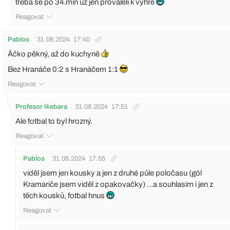
třeba se po 34.min už jen prováleli k výhře
Reagovat
Pablos
31.08.2024
17:40
Áčko pěkný, až do kuchyně
Bez Hranáče 0:2 s Hranáčem 1:1
Reagovat
Profesor Ikebara
31.08.2024
17:51
Ale fotbal to byl hrozný.
Reagovat
Pablos
31.08.2024
17:55
viděl jsem jen kousky a jen z druhé půle poločasu (gól
Kramariče jsem viděl z opakovačky) ...a souhlasím i jen z
těch kousků, fotbal hnus
Reagovat