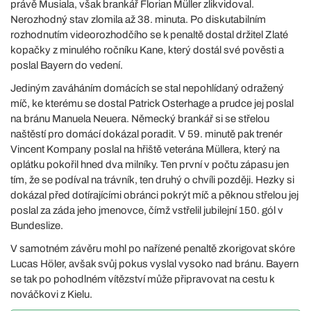
právě Musiala, však brankář Florian Müller zlikvidoval.
Nerozhodný stav zlomila až 38. minuta. Po diskutabilním
rozhodnutím videorozhodčího se k penaltě dostal držitel Zlaté
kopačky z minulého ročníku Kane, který dostál své pověsti a
poslal Bayern do vedení.
Jediným zaváháním domácích se stal nepohlídaný odražený
míč, ke kterému se dostal Patrick Osterhage a prudce jej poslal
na bránu Manuela Neuera. Německý brankář si se střelou
naštěstí pro domácí dokázal poradit. V 59. minutě pak trenér
Vincent Kompany poslal na hřiště veterána Müllera, který na
oplátku pokořil hned dva milníky. Ten první v počtu zápasu jen
tím, že se podíval na trávník, ten druhý o chvíli později. Hezky si
dokázal před dotírajícími obránci pokrýt míč a pěknou střelou jej
poslal za záda jeho jmenovce, čímž vstřelil jubilejní 150. gól v
Bundeslize.
V samotném závěru mohl po nařízené penaltě zkorigovat skóre
Lucas Höler, avšak svůj pokus vyslal vysoko nad bránu. Bayern
se tak po pohodlném vítězství může připravovat na cestu k
nováčkovi z Kielu.