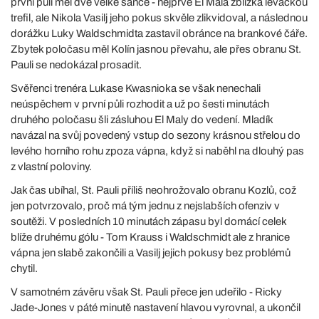
první půli měl dvě velké šance - nejprve El Mala zblízka levačkou
trefil, ale Nikola Vasilj jeho pokus skvěle zlikvidoval, a následnou
dorážku Luky Waldschmidta zastavil obránce na brankové čáře.
Zbytek poločasu měl Kolín jasnou převahu, ale přes obranu St.
Pauli se nedokázal prosadit.
Svěřenci trenéra Lukase Kwasnioka se však nenechali
neúspěchem v první půli rozhodit a už po šesti minutách
druhého poločasu šli zásluhou El Maly do vedení. Mladík
navázal na svůj povedený vstup do sezony krásnou střelou do
levého horního rohu zpoza vápna, když si naběhl na dlouhý pas
z vlastní poloviny.
Jak čas ubíhal, St. Pauli příliš neohrožovalo obranu Kozlů, což
jen potvrzovalo, proč má tým jednu z nejslabších ofenziv v
soutěži. V posledních 10 minutách zápasu byl domácí celek
blíže druhému gólu - Tom Krauss i Waldschmidt ale z hranice
vápna jen slabě zakončili a Vasilj jejich pokusy bez problémů
chytil.
V samotném závěru však St. Pauli přece jen udeřilo - Ricky
Jade-Jones v páté minutě nastavení hlavou vyrovnal, a ukončil