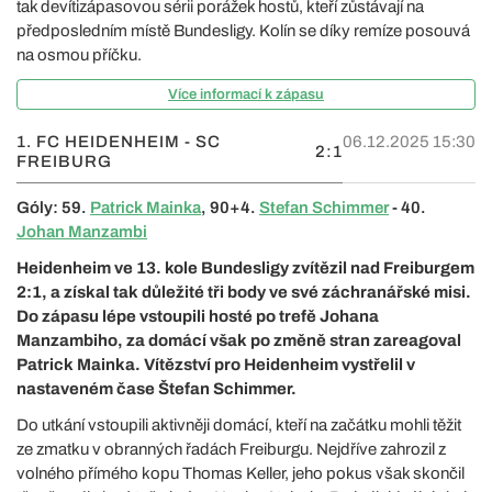
tak devítizápasovou sérii porážek hostů, kteří zůstávají na
předposledním místě Bundesligy. Kolín se díky remíze posouvá
na osmou příčku.
Více informací k zápasu
1. FC HEIDENHEIM - SC
06.12.2025 15:30
2:1
FREIBURG
Góly: 59.
Patrick Mainka
, 90+4.
Stefan Schimmer
- 40.
Johan Manzambi
Heidenheim ve 13. kole Bundesligy zvítězil nad Freiburgem
2:1, a získal tak důležité tři body ve své záchranářské misi.
Do zápasu lépe vstoupili hosté po trefě Johana
Manzambiho, za domácí však po změně stran zareagoval
Patrick Mainka. Vítězství pro Heidenheim vystřelil v
nastaveném čase Štefan Schimmer.
Do utkání vstoupili aktivněji domácí, kteří na začátku mohli těžit
ze zmatku v obranných řadách Freiburgu. Nejdříve zahrozil z
volného přímého kopu Thomas Keller, jeho pokus však skončil