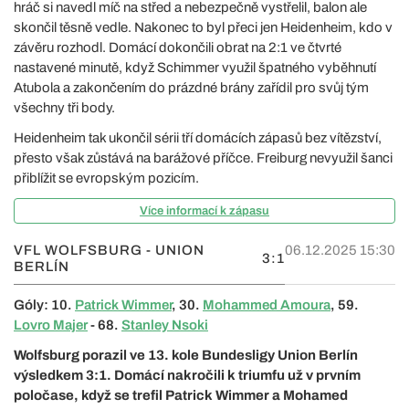
hráč si navedl míč na střed a nebezpečně vystřelil, balon ale
skončil těsně vedle. Nakonec to byl přeci jen Heidenheim, kdo v
závěru rozhodl. Domácí dokončili obrat na 2:1 ve čtvrté
nastavené minutě, když Schimmer využil špatného vyběhnutí
Atubola a zakončením do prázdné brány zařídil pro svůj tým
všechny tři body.
Heidenheim tak ukončil sérii tří domácích zápasů bez vítězství,
přesto však zůstává na barážové příčce. Freiburg nevyužil šanci
přiblížit se evropským pozicím.
Více informací k zápasu
VFL WOLFSBURG - UNION
06.12.2025 15:30
3:1
BERLÍN
Góly: 10.
Patrick Wimmer
, 30.
Mohammed Amoura
, 59.
Lovro Majer
- 68.
Stanley Nsoki
Wolfsburg porazil ve 13. kole Bundesligy Union Berlín
výsledkem 3:1. Domácí nakročili k triumfu už v prvním
poločase, když se trefil Patrick Wimmer a Mohamed