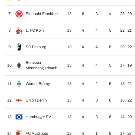
7
Eintracht Frankfurt
13
6
3
4
28 : 29
8
1. FC Köln
13
4
4
5
22 : 21
9
SC Freiburg
13
4
4
5
20 : 22
Borussia
10
13
4
4
5
17 : 19
Mönchengladbach
11
Werder Brémy
13
4
4
5
18 : 24
12
Union Berlín
13
4
3
6
16 : 22
13
Hamburger SV
13
4
3
6
14 : 20
14
FC Augsburg
13
4
1
8
17 : 27