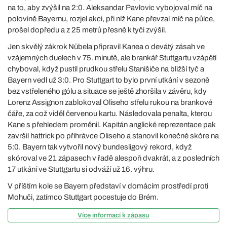
na to, aby zvýšil na 2:0. Aleksandar Pavlovic vybojoval míč na
polovině Bayernu, rozjel akci, při níž Kane převzal míč na půlce,
prošel dopředu a z 25 metrů přesně k tyči zvýšil.
Jen skvělý zákrok Nübela připravil Kanea o devátý zásah ve
vzájemných duelech v 75. minutě, ale brankář Stuttgartu vzápětí
chyboval, když pustil prudkou střelu Stanišiče na bližší tyč a
Bayern vedl už 3:0. Pro Stuttgart to bylo první utkání v sezoně
bez vstřeleného gólu a situace se ještě zhoršila v závěru, kdy
Lorenz Assignon zablokoval Oliseho střelu rukou na brankové
čáře, za což viděl červenou kartu. Následovala penalta, kterou
Kane s přehledem proměnil. Kapitán anglické reprezentace pak
završil hattrick po přihrávce Oliseho a stanovil konečné skóre na
5:0. Bayern tak vytvořil nový bundesligový rekord, když
skóroval ve 21 zápasech v řadě alespoň dvakrát, a z posledních
17 utkání ve Stuttgartu si odváží už 16. výhru.
V příštím kole se Bayern představí v domácím prostředí proti
Mohuči, zatímco Stuttgart pocestuje do Brém.
Více informací k zápasu