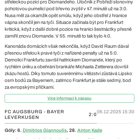
střeleckou pozici pro Diomandeho. Útočník z Pobřeží slonoviny
pohotovou pumelicí pod břevno zvýšil v 47. minutě už na 3:0.
Nusa měl za okamžik opět smůlu, když jeho obstřel z hranice
vápna skončil jen na tyči. Situace začínala být pro Frankfurt
kritická, když z další dobré pozice na hranici šestnáctky přesně
zamířil znovu Diomande. V 55. minutě to tak bylo 4:0.
Kanonáda domácích však nekončila, když David Raum dával
přesnou střelou k pravé tyči z nařízené penalty už na 5:0.
Demolici Frankfurtu završil hattrickem Diomande, který po
rychlém úniku a obehrání brankáře Michaela Zetterera dovršil
zkázu hostů. Díky tomuto suverénnímu vítězství zůstává Lipsko
osm bodů za Bayernem, zatímco Frankfurt je stále sedmý, bod
za evropskými příčkami.
Více informací k zápasu
FC AUGSBURG - BAYER
06.12.2025 15:30
2:0
LEVERKUSEN
Góly: 6.
Dimitrios Giannoulis
, 28.
Anton Kade