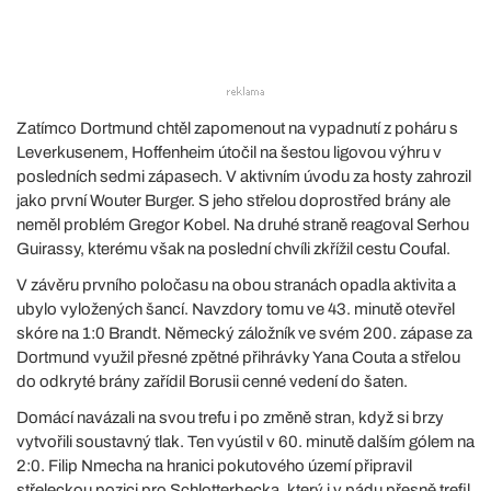
Zatímco Dortmund chtěl zapomenout na vypadnutí z poháru s
Leverkusenem, Hoffenheim útočil na šestou ligovou výhru v
posledních sedmi zápasech. V aktivním úvodu za hosty zahrozil
jako první Wouter Burger. S jeho střelou doprostřed brány ale
neměl problém Gregor Kobel. Na druhé straně reagoval Serhou
Guirassy, kterému však na poslední chvíli zkřížil cestu Coufal.
V závěru prvního poločasu na obou stranách opadla aktivita a
ubylo vyložených šancí. Navzdory tomu ve 43. minutě otevřel
skóre na 1:0 Brandt. Německý záložník ve svém 200. zápase za
Dortmund využil přesné zpětné přihrávky Yana Couta a střelou
do odkryté brány zařídil Borusii cenné vedení do šaten.
Domácí navázali na svou trefu i po změně stran, když si brzy
vytvořili soustavný tlak. Ten vyústil v 60. minutě dalším gólem na
2:0. Filip Nmecha na hranici pokutového území připravil
střeleckou pozici pro Schlotterbecka, který i v pádu přesně trefil