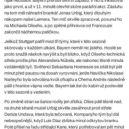
nijak neoslabil. Bayern přerušil sérii tří zápasů, v nichž inkasoval
jako první, a už v 11. minutě otevřel skóre parádní akcí. Zásluhu
na tom měl náhradní brankář Jonas Urbig, který dlouhým
nákopem našel Laimera. Ten míč skvěle zpracoval, posunul ho
na Michaela Oliseho, a po zpětné přihrávce od Francouze
zakončil nádhernou patičkou.
Jelikož Stuttgart patřil mezi tři týmy, které v této sezoně
skórovaly v každém utkání, Bayern neměl nic jistého. Hosté se
proto snažili náskok navýšit a byli blízko, když Oliseho technická
střela prošla přes Alexandera Nübela, ale nakonec těsně minula
vzdálenější tyč. Svěřenci Sebastiana Hoenesse se zdáli být pět
minut před pauzou na dosah vyrovnání, jenže hlavička Nikolase
Narteyho byla odvolána kvůli ofsajdu a Chema Andrés následně
pálil z hranice vápna vedle. Bayern tak šel do kabin už podeváté
v této sezoně s vedením.
Po změně stran se šance rodily jen zřídka. Olise pálil těsně nad,
na druhé straně musel Urbig skvěle zasáhnout proti střele
Denize Undava, která byla tečovaná. Kompanyho tým byl dál
nebezpečnější, když Luis Díaz zblízka minul odkrytou branku.
Poté přišel na řadu střídající Kane, který potřeboval jen pět minut