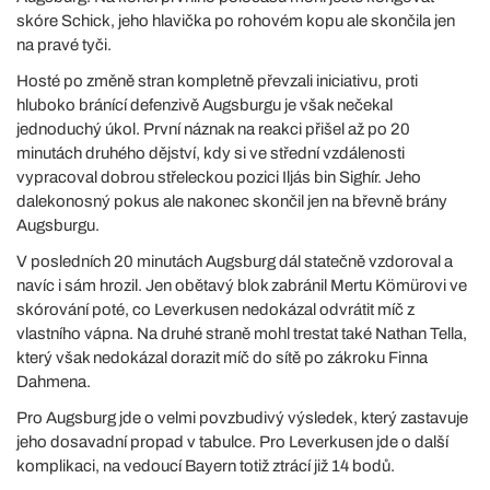
skóre Schick, jeho hlavička po rohovém kopu ale skončila jen
na pravé tyči.
Hosté po změně stran kompletně převzali iniciativu, proti
hluboko bránící defenzivě Augsburgu je však nečekal
jednoduchý úkol. První náznak na reakci přišel až po 20
minutách druhého dějství, kdy si ve střední vzdálenosti
vypracoval dobrou střeleckou pozici Iljás bin Sighír. Jeho
dalekonosný pokus ale nakonec skončil jen na břevně brány
Augsburgu.
V posledních 20 minutách Augsburg dál statečně vzdoroval a
navíc i sám hrozil. Jen obětavý blok zabránil Mertu Kömürovi ve
skórování poté, co Leverkusen nedokázal odvrátit míč z
vlastního vápna. Na druhé straně mohl trestat také Nathan Tella,
který však nedokázal dorazit míč do sítě po zákroku Finna
Dahmena.
Pro Augsburg jde o velmi povzbudivý výsledek, který zastavuje
jeho dosavadní propad v tabulce. Pro Leverkusen jde o další
komplikaci, na vedoucí Bayern totiž ztrácí již 14 bodů.