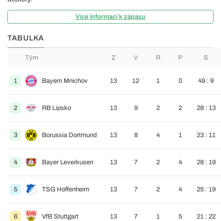
Více informací k zápasu
TABULKA
Tým
Z
V
R
P
S
1
Bayern Mnichov
13
12
1
0
49 : 9
2
RB Lipsko
13
9
2
2
28 : 13
3
Borussia Dortmund
13
8
4
1
23 : 11
4
Bayer Leverkusen
13
7
2
4
28 : 19
5
TSG Hoffenheim
13
7
2
4
25 : 19
6
VfB Stuttgart
13
7
1
5
21 : 22