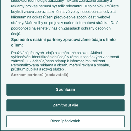
sledovací technologie zakázány, některé zobrazené obsahy a
reklamy pro vás nemusí být tolik relevantní. Tuto nabídku můžete
DALŠÍ KOMENTÁŘE A SOUHRNY
kdykoli znovu zobrazit a změnit své volby nebo souhlas odvolat
kliknutím na odkaz Řízení předvoleb ve spodní části webové
Chance Liga - souhrn 3. kola: Liberec si odvezl
stránky. Vaše volby se projeví v našem Internetová stránka. Další
tři body z Brna
podrobnosti naleznete v našich Zásadách ochrany osobních
Dnes, 20:58
údajů.
Společně s našimi partnery zpracováváme údaje s tímto
Houževnatý Hradec byl blízko cenné remíze.
cílem:
Oslabený Besiktas zachránil Kilicsoy
Používání přesných údajů o zeměpisné poloze . Aktivní
Včera, 21:03
vyhledávání identifikačních údajů v rámci specifických vlastností
zařízení . Ukládání a/nebo přístup k informacím v zařízení .
Personalizovaná reklama a obsah, měření reklam a obsahu,
Jablonec nakročil za postupem. Proti Rize
průzkum publika a rozvoj služeb .
rozhodl dvěma hlavičkami
Seznam partnerů (dodavatelů)
Včera, 20:01
Souhlasím
Sparta si veze do odvety ve Francii nadějný
výsledek. Při obratu s Lyonem zářil Ryneš
04.08., 21:57
Zamítnout vše
Chance Liga - souhrn 2. kola: Slavia si zastřílela
v Ostravě, Jablonec zůstává stoprocentní
Řízení předvoleb
02.08., 21:58