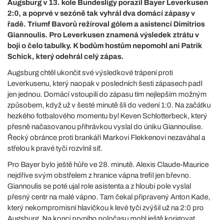
Augsburg v 13. kole Bundesligy porazil Bayer Leverkusen
2:0, a poprvé v sezóně tak vyhrál dva domácí zápasy v
řadě. Triumf Bavorů režíroval gólem a asistencí Dimitrios
Giannoulis. Pro Leverkusen znamená výsledek ztrátu v
boji o čelo tabulky. K bodům hostům nepomohl ani Patrik
Schick, který odehrál celý zápas.
Augsburg chtěl ukončit své výsledkové trápení proti
Leverkusenu, který naopak v posledních šesti zápasech padl
jen jednou. Domácí vstoupili do zápasu tím nejlepším možným
způsobem, když už v šesté minutě šli do vedení 1:0. Na začátku
hezkého fotbalového momentu byl Keven Schlotterbeck, který
přesně načasovanou přihrávkou vyslal do úniku Giannoulise.
Řecký obránce proti brankáři Markovi Flekkenovi nezaváhal a
střelou k pravé tyči rozvlnil síť.
Pro Bayer bylo ještě hůře ve 28. minutě. Alexis Claude-Maurice
nejdříve svým obstřelem z hranice vápna trefil jen břevno.
Giannoulis se poté ujal role asistenta a z hloubi pole vyslal
přesný centr na malé vápno. Tam čekal připravený Anton Kade,
který nekompromisní hlavičkou k levé tyči zvýšil už na 2:0 pro
Augsburg. Na konci prvního poločasu mohl ještě korigovat