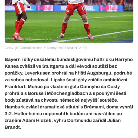
Oslavující Conrad Harder (© Ronny HARTMANN / AFP)
Bayern i díky desátému bundesligovému hattricku Harryho
Kanea zvítězil ve Stuttgartu a dál vévodí soutěži bez
porážky. Leverkusen prohrál na hřišti Augsburgu, podruhé
za sebou nebodoval. Lipsko šesti góly zničilo ambiciózní
Frankfurt. Mohuč po vlastním gólu Dannyho da Costy
prohrála s Borussií Mönchengladbach a s pouhými šesti
body zůstává na chvostu německé nejvyšší soutěže.
Hamburk zvládl dramatické utkání s Brémami, doma vyhrál
3:2. Hoffenheimu nepomohl k bodům ani navrátilec po
zranění Adam Hložek, výhru Dortmundu zařídil Julian
Brandt.