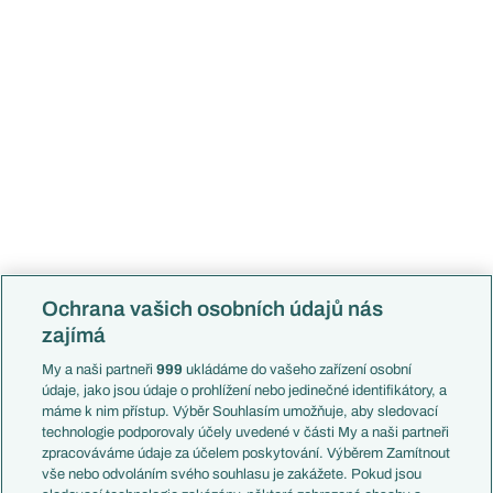
Ochrana vašich osobních údajů nás
zajímá
SOUVISEJÍCÍ STRÁNKY
My a naši partneři
999
ukládáme do vašeho zařízení osobní
údaje, jako jsou údaje o prohlížení nebo jedinečné identifikátory, a
máme k nim přístup. Výběr Souhlasím umožňuje, aby sledovací
Soutěže
technologie podporovaly účely uvedené v části My a naši partneři
Německo - 1. Bundesliga
zpracováváme údaje za účelem poskytování. Výběrem Zamítnout
vše nebo odvoláním svého souhlasu je zakážete. Pokud jsou