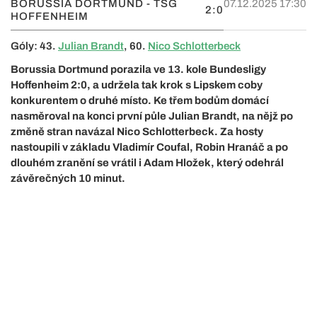
BORUSSIA DORTMUND - TSG
07.12.2025 17:30
2:0
HOFFENHEIM
Góly: 43.
Julian Brandt
, 60.
Nico Schlotterbeck
Borussia Dortmund porazila ve 13. kole Bundesligy
Hoffenheim 2:0, a udržela tak krok s Lipskem coby
konkurentem o druhé místo. Ke třem bodům domácí
nasměroval na konci první půle Julian Brandt, na nějž po
změně stran navázal Nico Schlotterbeck. Za hosty
nastoupili v základu Vladimír Coufal, Robin Hranáč a po
dlouhém zranění se vrátil i Adam Hložek, který odehrál
závěrečných 10 minut.