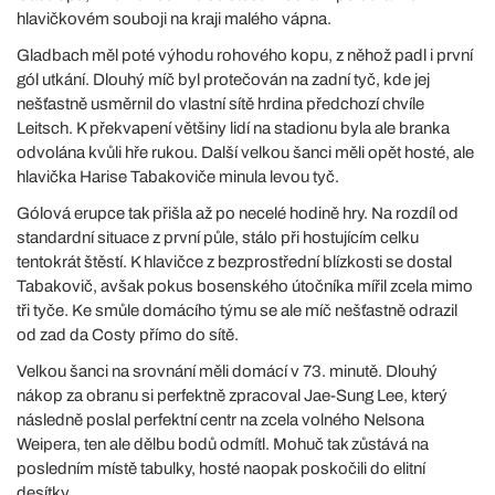
hlavičkovém souboji na kraji malého vápna.
Gladbach měl poté výhodu rohového kopu, z něhož padl i první
gól utkání. Dlouhý míč byl protečován na zadní tyč, kde jej
nešťastně usměrnil do vlastní sítě hrdina předchozí chvíle
Leitsch. K překvapení většiny lidí na stadionu byla ale branka
odvolána kvůli hře rukou. Další velkou šanci měli opět hosté, ale
hlavička Harise Tabakoviče minula levou tyč.
Gólová erupce tak přišla až po necelé hodině hry. Na rozdíl od
standardní situace z první půle, stálo při hostujícím celku
tentokrát štěstí. K hlavičce z bezprostřední blízkosti se dostal
Tabakovič, avšak pokus bosenského útočníka mířil zcela mimo
tři tyče. Ke smůle domácího týmu se ale míč nešťastně odrazil
od zad da Costy přímo do sítě.
Velkou šanci na srovnání měli domácí v 73. minutě. Dlouhý
nákop za obranu si perfektně zpracoval Jae-Sung Lee, který
následně poslal perfektní centr na zcela volného Nelsona
Weipera, ten ale dělbu bodů odmítl. Mohuč tak zůstává na
posledním místě tabulky, hosté naopak poskočili do elitní
desítky.