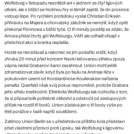
Wolfsburg v listopadu nezvítězil ani v jednom ze čtyř ligových
utkání, ale s blížící se hodinou hry si téměř zajistil, že do prosince
vstoupí lépe. Po rychlém protiútoku vyslal Christian Eriksen
přihrávku na Majera a chorvatský záložník se nemýlil, když opět
překonal Rönnowa u bližší tyče. O tři minuty později se zdálo, že
Amúra přidal čtvrtý gól Wolfsburgu, VAR ale odhalil ofsajd v
předchozí akci a branka neplatila.
Hosté se nevzdávali a nakonec se jim podařilo snížit, když
zhruba 20 minut před koncem Nsoki tečovanou střelou zpoza
vápna nedal Grabarovi šanci zasáhnout. Union mohl ještě
zdramatizovat závěr, když byla po faulu na Andreje Iliče v
pokutovém území od Konstantinose Koulierakise nařízena
penalta. Querfeld však svůj pokus neproměnil, protože Grabara
jeho střelu zneškodnil. Efektivita Wolfsburgu tak rozhodla o tom,
že si připsal tolik potřebné vítězství a odskočil od sestupových
příček na rozdíl tří bodů. Union zůstává jen o tři body výše po
třetí porážce v řadě napříč soutěžemi.
Zatímco Union Berlín se v předehrávce příštího kola představí
před vlastními příznivci proti Lipsku, tak Wolfsburg k ligovému