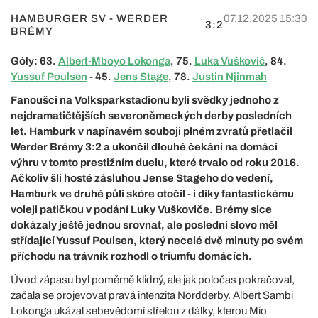
HAMBURGER SV - WERDER
07.12.2025 15:30
3:2
BRÉMY
Góly: 63.
Albert-Mboyo Lokonga
, 75.
Luka Vušković
, 84.
Yussuf Poulsen
- 45.
Jens Stage
, 78.
Justin Njinmah
Fanoušci na Volksparkstadionu byli svědky jednoho z
nejdramatičtějších severoněmeckých derby posledních
let. Hamburk v napínavém souboji plném zvratů přetlačil
Werder Brémy 3:2 a ukončil dlouhé čekání na domácí
výhru v tomto prestižním duelu, které trvalo od roku 2016.
Ačkoliv šli hosté zásluhou Jense Stageho do vedení,
Hamburk ve druhé půli skóre otočil - i díky fantastickému
voleji patičkou v podání Luky Vuškoviče. Brémy sice
dokázaly ještě jednou srovnat, ale poslední slovo měl
střídající Yussuf Poulsen, který necelé dvě minuty po svém
příchodu na trávník rozhodl o triumfu domácích.
Úvod zápasu byl poměrně klidný, ale jak poločas pokračoval,
začala se projevovat pravá intenzita Nordderby. Albert Sambi
Lokonga ukázal sebevědomí střelou z dálky, kterou Mio