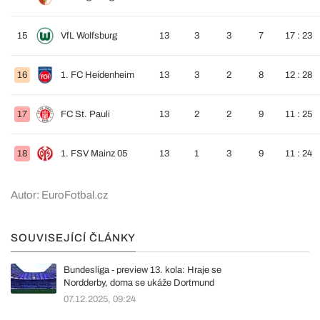
15
VfL Wolfsburg
13
3
3
7
17 : 23
16
1. FC Heidenheim
13
3
2
8
12 : 28
17
FC St. Pauli
13
2
2
9
11 : 25
18
1. FSV Mainz 05
13
1
3
9
11 : 24
Autor: EuroFotbal.cz
SOUVISEJÍCÍ ČLÁNKY
Bundesliga - preview 13. kola: Hraje se
Nordderby, doma se ukáže Dortmund
07.12.2025, 09:24