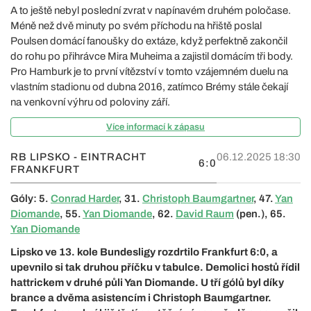
A to ještě nebyl poslední zvrat v napínavém druhém poločase.
Méně než dvě minuty po svém příchodu na hřiště poslal
Poulsen domácí fanoušky do extáze, když perfektně zakončil
do rohu po přihrávce Mira Muheima a zajistil domácím tři body.
Pro Hamburk je to první vítězství v tomto vzájemném duelu na
vlastním stadionu od dubna 2016, zatímco Brémy stále čekají
na venkovní výhru od poloviny září.
Více informací k zápasu
RB LIPSKO - EINTRACHT
06.12.2025 18:30
6:0
FRANKFURT
Góly: 5.
Conrad Harder
, 31.
Christoph Baumgartner
, 47.
Yan
Diomande
, 55.
Yan Diomande
, 62.
David Raum
(pen.), 65.
Yan Diomande
Lipsko ve 13. kole Bundesligy rozdrtilo Frankfurt 6:0, a
upevnilo si tak druhou příčku v tabulce. Demolici hostů řídil
hattrickem v druhé půli Yan Diomande. U tří gólů byl díky
brance a dvěma asistencím i Christoph Baumgartner.