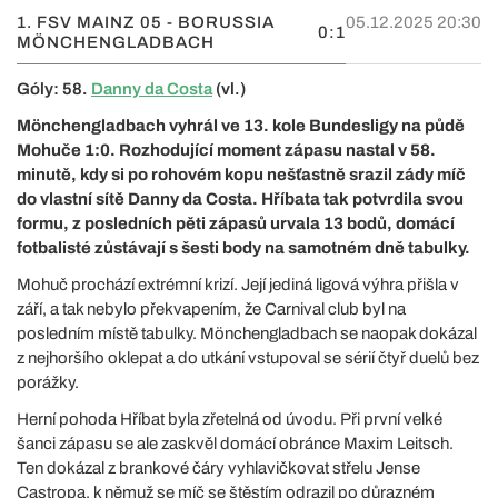
1. FSV MAINZ 05 - BORUSSIA
05.12.2025 20:30
0:1
MÖNCHENGLADBACH
Góly: 58.
Danny da Costa
(vl.)
Mönchengladbach vyhrál ve 13. kole Bundesligy na půdě
Mohuče 1:0. Rozhodující moment zápasu nastal v 58.
minutě, kdy si po rohovém kopu nešťastně srazil zády míč
do vlastní sítě Danny da Costa. Hříbata tak potvrdila svou
formu, z posledních pěti zápasů urvala 13 bodů, domácí
fotbalisté zůstávají s šesti body na samotném dně tabulky.
Mohuč prochází extrémní krizí. Její jediná ligová výhra přišla v
září, a tak nebylo překvapením, že Carnival club byl na
posledním místě tabulky. Mönchengladbach se naopak dokázal
z nejhoršího oklepat a do utkání vstupoval se sérií čtyř duelů bez
porážky.
Herní pohoda Hříbat byla zřetelná od úvodu. Při první velké
šanci zápasu se ale zaskvěl domácí obránce Maxim Leitsch.
Ten dokázal z brankové čáry vyhlavičkovat střelu Jense
Castropa, k němuž se míč se štěstím odrazil po důrazném