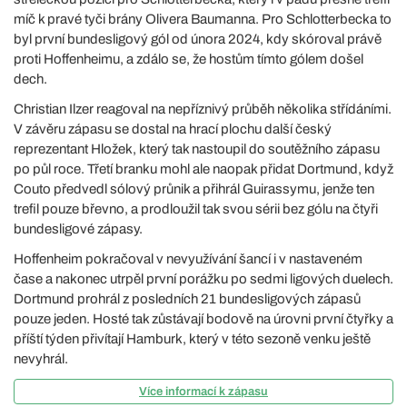
míč k pravé tyči brány Olivera Baumanna. Pro Schlotterbecka to
byl první bundesligový gól od února 2024, kdy skóroval právě
proti Hoffenheimu, a zdálo se, že hostům tímto gólem došel
dech.
Christian Ilzer reagoval na nepříznivý průběh několika střídáními.
V závěru zápasu se dostal na hrací plochu další český
reprezentant Hložek, který tak nastoupil do soutěžního zápasu
po půl roce. Třetí branku mohl ale naopak přidat Dortmund, když
Couto předvedl sólový průnik a přihrál Guirassymu, jenže ten
trefil pouze břevno, a prodloužil tak svou sérii bez gólu na čtyři
bundesligové zápasy.
Hoffenheim pokračoval v nevyužívání šancí i v nastaveném
čase a nakonec utrpěl první porážku po sedmi ligových duelech.
Dortmund prohrál z posledních 21 bundesligových zápasů
pouze jeden. Hosté tak zůstávají bodově na úrovni první čtyřky a
příští týden přivítají Hamburk, který v této sezoně venku ještě
nevyhrál.
Více informací k zápasu