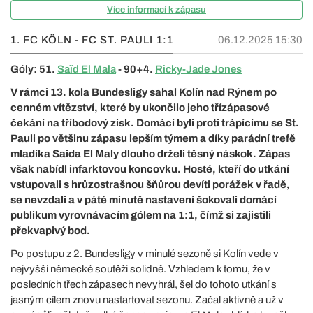
Více informací k zápasu
1. FC KÖLN - FC ST. PAULI
1:1
06.12.2025 15:30
Góly: 51.
Saïd El Mala
- 90+4.
Ricky-Jade Jones
V rámci 13. kola Bundesligy sahal Kolín nad Rýnem po
cenném vítězství, které by ukončilo jeho třízápasové
čekání na tříbodový zisk. Domácí byli proti trápícímu se St.
Pauli po většinu zápasu lepším týmem a díky parádní trefě
mladíka Saida El Maly dlouho drželi těsný náskok. Zápas
však nabídl infarktovou koncovku. Hosté, kteří do utkání
vstupovali s hrůzostrašnou šňůrou devíti porážek v řadě,
se nevzdali a v páté minutě nastavení šokovali domácí
publikum vyrovnávacím gólem na 1:1, čímž si zajistili
překvapivý bod.
Po postupu z 2. Bundesligy v minulé sezoně si Kolín vede v
nejvyšší německé soutěži solidně. Vzhledem k tomu, že v
posledních třech zápasech nevyhrál, šel do tohoto utkání s
jasným cílem znovu nastartovat sezonu. Začal aktivně a už v