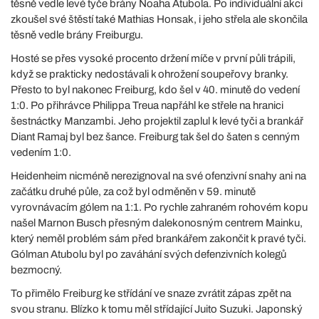
těsně vedle levé tyče brány Noaha Atubola. Po individuální akci
zkoušel své štěstí také Mathias Honsak, i jeho střela ale skončila
těsně vedle brány Freiburgu.
Hosté se přes vysoké procento držení míče v první půli trápili,
když se prakticky nedostávali k ohrožení soupeřovy branky.
Přesto to byl nakonec Freiburg, kdo šel v 40. minutě do vedení
1:0. Po přihrávce Philippa Treua napřáhl ke střele na hranici
šestnáctky Manzambi. Jeho projektil zaplul k levé tyči a brankář
Diant Ramaj byl bez šance. Freiburg tak šel do šaten s cenným
vedením 1:0.
Heidenheim nicméně nerezignoval na své ofenzivní snahy ani na
začátku druhé půle, za což byl odměněn v 59. minutě
vyrovnávacím gólem na 1:1. Po rychle zahraném rohovém kopu
našel Marnon Busch přesným dalekonosným centrem Mainku,
který neměl problém sám před brankářem zakončit k pravé tyči.
Gólman Atubolu byl po zaváhání svých defenzivních kolegů
bezmocný.
To přimělo Freiburg ke střídání ve snaze zvrátit zápas zpět na
svou stranu. Blízko k tomu měl střídající Juito Suzuki. Japonský