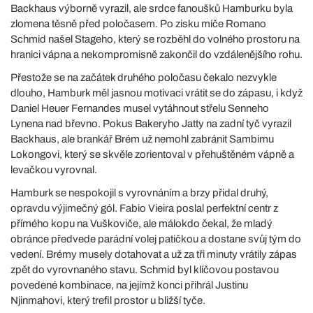
Backhaus výborně vyrazil, ale srdce fanoušků Hamburku byla
zlomena těsně před poločasem. Po zisku míče Romano
Schmid našel Stageho, který se rozběhl do volného prostoru na
hranici vápna a nekompromisně zakončil do vzdálenějšího rohu.
Přestože se na začátek druhého poločasu čekalo nezvykle
dlouho, Hamburk měl jasnou motivaci vrátit se do zápasu, i když
Daniel Heuer Fernandes musel vytáhnout střelu Senneho
Lynena nad břevno. Pokus Bakeryho Jatty na zadní tyč vyrazil
Backhaus, ale brankář Brém už nemohl zabránit Sambimu
Lokongovi, který se skvěle zorientoval v přehuštěném vápně a
levačkou vyrovnal.
Hamburk se nespokojil s vyrovnáním a brzy přidal druhý,
opravdu výjimečný gól. Fabio Vieira poslal perfektní centr z
přímého kopu na Vuškoviče, ale málokdo čekal, že mladý
obránce předvede parádní volej patičkou a dostane svůj tým do
vedení. Brémy musely dotahovat a už za tři minuty vrátily zápas
zpět do vyrovnaného stavu. Schmid byl klíčovou postavou
povedené kombinace, na jejímž konci přihrál Justinu
Njinmahovi, který trefil prostor u bližší tyče.