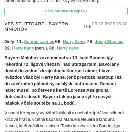
střetnutí nastoupí až za 14 dní, kdy vyzve Freiburg.
Více informací k zápasu
VFB STUTTGART - BAYERN
06.12.2025 15:30
0:5
MNICHOV
Góly: 11.
Konrad Laimer
, 66.
Harry Kane
, 78.
Josip Stanišić
,
82.
Harry Kane
(pen.), 88.
Harry Kane
Bayern Mnichov zaznamenal ve 13. kole Bundesligy
rekordní 72. ligové vítězství nad Stuttgartem. Bavořany
dostal do vedení zkraje duelu Konrad Laimer, hlavní
hvězdou však byl Harry Kane, jenž přestože nastoupil až
do závěrečné půlhodiny se blýskl hattrickem. Domácí
navíc museli po červené kartě Lorenza Assignona
dohrávat v deseti. Bayern tak po jasné výhře navýšil
náskok v čele soutěže na 11 bodů.
Vincent Kompany využil příležitosti a nechal odpočívat některé
klíčové hráče, včetně kapitána Manuela Neuera a tahouna
Kanea, kteří začali na lavičce. Tento tah však lídra Bundesligy