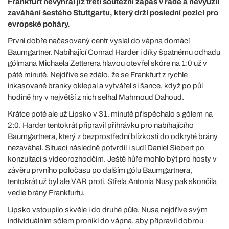
Frankfurt nevyhrál již třetí soutěžní zápas v řadě a nevyužil
zaváhání šestého Stuttgartu, který drží poslední pozici pro
evropské poháry.
První dobře načasovaný centr vyslal do vápna domácí
Baumgartner. Nabíhající Conrad Harder i díky špatnému odhadu
gólmana Michaela Zetterera hlavou otevřel skóre na 1:0 už v
páté minutě. Nejdříve se zdálo, že se Frankfurt z rychle
inkasované branky oklepal a vytvářel si šance, když po půl
hodině hry v největší z nich selhal Mahmoud Dahoud.
Krátce poté ale už Lipsko v 31. minutě přispěchalo s gólem na
2:0. Harder tentokrát připravil přihrávku pro nabíhajícího
Baumgartnera, který z bezprostřední blízkosti do odkryté brány
nezaváhal. Situaci následně potvrdil i sudí Daniel Siebert po
konzultaci s videorozhodčím. Ještě hůře mohlo být pro hosty v
závěru prvního poločasu po dalším gólu Baumgartnera,
tentokrát už byl ale VAR proti. Střela Antonia Nusy pak skončila
vedle brány Frankfurtu.
Lipsko vstoupilo skvěle i do druhé půle. Nusa nejdříve svým
individuálním sólem pronikl do vápna, aby připravil dobrou