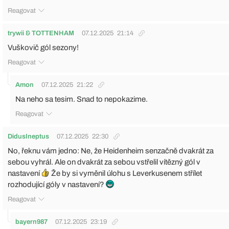
Reagovat
trywii & TOTTENHAM
07.12.2025
21:14
Vuškovič gól sezony!
Reagovat
Amon
07.12.2025
21:22
Na neho sa tesim. Snad to nepokazime.
Reagovat
DidusIneptus
07.12.2025
22:30
No, řeknu vám jedno: Ne, že Heidenheim senzačně dvakrát za
sebou vyhrál. Ale on dvakrát za sebou vstřelil vítězný gól v
nastavení
Že by si vyměnil úlohu s Leverkusenem střílet
rozhodující góly v nastavení?
Reagovat
bayern987
07.12.2025
23:19