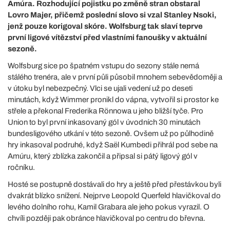
Amúra. Rozhodující pojistku po změně stran obstaral
Lovro Majer, přičemž poslední slovo si vzal Stanley Nsoki,
jenž pouze korigoval skóre. Wolfsburg tak slaví teprve
první ligové vítězství před vlastními fanoušky v aktuální
sezoně.
Wolfsburg sice po špatném vstupu do sezony stále nemá
stálého trenéra, ale v první půli působil mnohem sebevědoměji a
v útoku byl nebezpečný. Vlci se ujali vedení už po deseti
minutách, když Wimmer pronikl do vápna, vytvořil si prostor ke
střele a překonal Frederika Rönnowa u jeho bližší tyče. Pro
Union to byl první inkasovaný gól v úvodních 30 minutách
bundesligového utkání v této sezoně. Ovšem už po půlhodině
hry inkasoval podruhé, když Saël Kumbedi přihrál pod sebe na
Amúru, který zblízka zakončil a připsal si pátý ligový gól v
ročníku.
Hosté se postupně dostávali do hry a ještě před přestávkou byli
dvakrát blízko snížení. Nejprve Leopold Querfeld hlavičkoval do
levého dolního rohu, Kamil Grabara ale jeho pokus vyrazil. O
chvíli později pak obránce hlavičkoval po centru do břevna.