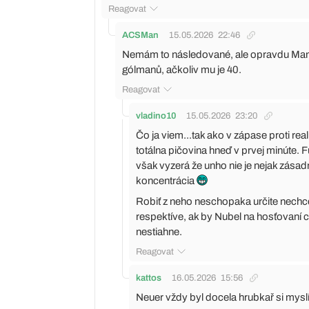
Reagovat
ACSMan
15.05.2026
22:46
Nemám to následované, ale opravdu Manue
gólmanů, ačkoliv mu je 40.
Reagovat
vladino10
15.05.2026
23:20
Čo ja viem...tak ako v zápase proti re
totálna pičovina hneď v prvej minúte. F
však vyzerá že unho nie je nejak zása
koncentrácia
Robiť z neho neschopaka určite nechcem
respektíve, ak by Nubel na hosťovaní c
nestiahne.
Reagovat
kattos
16.05.2026
15:56
Neuer vždy byl docela hrubkař si mys