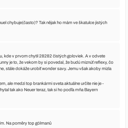
l chybuje(často)? Tak nějak ho mám ve škatulce jistých
alu, kde v prvom chytil 28282 čistých goloviek. A v odvete
unny je to, že vekom by si povedal, že budú miznúť reflexy, čo
dne, stále dokáže urobiť wonder savy. Jemu však akoby mizla
, ale medzi top brankármi sveta aktuálne určite nie je -
hytal tak ako Neuer teraz, tak si ho podľa mňa Bayern
lím. Na poměry top gólmanů