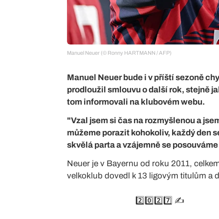
Manuel Neuer (© Ronny HARTMANN / AFP)
Manuel Neuer bude i v příští sezoně chy
prodloužil smlouvu o další rok, stejně 
tom informovali na klubovém webu.
"Vzal jsem si čas na rozmyšlenou a jse
můžeme porazit kohokoliv, každý den se
skvělá parta a vzájemně se posouváme
Neuer je v Bayernu od roku 2011, celke
velkoklub dovedl k 13 ligovým titulům a 
2️⃣0️⃣2️⃣7️⃣ ✍️