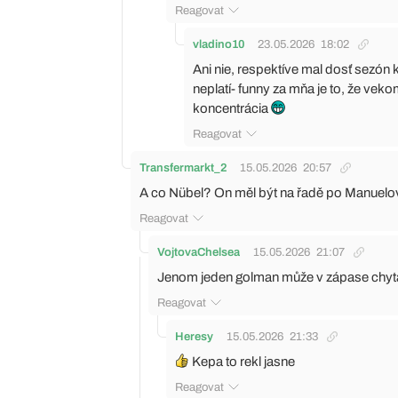
Reagovat
vladino10
23.05.2026
18:02
Ani nie, respektíve mal dosť sezón 
neplatí- funny za mňa je to, že veko
koncentrácia
Reagovat
Transfermarkt_2
15.05.2026
20:57
A co Nübel? On měl být na řadě po Manuelo
Reagovat
VojtovaChelsea
15.05.2026
21:07
Jenom jeden golman může v zápase chyt
Reagovat
Heresy
15.05.2026
21:33
Kepa to rekl jasne
Reagovat