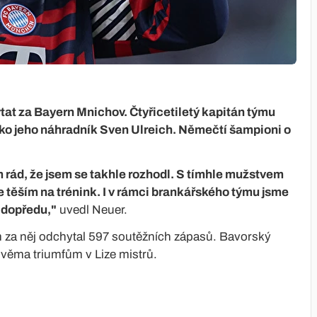
tat za Bayern Mnichov. Čtyřicetiletý kapitán týmu
jako jeho náhradník Sven Ulreich. Němečtí šampioni o
m rád, že jsem se takhle rozhodl. S tímhle mužstvem
 těším na trénink. I v rámci brankářského týmu jsme
 dopředu,"
uvedl Neuer.
m za něj odchytal 597 soutěžních zápasů. Bavorský
dvěma triumfům v Lize mistrů.