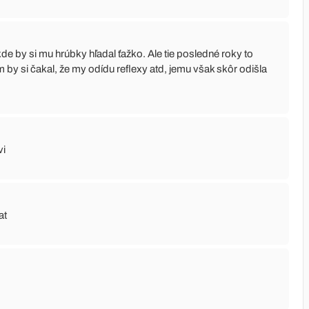
kde by si mu hrúbky hľadal ťažko. Ale tie posledné roky to
m by si čakal, že my odídu reflexy atd, jemu však skôr odišla
vi
at