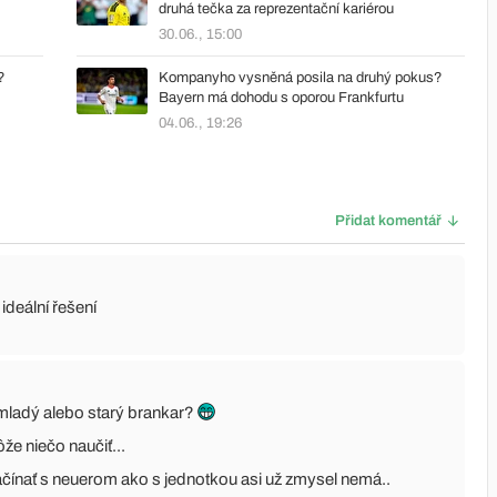
druhá tečka za reprezentační kariérou
30.06., 15:00
?
Kompanyho vysněná posila na druhý pokus?
Bayern má dohodu s oporou Frankfurtu
04.06., 19:26
Přidat komentář
ideální řešení
 mladý alebo starý brankar?
že niečo naučiť...
začínať s neuerom ako s jednotkou asi už zmysel nemá..