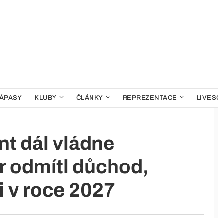
ÁPASY
KLUBY
ČLÁNKY
REPREZENTACE
LIVES
nt dál vládne
 odmítl důchod,
i v roce 2027