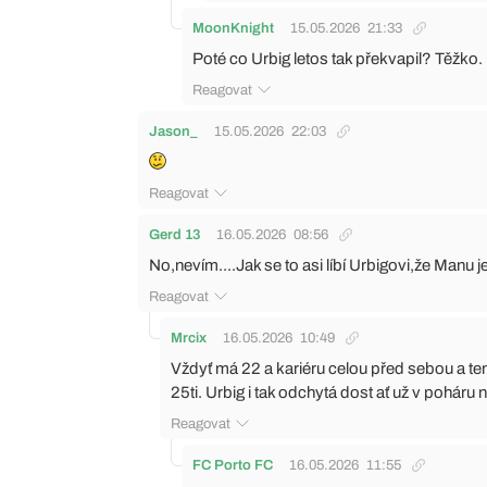
MoonKnight
15.05.2026
21:33
Poté co Urbig letos tak překvapil? Těžko.
Reagovat
Jason_
15.05.2026
22:03
Reagovat
Gerd 13
16.05.2026
08:56
No,nevím....Jak se to asi líbí Urbigovi,že Manu 
Reagovat
Mrcix
16.05.2026
10:49
Vždyť má 22 a kariéru celou před sebou a ten
25ti. Urbig i tak odchytá dost ať už v poháru
Reagovat
FC Porto FC
16.05.2026
11:55