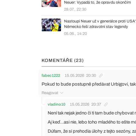
Neuer: Vypadá to, že opravdu skončím
28.07., 22:30
Nastoupí Neuer už v generálce proti USA
Německo řeší zdravotní stav legendy
05.06., 14:20
KOMENTÁŘE (23)
fabec1222
15.05.2026
20:30
Pokud to bude postupně předávat Urbigovi, tak 
Reagovat
vladino10
15.05.2026
20:37
Není tak nejak jedno či ti tam bude chybovat
Aj keď...asi nie, lebo toho mladého to ešte mô
Dúfam, že si prehodia úlohy z tejto sezóny, 