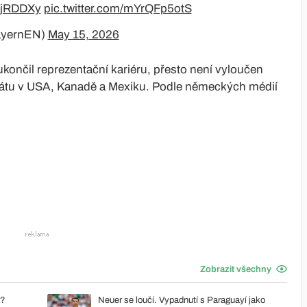
uzjRDDXy
pic.twitter.com/mYrQFp5otS
ayernEN)
May 15, 2026
ukončil reprezentační kariéru, přesto není vyloučen
nátu v USA, Kanadě a Mexiku. Podle německých médií
Zobrazit všechny
u?
Neuer se loučí. Vypadnutí s Paraguayí jako