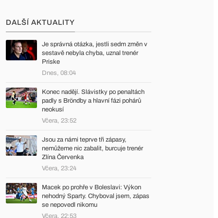
DALŠÍ AKTUALITY
Je správná otázka, jestli sedm změn v
sestavě nebyla chyba, uznal trenér
Priske
Dnes, 08:04
Konec nadějí. Slávistky po penaltách
padly s Bröndby a hlavní fázi pohárů
neokusí
Včera, 23:52
Jsou za námi teprve tři zápasy,
nemůžeme nic zabalit, burcuje trenér
Zlína Červenka
Včera, 23:24
Macek po prohře v Boleslavi: Výkon
nehodný Sparty. Chyboval jsem, zápas
se nepovedl nikomu
Včera, 22:53