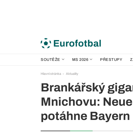
SOUTĚŽE
MS 2026
PŘESTUPY
Z
Hlavní stránka
Aktuality
Brankářský giga
Mnichovu: Neuer
potáhne Bayern 