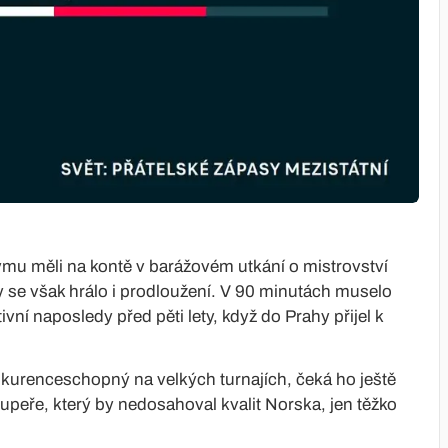
ýmu měli na kontě v barážovém utkání o mistrovství
y se však hrálo i prodloužení. V 90 minutách muselo
ní naposledy před pěti lety, když do Prahy přijel k
nkurenceschopný na velkých turnajích, čeká ho ještě
upeře, který by nedosahoval kvalit Norska, jen těžko