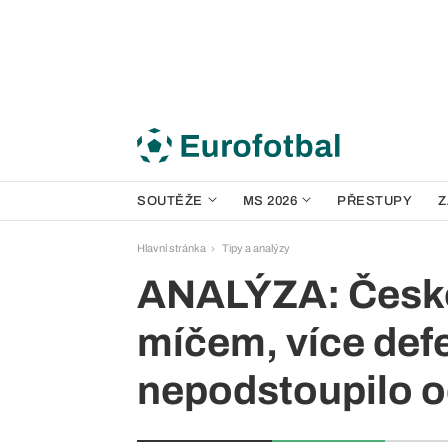
SOUTĚŽE
MS 2026
PŘESTUPY
Z
Hlavní stránka
Tipy a analýzy
ANALÝZA: Česko 
míčem, více def
nepodstoupilo od