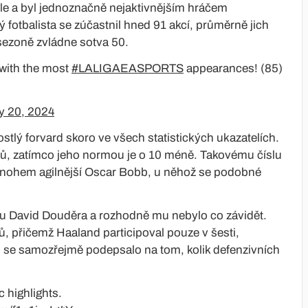
ídle a byl jednoznačně nejaktivnějším hráčem
fotbalista se zúčastnil hned 91 akcí, průměrně jich
sezoně zvládne sotva 50.
 with the most
#LALIGAEASPORTS
appearances! (85)
y 20, 2024
stlý forvard skoro ve všech statistických ukazatelích.
nků, zatímco jeho normou je o 10 méně. Takovému číslu
 mnohem agilnější Oscar Bobb, u něhož se podobné
ktu David Douděra a rozhodně mu nebylo co závidět.
, přičemž Haaland participoval pouze v šesti,
 se samozřejmě podepsalo na tom, kolik defenzivních
c highlights.