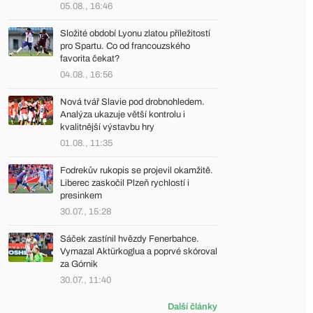
05.08., 16:46
Složité období Lyonu zlatou příležitostí
pro Spartu. Co od francouzského
favorita čekat?
04.08., 16:56
Nová tvář Slavie pod drobnohledem.
Analýza ukazuje větší kontrolu i
kvalitnější výstavbu hry
01.08., 11:35
Fodrekův rukopis se projevil okamžitě.
Liberec zaskočil Plzeň rychlostí i
presinkem
30.07., 15:28
Sáček zastínil hvězdy Fenerbahce.
Vymazal Aktürkoglua a poprvé skóroval
za Górnik
30.07., 11:40
Další články