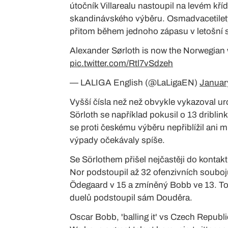
útočník Villarealu nastoupil na levém kř
skandinávského výběru. Osmadvacetiletý 
přitom během jednoho zápasu v letošní 
Alexander Sørloth is now the Norwegian
pic.twitter.com/Rtl7vSdzeh
— LALIGA English (@LaLigaEN)
Januar
Vyšší čísla než než obvykle vykazoval uro
Sörloth se například pokusil o 13 dribli
se proti českému výběru nepřiblížil ani
výpady očekávaly spíše.
Se Sörlothem přišel nejčastěji do konta
Nor podstoupil až 32 ofenzivních soubojů
Ödegaard v 15 a zmíněný Bobb ve 13. To
duelů podstoupil sám Douděra.
Oscar Bobb, 'balling it' vs Czech Republi