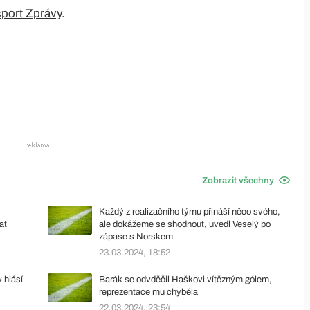
sport Zprávy
.
Zobrazit všechny
Každý z realizačního týmu přináší něco svého,
at
ale dokážeme se shodnout, uvedl Veselý po
zápase s Norskem
23.03.2024, 18:52
 hlásí
Barák se odvděčil Haškovi vítězným gólem,
reprezentace mu chyběla
22.03.2024, 23:54