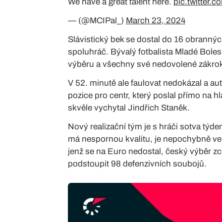
We have a great talent here.
pic.twitter.
— (@MCIPal_)
March 23, 2024
Slávistický bek se dostal do 16 obrannýc
spoluhráč. Bývalý fotbalista Mladé Boles
výběru a všechny své nedovolené zákrok
V 52. minutě ale faulovat nedokázal a au
pozice pro centr, který poslal přímo na 
skvěle vychytal Jindřich Staněk.
Nový realizační tým je s hráči sotva týde
má nespornou kvalitu, je nepochybně velm
jenž se na Euro nedostal, český výběr z
podstoupit 98 defenzivních soubojů.