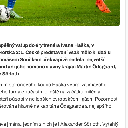
pěšný vstup do éry trenéra Ivana Haška, v
 Norska 2:1. České představení však mělo k ideálu
 Tomášem Součkem překvapivě nedělal největší
nd ani jeho neméně slavný krajan Martin Ödegaard,
r Sörloth.
ením staronového kouče Haška vybral zajímavého
ho turnaje zúčastnilo ještě na začátku milénia,
 kteří působí v nejlepších evropských ligách. Pozornost
rována hlavně na kapitána Ödegaarda a nejlepšího
vá jména, jedním z nich je i Alexander Sörloth. Vytáhlý