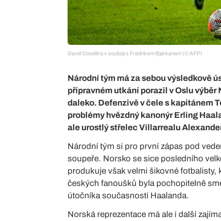
David Douděra v souboji s Fredrikem Bjørkanem (© AFP)
Národní tým má za sebou výsledkově ús
přípravném utkání porazil v Oslu výběr
daleko. Defenzivě v čele s kapitánem
problémy hvězdný kanonýr Erling Haala
ale urostlý střelec Villarrealu Alexande
Národní tým si pro první zápas pod ved
soupeře. Norsko se sice posledního velké
produkuje však velmi šikovné fotbalisty,
českých fanoušků byla pochopitelně smě
útočníka současnosti Haalanda.
Norská reprezentace má ale i další zajíma