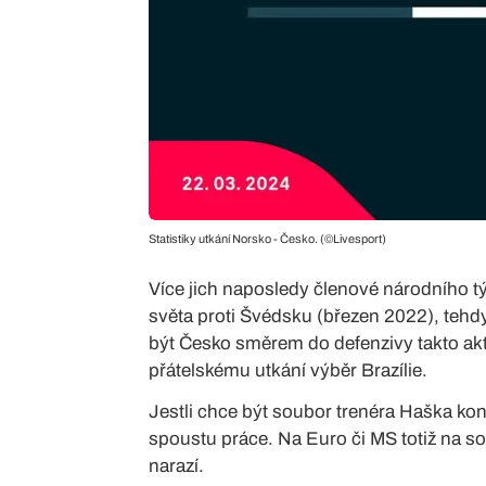
Statistiky utkání Norsko - Česko. (©Livesport)
Více jich naposledy členové národního t
světa proti Švédsku (březen 2022), tehd
být Česko směrem do defenzivy takto aktiv
přátelskému utkání výběr Brazílie.
Jestli chce být soubor trenéra Haška ko
spoustu práce. Na Euro či MS totiž na so
narazí.