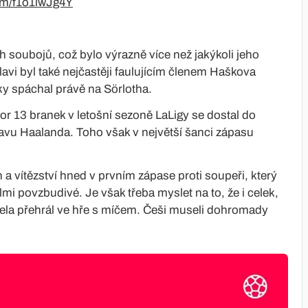
com/f1o1iwJg4Y
h soubojů, což bylo výrazně více než jakýkoli jeho
lavi byl také nejčastěji faulujícím členem Haškova
y spáchal právě na Sörlotha.
tor 13 branek v letošní sezoně LaLigy se dostal do
hlavu Haalanda. Toho však v největší šanci zápasu
n a vítězství hned v prvním zápase proti soupeři, který
i povzbudivé. Je však třeba myslet na to, že i celek,
cela přehrál ve hře s míčem. Češi museli dohromady