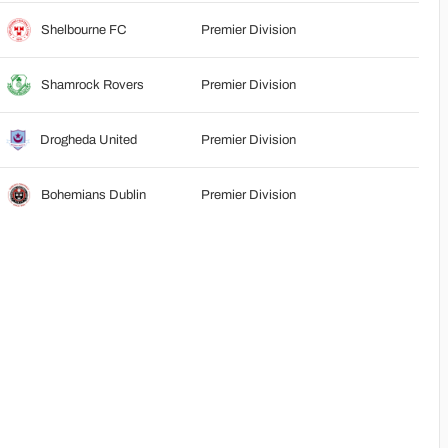
Shelbourne FC
Premier Division
Shamrock Rovers
Premier Division
Drogheda United
Premier Division
Bohemians Dublin
Premier Division