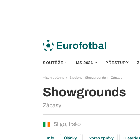
SOUTĚŽE
MS 2026
PŘESTUPY
Z
Hlavní stránka
Stadióny - Showgrounds
Zápasy
Showgrounds
Zápasy
Sligo, Irsko
Info
Články
Expres zprávy
Historie