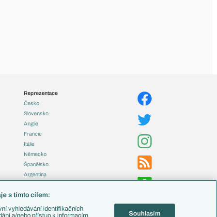
Reprezentace
Česko
Slovensko
Anglie
Francie
Itálie
Německo
Španělsko
Argentina
Brazílie
e s tímto cílem:
Přestupy
ní vyhledávání identifikačních
Souhlasím
Zápasy
ádání a/nebo přístup k informacím