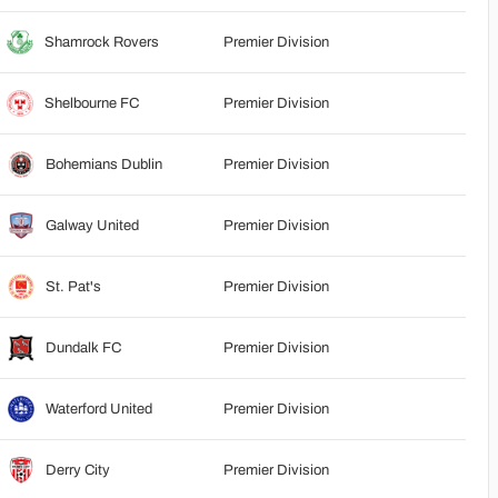
Shamrock Rovers
Premier Division
Shelbourne FC
Premier Division
Bohemians Dublin
Premier Division
Galway United
Premier Division
St. Pat's
Premier Division
Dundalk FC
Premier Division
Waterford United
Premier Division
Derry City
Premier Division