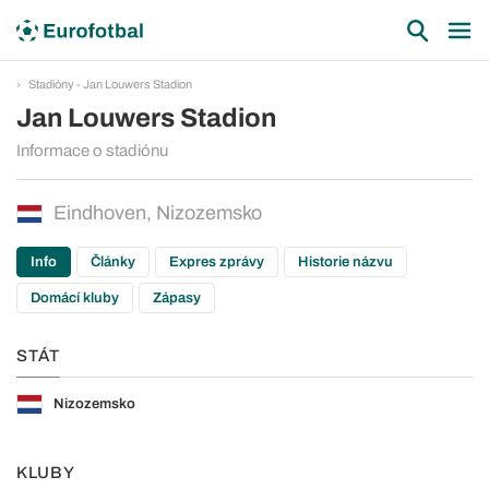
Stadióny - Jan Louwers Stadion
Jan Louwers Stadion
Informace o stadiónu
Eindhoven, Nizozemsko
Info
Články
Expres zprávy
Historie názvu
Domácí kluby
Zápasy
STÁT
Nizozemsko
KLUBY