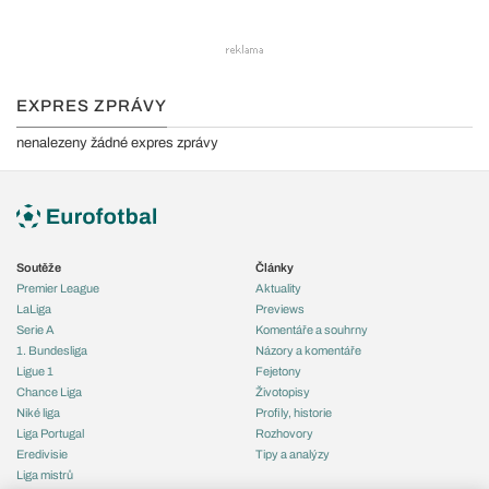
EXPRES ZPRÁVY
nenalezeny žádné expres zprávy
Soutěže
Články
Premier League
Aktuality
LaLiga
Previews
Serie A
Komentáře a souhrny
1. Bundesliga
Názory a komentáře
Ligue 1
Fejetony
Chance Liga
Životopisy
Niké liga
Profily, historie
Liga Portugal
Rozhovory
Eredivisie
Tipy a analýzy
Liga mistrů