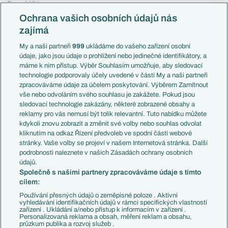
Evropská liga
Reprezentace
Konferenční liga
Česko
Ochrana vašich osobních údajů nás
Mistrovství světa
Slovensko
zajímá
Liga národů
Anglie
Francie
My a naši partneři
999
ukládáme do vašeho zařízení osobní
Témata
Itálie
údaje, jako jsou údaje o prohlížení nebo jedinečné identifikátory, a
Představení týmů MS
Německo
máme k nim přístup. Výběr Souhlasím umožňuje, aby sledovací
EuroSkauting
Španělsko
technologie podporovaly účely uvedené v části My a naši partneři
PL v kostce
Argentina
zpracováváme údaje za účelem poskytování. Výběrem Zamítnout
Evropské koeficienty
Brazílie
vše nebo odvoláním svého souhlasu je zakážete. Pokud jsou
Přestupy
sledovací technologie zakázány, některé zobrazené obsahy a
Přestupové spekulace
reklamy pro vás nemusí být tolik relevantní. Tuto nabídku můžete
Přestupy
Zranění
kdykoli znovu zobrazit a změnit své volby nebo souhlas odvolat
Zápasy
kliknutím na odkaz Řízení předvoleb ve spodní části webové
Livescore
stránky. Vaše volby se projeví v našem Internetová stránka. Další
Kluby
Tipovací soutěž
podrobnosti naleznete v našich Zásadách ochrany osobních
Arsenal FC
Fotbal TV
údajů.
Chelsea FC
Společně s našimi partnery zpracováváme údaje s tímto
Manchester United
cílem:
AC Milán
Juventus FC
Používání přesných údajů o zeměpisné poloze . Aktivní
Bayern Mnichov
vyhledávání identifikačních údajů v rámci specifických vlastností
zařízení . Ukládání a/nebo přístup k informacím v zařízení .
FC Barcelona
Personalizovaná reklama a obsah, měření reklam a obsahu,
Real Madrid
průzkum publika a rozvoj služeb .