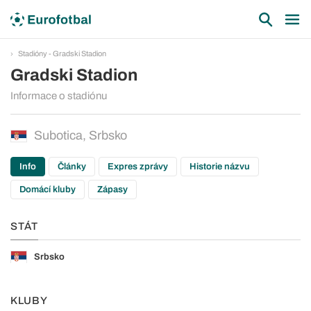
Stadióny - Gradski Stadion
Gradski Stadion
Informace o stadiónu
Subotica, Srbsko
Info
Články
Expres zprávy
Historie názvu
Domácí kluby
Zápasy
STÁT
Srbsko
KLUBY