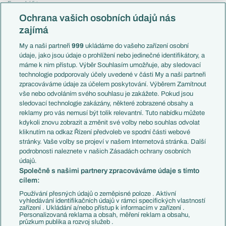
Evropská liga
Reprezentace
Konferenční liga
Česko
Ochrana vašich osobních údajů nás
Mistrovství světa
Slovensko
zajímá
Liga národů
Anglie
Francie
My a naši partneři
999
ukládáme do vašeho zařízení osobní
Témata
Itálie
údaje, jako jsou údaje o prohlížení nebo jedinečné identifikátory, a
Představení týmů MS
Německo
máme k nim přístup. Výběr Souhlasím umožňuje, aby sledovací
EuroSkauting
Španělsko
technologie podporovaly účely uvedené v části My a naši partneři
PL v kostce
Argentina
zpracováváme údaje za účelem poskytování. Výběrem Zamítnout
Evropské koeficienty
Brazílie
vše nebo odvoláním svého souhlasu je zakážete. Pokud jsou
Přestupy
sledovací technologie zakázány, některé zobrazené obsahy a
Přestupové spekulace
reklamy pro vás nemusí být tolik relevantní. Tuto nabídku můžete
Přestupy
Zranění
kdykoli znovu zobrazit a změnit své volby nebo souhlas odvolat
Zápasy
kliknutím na odkaz Řízení předvoleb ve spodní části webové
Livescore
stránky. Vaše volby se projeví v našem Internetová stránka. Další
Kluby
Tipovací soutěž
podrobnosti naleznete v našich Zásadách ochrany osobních
Arsenal FC
Fotbal TV
údajů.
Chelsea FC
Společně s našimi partnery zpracováváme údaje s tímto
Manchester United
cílem:
AC Milán
Juventus FC
Používání přesných údajů o zeměpisné poloze . Aktivní
Bayern Mnichov
vyhledávání identifikačních údajů v rámci specifických vlastností
zařízení . Ukládání a/nebo přístup k informacím v zařízení .
FC Barcelona
Personalizovaná reklama a obsah, měření reklam a obsahu,
Real Madrid
průzkum publika a rozvoj služeb .