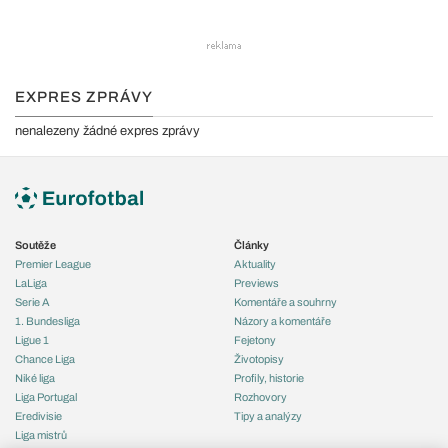
EXPRES ZPRÁVY
nenalezeny žádné expres zprávy
Soutěže
Články
Premier League
Aktuality
LaLiga
Previews
Serie A
Komentáře a souhrny
1. Bundesliga
Názory a komentáře
Ligue 1
Fejetony
Chance Liga
Životopisy
Niké liga
Profily, historie
Liga Portugal
Rozhovory
Eredivisie
Tipy a analýzy
Liga mistrů