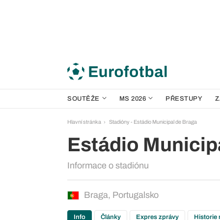
SOUTĚŽE
MS 2026
PŘESTUPY
Z
Hlavní stránka
Stadióny - Estádio Municipal de Braga
Estádio Municip
Informace o stadiónu
Braga, Portugalsko
Info
Články
Expres zprávy
Historie