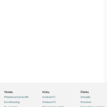
Témata
Kluby
Články
Představení týmů MS
Arsenal FC
Aktuality
EuroSkauting
Chelsea FC
Previews