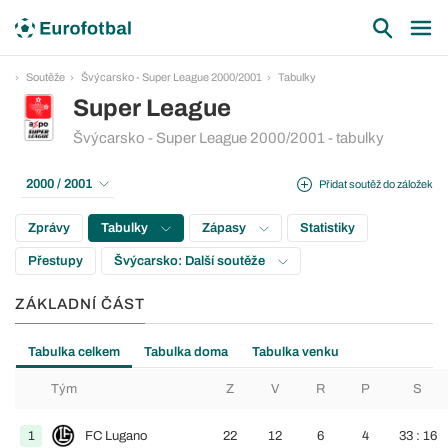
Soutěže
Švýcarsko - Super League 2000/2001
Tabulky
Super League
Švýcarsko - Super League 2000/2001 - tabulky
2000 / 2001
Přidat soutěž do záložek
Zprávy
Tabulky
Zápasy
Statistiky
Přestupy
Švýcarsko: Další soutěže
ZÁKLADNÍ ČÁST
Tabulka celkem
Tabulka doma
Tabulka venku
Tým
Z
V
R
P
S
1
FC Lugano
22
12
6
4
33 : 16