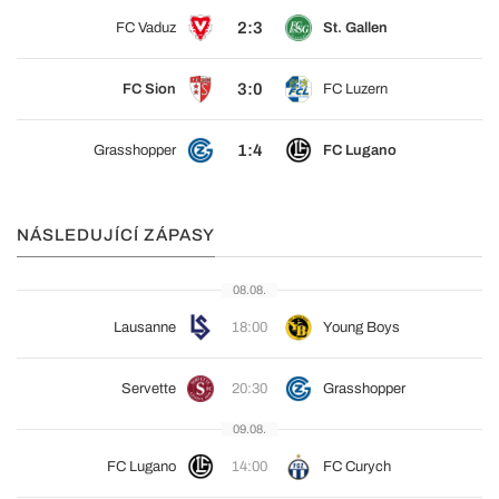
2:3
FC Vaduz
St. Gallen
3:0
FC Sion
FC Luzern
1:4
Grasshopper
FC Lugano
NÁSLEDUJÍCÍ ZÁPASY
08.08.
Lausanne
18:00
Young Boys
Servette
20:30
Grasshopper
09.08.
FC Lugano
14:00
FC Curych