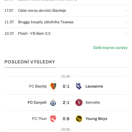
17.07.
Celar novou akvizicí Basileje
11.07.
Bruggy koupily záložníka Tsawaa
10.07.
Plzeň - YB Bern 3:5
Další expres zprávy
POSLEDNÍ VÝSLEDKY
01.08.
0:1
FC Basilej
Lausanne
2:1
FC Curych
Servette
0:6
FC Thun
Young Boys
02.08.