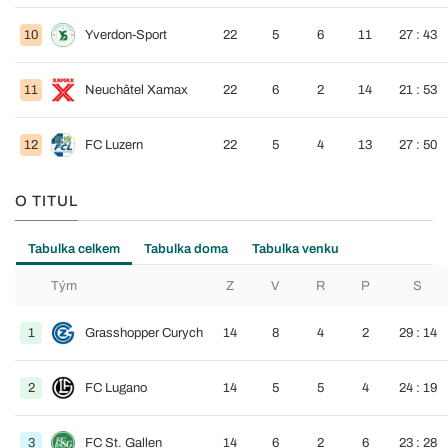
10
Yverdon-Sport
22
5
6
11
27 : 43
11
Neuchâtel Xamax
22
6
2
14
21 : 53
12
FC Luzern
22
5
4
13
27 : 50
O TITUL
Tabulka celkem
Tabulka doma
Tabulka venku
Tým
Z
V
R
P
S
1
Grasshopper Curych
14
8
4
2
29 : 14
2
FC Lugano
14
5
5
4
24 : 19
3
FC St. Gallen
14
6
2
6
23 : 28