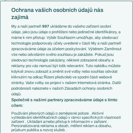
Evropská liga
Reprezentace
Konferenční liga
Česko
Ochrana vašich osobních údajů nás
Mistrovství světa
Slovensko
zajímá
Liga národů
Anglie
Francie
My a naši partneři
997
ukládáme do vašeho zařízení osobní
Témata
Itálie
údaje, jako jsou údaje o prohlížení nebo jedinečné identifikátory, a
Představení týmů MS
Německo
máme k nim přístup. Výběr Souhlasím umožňuje, aby sledovací
EuroSkauting
Španělsko
technologie podporovaly účely uvedené v části My a naši partneři
PL v kostce
Argentina
zpracováváme údaje za účelem poskytování. Výběrem Zamítnout
Evropské koeficienty
Brazílie
vše nebo odvoláním svého souhlasu je zakážete. Pokud jsou
Přestupy
sledovací technologie zakázány, některé zobrazené obsahy a
Přestupové spekulace
reklamy pro vás nemusí být tolik relevantní. Tuto nabídku můžete
Přestupy
Zranění
kdykoli znovu zobrazit a změnit své volby nebo souhlas odvolat
Zápasy
kliknutím na odkaz Řízení předvoleb ve spodní části webové
Livescore
stránky. Vaše volby se projeví v našem Internetová stránka. Další
Kluby
Tipovací soutěž
podrobnosti naleznete v našich Zásadách ochrany osobních
Arsenal FC
Fotbal TV
údajů.
Chelsea FC
Společně s našimi partnery zpracováváme údaje s tímto
Manchester United
cílem:
AC Milán
Juventus FC
Používání přesných údajů o zeměpisné poloze . Aktivní
Bayern Mnichov
vyhledávání identifikačních údajů v rámci specifických vlastností
zařízení . Ukládání a/nebo přístup k informacím v zařízení .
FC Barcelona
Personalizovaná reklama a obsah, měření reklam a obsahu,
Real Madrid
průzkum publika a rozvoj služeb .