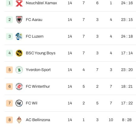
1
Neuchâtel Xamax
14
7
6
1
24 : 16
2
FC Aarau
14
7
3
4
23 : 15
3
FC Luzern
14
7
3
4
24 : 18
4
BSC Young Boys
14
7
3
4
17 : 14
5
Yverdon-Sport
14
4
7
3
23 : 20
6
FC Winterthur
14
5
2
7
18 : 21
7
FC Wil
14
2
5
7
17 : 22
8
AC Bellinzona
14
1
3
10
8 : 28