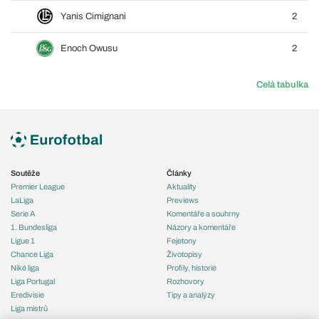
Yanis Cimignani
2
Enoch Owusu
2
Celá tabulka
Soutěže
Články
Premier League
Aktuality
LaLiga
Previews
Serie A
Komentáře a souhrny
1. Bundesliga
Názory a komentáře
Ligue 1
Fejetony
Chance Liga
Životopisy
Niké liga
Profily, historie
Liga Portugal
Rozhovory
Eredivisie
Tipy a analýzy
Liga mistrů