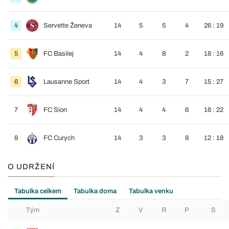
4
Servette Ženeva
14
5
5
4
26 : 19
5
FC Basilej
14
4
8
2
18 : 16
6
Lausanne Sport
14
4
3
7
15 : 27
7
FC Sion
14
4
4
6
16 : 22
8
FC Curych
14
3
3
8
12 : 18
O UDRŽENÍ
Tabulka celkem
Tabulka doma
Tabulka venku
Tým
Z
V
R
P
S