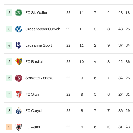
2
FC St. Gallen
22
11
7
4
43 : 18
3
Grasshopper Curych
22
11
3
8
46 : 25
4
Lausanne Sport
22
11
2
9
37 : 34
5
FC Basilej
22
10
4
8
42 : 36
6
Servette Ženeva
22
9
6
7
34 : 26
7
FC Sion
22
9
5
8
27 : 31
8
FC Curych
22
8
7
7
36 : 29
9
FC Aarau
22
6
6
10
31 : 43