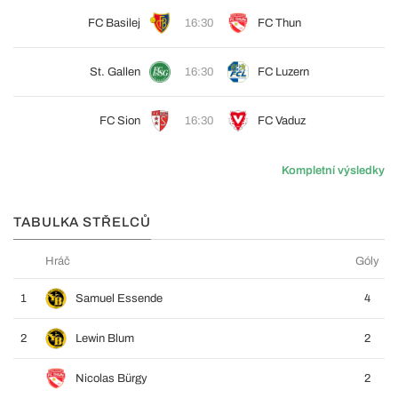
FC Basilej
16:30
FC Thun
St. Gallen
16:30
FC Luzern
FC Sion
16:30
FC Vaduz
Kompletní výsledky
TABULKA STŘELCŮ
Hráč
Góly
1
Samuel Essende
4
2
Lewin Blum
2
Nicolas Bürgy
2