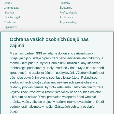
Ligue 1
Fejetony
Chance Liga
Životopisy
Niké liga
Profily, historie
Liga Portugal
Rozhovory
Eredivisie
Tipy a analýzy
Liga mistrů
Evropská liga
Reprezentace
Konferenční liga
Česko
Ochrana vašich osobních údajů nás
Mistrovství světa
Slovensko
zajímá
Liga národů
Anglie
Francie
My a naši partneři
999
ukládáme do vašeho zařízení osobní
Témata
Itálie
údaje, jako jsou údaje o prohlížení nebo jedinečné identifikátory, a
Představení týmů MS
Německo
máme k nim přístup. Výběr Souhlasím umožňuje, aby sledovací
EuroSkauting
Španělsko
technologie podporovaly účely uvedené v části My a naši partneři
PL v kostce
Argentina
zpracováváme údaje za účelem poskytování. Výběrem Zamítnout
Evropské koeficienty
Brazílie
vše nebo odvoláním svého souhlasu je zakážete. Pokud jsou
Přestupy
sledovací technologie zakázány, některé zobrazené obsahy a
Přestupové spekulace
reklamy pro vás nemusí být tolik relevantní. Tuto nabídku můžete
Přestupy
Zranění
kdykoli znovu zobrazit a změnit své volby nebo souhlas odvolat
Zápasy
kliknutím na odkaz Řízení předvoleb ve spodní části webové
Livescore
stránky. Vaše volby se projeví v našem Internetová stránka. Další
Kluby
Tipovací soutěž
podrobnosti naleznete v našich Zásadách ochrany osobních
Arsenal FC
Fotbal TV
údajů.
Chelsea FC