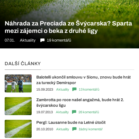
Náhrada za Preciada ze Švýcarska? Sparta
mezi zájemci o beka z druhé ligy
07.01.
Aktuality
19 komentářů
DALŠÍ ČLÁNKY
Balotelli ukončil smlouvu v Sionu, znovu bude hrát
za turecký Demirspor
15.09.2023
Aktuality
13 komentářů
Zambrotta po roce našel angažmá, bude hrát 2.
švýcarskou ligu
19.07.2013
Aktuality
26 komentářů
Pergl: Lausanne bude na Letné útočit
20.10.2010
Aktuality
žádný komentář