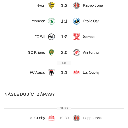
1:2
Nyon
Rapp.-Jona
1:1
Yverdon
Étoile Car.
1:2
FC Wil
Xamax
2:0
SC Kriens
Winterthur
01.08.
1:1
FC Aarau
La. Ouchy
NÁSLEDUJÍCÍ ZÁPASY
DNES
La. Ouchy
19:30
Rapp.-Jona