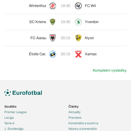
Winterthur
19:30
FC Wil
SC Kriens
19:30
Yverdon
FC Aarau
20:15
Nyon
Étoile Car.
20:15
Xamax
Kompletní výsledky
Soutěže
Články
Premier League
Aktuality
LaLiga
Previews
Serie A
Komentáře a souhrny
1. Bundesliga
Názory a komentáře