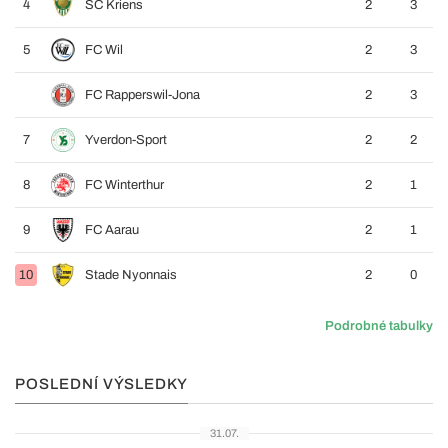
4
SC Kriens
2
3
5
FC Wil
2
3
FC Rapperswil-Jona
2
3
7
Yverdon-Sport
2
2
8
FC Winterthur
2
1
9
FC Aarau
2
1
10
Stade Nyonnais
2
0
Podrobné tabulky
POSLEDNÍ VÝSLEDKY
31.07.