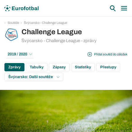
Soutěže
Švýcarsko - Challenge League
Challenge League
Švýcarsko - Challenge League - zprávy
2019 / 2020
Přidat soutěž do záložek
Zprávy
Tabulky
Zápasy
Statistiky
Přestupy
Švýcarsko: Další soutěže