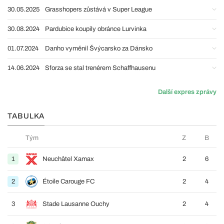
30.05.2025
Grasshopers zůstává v Super League
30.08.2024
Pardubice koupily obránce Lurvinka
01.07.2024
Danho vyměnil Švýcarsko za Dánsko
14.06.2024
Sforza se stal trenérem Schaffhausenu
Další expres zprávy
TABULKA
Tým
Z
B
1
Neuchâtel Xamax
2
6
2
Étoile Carouge FC
2
4
3
Stade Lausanne Ouchy
2
4