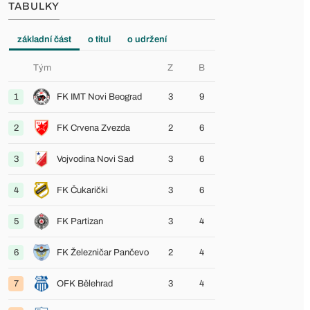
TABULKY
základní část
o titul
o udržení
Tým
Z
B
1
FK IMT Novi Beograd
3
9
2
FK Crvena Zvezda
2
6
3
Vojvodina Novi Sad
3
6
4
FK Čukarički
3
6
5
FK Partizan
3
4
6
FK Železničar Pančevo
2
4
7
OFK Bělehrad
3
4