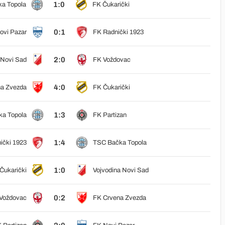
1:0
a Topola
FK Čukarički
0:1
ovi Pazar
FK Radnički 1923
2:0
 Novi Sad
FK Voždovac
4:0
a Zvezda
FK Čukarički
1:3
a Topola
FK Partizan
1:4
ički 1923
TSC Bačka Topola
1:0
Čukarički
Vojvodina Novi Sad
0:2
Voždovac
FK Crvena Zvezda