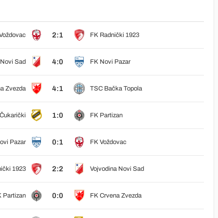
2:1
Voždovac
FK Radnički 1923
4:0
 Novi Sad
FK Novi Pazar
4:1
a Zvezda
TSC Bačka Topola
1:0
Čukarički
FK Partizan
0:1
ovi Pazar
FK Voždovac
2:2
ički 1923
Vojvodina Novi Sad
0:0
 Partizan
FK Crvena Zvezda