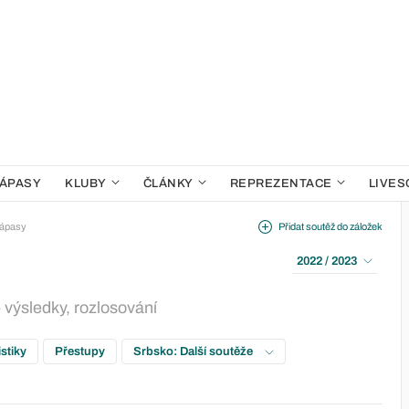
ÁPASY
KLUBY
ČLÁNKY
REPREZENTACE
LIVES
ápasy
Přidat soutěž do záložek
2022 / 2023
 výsledky, rozlosování
istiky
Přestupy
Srbsko: Další soutěže