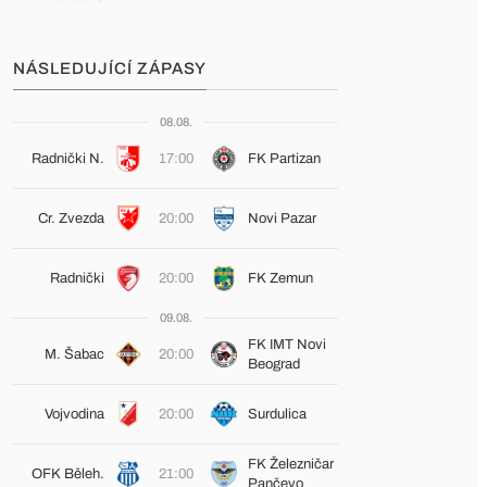
NÁSLEDUJÍCÍ ZÁPASY
08.08.
Radnički N.
17:00
FK Partizan
Cr. Zvezda
20:00
Novi Pazar
Radnički
20:00
FK Zemun
09.08.
FK IMT Novi
M. Šabac
20:00
Beograd
Vojvodina
20:00
Surdulica
FK Železničar
OFK Běleh.
21:00
Pančevo