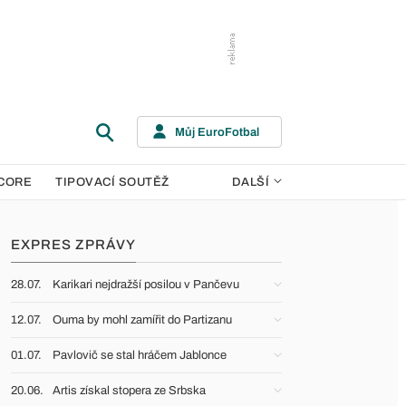
Můj EuroFotbal
CORE
TIPOVACÍ SOUTĚŽ
DALŠÍ
EXPRES ZPRÁVY
28.07.
Karikari nejdražší posilou v Pančevu
12.07.
Ouma by mohl zamířit do Partizanu
01.07.
Pavlovič se stal hráčem Jablonce
20.06.
Artis získal stopera ze Srbska