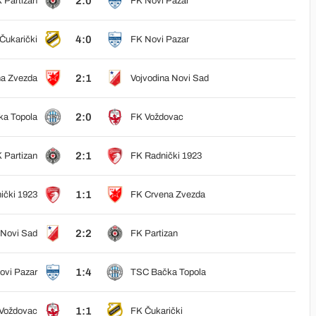
2:0
 Partizan
FK Novi Pazar
4:0
Čukarički
FK Novi Pazar
2:1
a Zvezda
Vojvodina Novi Sad
2:0
a Topola
FK Voždovac
2:1
 Partizan
FK Radnički 1923
1:1
ički 1923
FK Crvena Zvezda
2:2
 Novi Sad
FK Partizan
1:4
ovi Pazar
TSC Bačka Topola
1:1
Voždovac
FK Čukarički