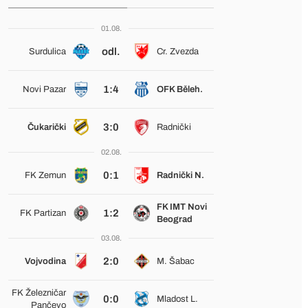
01.08.
odl.
Surdulica
Cr. Zvezda
1:4
Novi Pazar
OFK Běleh.
3:0
Čukarički
Radnički
02.08.
0:1
FK Zemun
Radnički N.
FK IMT Novi
1:2
FK Partizan
Beograd
03.08.
2:0
Vojvodina
M. Šabac
FK Železničar
0:0
Mladost L.
Pančevo