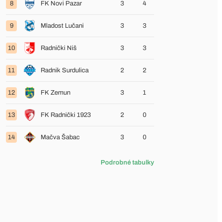
8
FK Novi Pazar
3
4
9
Mladost Lučani
3
3
10
Radnički Niš
3
3
11
Radnik Surdulica
2
2
12
FK Zemun
3
1
13
FK Radnički 1923
2
0
14
Mačva Šabac
3
0
Podrobné tabulky