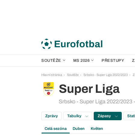
SOUTĚŽE
MS 2026
PŘESTUPY
Z
Hlavní stránka
Soutěže
Srbsko - Super Liga 2022/2023
Z
Super Liga
Srbsko - Super Liga 2022/2023 -
Zprávy
Tabulky
Zápasy
Stat
Celá sezóna
Duben
Květen