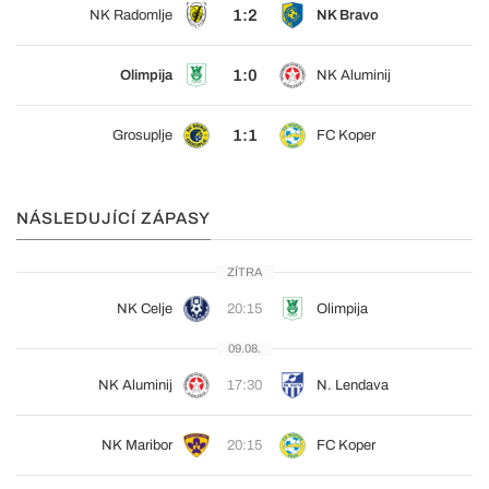
1:2
NK Radomlje
NK Bravo
1:0
Olimpija
NK Aluminij
1:1
Grosuplje
FC Koper
NÁSLEDUJÍCÍ ZÁPASY
ZÍTRA
NK Celje
20:15
Olimpija
09.08.
NK Aluminij
17:30
N. Lendava
NK Maribor
20:15
FC Koper