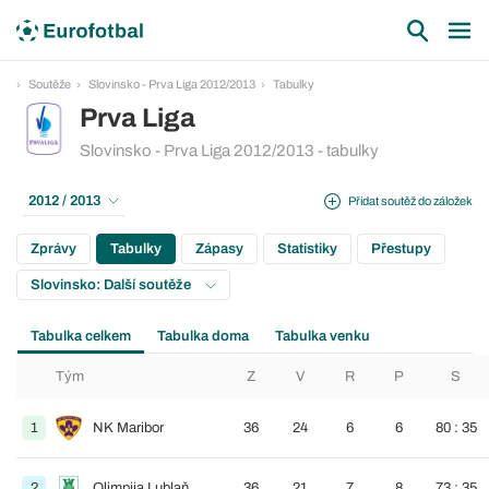
Soutěže
Slovinsko - Prva Liga 2012/2013
Tabulky
Prva Liga
Slovinsko - Prva Liga 2012/2013 - tabulky
2012 / 2013
Přidat soutěž do záložek
Zprávy
Tabulky
Zápasy
Statistiky
Přestupy
Slovinsko: Další soutěže
Tabulka celkem
Tabulka doma
Tabulka venku
Tým
Z
V
R
P
S
1
NK Maribor
36
24
6
6
80 : 35
2
Olimpija Lublaň
36
21
7
8
73 : 35