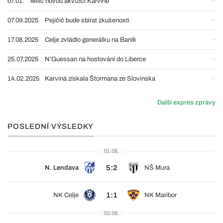
07.01.
Milič novou akvizicí Karviné
07.09.2025
Pejičič bude sbírat zkušenosti
17.08.2025
Celje zvládlo generálku na Baník
25.07.2025
N’Guessan na hostování do Liberce
14.02.2025
Karviná získala Štormana ze Slovinska
Další expres zprávy
POSLEDNÍ VÝSLEDKY
01.08.
5:2
N. Lendava
NŠ Mura
1:1
NK Celje
NK Maribor
02.08.