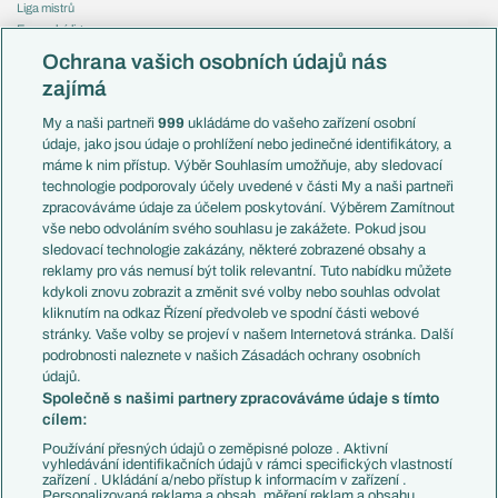
Liga mistrů
Evropská liga
Reprezentace
Konferenční liga
Česko
Ochrana vašich osobních údajů nás
Mistrovství světa
Slovensko
zajímá
Liga národů
Anglie
Francie
My a naši partneři
999
ukládáme do vašeho zařízení osobní
Témata
Itálie
údaje, jako jsou údaje o prohlížení nebo jedinečné identifikátory, a
Představení týmů MS
Německo
máme k nim přístup. Výběr Souhlasím umožňuje, aby sledovací
EuroSkauting
Španělsko
technologie podporovaly účely uvedené v části My a naši partneři
PL v kostce
Argentina
zpracováváme údaje za účelem poskytování. Výběrem Zamítnout
Evropské koeficienty
Brazílie
vše nebo odvoláním svého souhlasu je zakážete. Pokud jsou
Přestupy
sledovací technologie zakázány, některé zobrazené obsahy a
Přestupové spekulace
reklamy pro vás nemusí být tolik relevantní. Tuto nabídku můžete
Přestupy
Zranění
kdykoli znovu zobrazit a změnit své volby nebo souhlas odvolat
Zápasy
kliknutím na odkaz Řízení předvoleb ve spodní části webové
Livescore
stránky. Vaše volby se projeví v našem Internetová stránka. Další
Kluby
Tipovací soutěž
podrobnosti naleznete v našich Zásadách ochrany osobních
Arsenal FC
Fotbal TV
údajů.
Chelsea FC
Společně s našimi partnery zpracováváme údaje s tímto
Manchester United
cílem:
AC Milán
Juventus FC
Používání přesných údajů o zeměpisné poloze . Aktivní
Bayern Mnichov
vyhledávání identifikačních údajů v rámci specifických vlastností
zařízení . Ukládání a/nebo přístup k informacím v zařízení .
FC Barcelona
Personalizovaná reklama a obsah, měření reklam a obsahu,