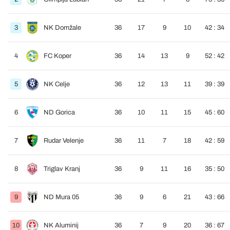
3
NK Domžale
36
17
9
10
42 : 34
4
FC Koper
36
14
13
9
52 : 42
5
NK Celje
36
12
13
11
39 : 39
6
ND Gorica
36
10
11
15
45 : 60
7
Rudar Velenje
36
11
7
18
42 : 59
8
Triglav Kranj
36
9
11
16
35 : 50
9
ND Mura 05
36
9
6
21
43 : 66
10
NK Aluminij
36
7
9
20
36 : 67