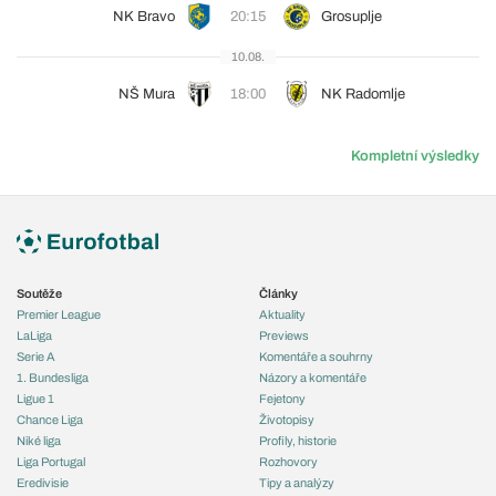
NK Bravo
20:15
Grosuplje
10.08.
NŠ Mura
18:00
NK Radomlje
Kompletní výsledky
Soutěže
Články
Premier League
Aktuality
LaLiga
Previews
Serie A
Komentáře a souhrny
1. Bundesliga
Názory a komentáře
Ligue 1
Fejetony
Chance Liga
Životopisy
Niké liga
Profily, historie
Liga Portugal
Rozhovory
Eredivisie
Tipy a analýzy