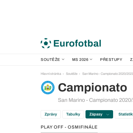
SOUTĚŽE
MS 2026
PŘESTUPY
Z
Hlavní stránka
Soutěže
San Marino - Campionato 2020/202
Campionato
San Marino - Campionato 2020/2
Zprávy
Tabulky
Zápasy
Statisti
PLAY OFF - OSMIFINÁLE