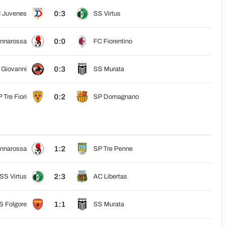
0:3
 Juvenes
SS Virtus
0:0
nnarossa
FC Fiorentino
0:3
 Giovanni
SS Murata
0:2
 Tre Fiori
SP Domagnano
1:2
nnarossa
SP Tre Penne
2:3
SS Virtus
AC Libertas
1:1
S Folgore
SS Murata