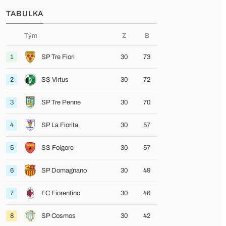
TABULKA
Tým
Z
B
1
SP Tre Fiori
30
73
2
SS Virtus
30
72
3
SP Tre Penne
30
70
4
SP La Fiorita
30
57
5
SS Folgore
30
57
6
SP Domagnano
30
49
7
FC Fiorentino
30
46
8
SP Cosmos
30
42