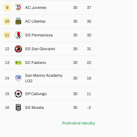
9
AC Juvenes
30
37
10
AC Libertas
30
35
11
SS Pennarossa
30
32
12
SS San Giovanni
30
31
13
SC Faetano
30
22
San Marino Academy
14
30
16
U22
15
SP Cailungo
30
11
16
SS Murata
30
-2
Podrobné tabulky