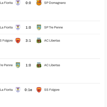
0:0
La Fiorita
SP Domagnano
1:0
La Fiorita
SP Tre Penne
3:1
S Folgore
AC Libertas
1:0
Tre Penne
AC Libertas
0:1e
La Fiorita
SS Folgore