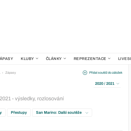
ÁPASY
KLUBY
ČLÁNKY
REPREZENTACE
LIVES
1
Zápasy
Přidat soutěž do záložek
2020 / 2021
021 - výsledky, rozlosování
ky
Přestupy
San Marino: Další soutěže