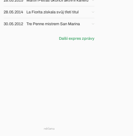
28.05.2015
Martin Petráš ukončil aktivní kariéru
28.05.2014
La Fiorita získala svůj třetí titul
30.05.2012
Tre Penne mistrem San Marina
Další expres zprávy