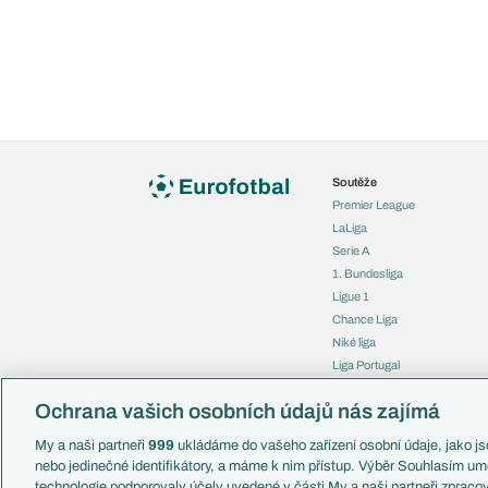
Soutěže
Premier League
LaLiga
Serie A
1. Bundesliga
Ligue 1
Chance Liga
Niké liga
Liga Portugal
Eredivisie
Ochrana vašich osobních údajů nás zajímá
Liga mistrů
Evropská liga
My a naši partneři
999
ukládáme do vašeho zařízení osobní údaje, jako jso
Konferenční liga
nebo jedinečné identifikátory, a máme k nim přístup. Výběr Souhlasím um
Mistrovství světa
technologie podporovaly účely uvedené v části My a naši partneři zprac