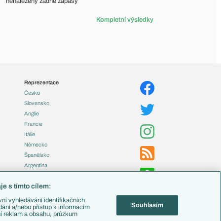
nenalezeny žádné zápasy
Kompletní výsledky
Reprezentace
Česko
Slovensko
Anglie
Francie
Itálie
Německo
Španělsko
Argentina
Brazílie
e s tímto cílem:
Přestupy
ní vyhledávání identifikačních
Souhlasím
Zápasy
ádání a/nebo přístup k informacím
ní reklam a obsahu, průzkum
Livescore