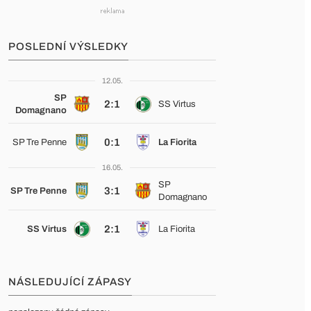
POSLEDNÍ VÝSLEDKY
12.05.
SP
2:1
SS Virtus
Domagnano
0:1
SP Tre Penne
La Fiorita
16.05.
SP
3:1
SP Tre Penne
Domagnano
2:1
SS Virtus
La Fiorita
NÁSLEDUJÍCÍ ZÁPASY