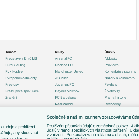
Témata
Kluby
Články
Představení týmů MS
Arsenal FC
Aktuality
EuroSkauting
Chelsea FC
Previews
PL v kostce
Manchester United
Komentáře a souhrny
Evropské koeficienty
AC Milán
Názory a komentáře
Přestupy
Juventus FC
Fejetony
Přestupové spekulace
Bayern Mnichov
Životopisy
Zranění
FC Barcelona
Profily, historie
Real Madrid
Rozhovory
Tipy a analýzy
Společně s našimi partnery zpracováváme údaj
Používání přesných údajů o zeměpisné poloze . Aktiv
u údaje o prohlížení
údajů v rámci specifických vlastností zařízení . Ukl
ožňuje, aby sledovací
v zařízení . Personalizovaná reklama a obsah, měře
ováváme údaje za