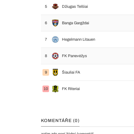
5
Džiugas Telšiai
6
Banga Gargždai
7
Hegelmann Litauen
8
FK Panevėžys
9
Šiauliai FA
10
FK Riteriai
KOMENTÁŘE (0)