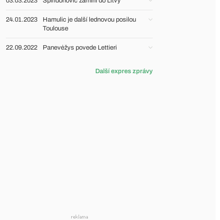
03.03.2023
Spiridonović zamířil do Litvy
24.01.2023
Hamulic je další lednovou posilou
Toulouse
22.09.2022
Panevėžys povede Lettieri
Další expres zprávy