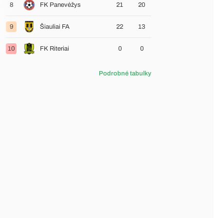
8
FK Panevėžys
21
20
9
Šiauliai FA
22
13
10
FK Riteriai
0
0
Podrobné tabulky