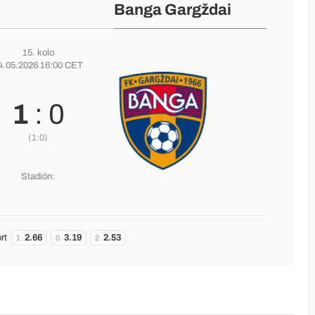
Banga Gargždai
15. kolo
4.05.2026 16:00 CET
1
: 0
(1:0)
Stadión:
rt
2.66
3.19
2.53
1
0
2