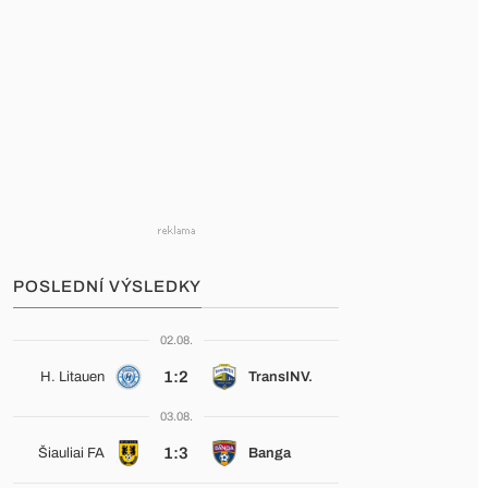
POSLEDNÍ VÝSLEDKY
02.08.
1:2
H. Litauen
TransINV.
03.08.
1:3
Šiauliai FA
Banga