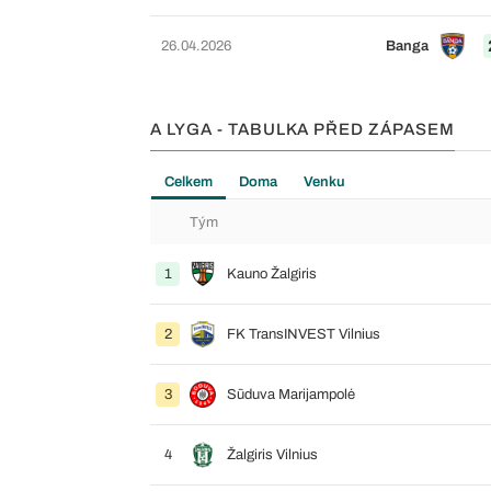
26.04.2026
Banga
A LYGA - TABULKA PŘED ZÁPASEM
Celkem
Doma
Venku
Tým
1
Kauno Žalgiris
2
FK TransINVEST Vilnius
3
Sūduva Marijampolė
4
Žalgiris Vilnius