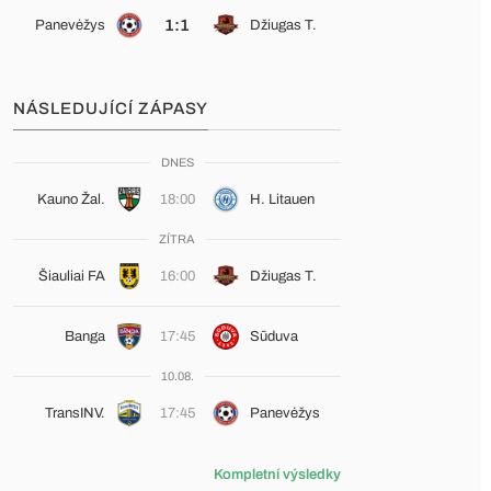
1:1
Panevėžys
Džiugas T.
NÁSLEDUJÍCÍ ZÁPASY
DNES
Kauno Žal.
18:00
H. Litauen
ZÍTRA
Šiauliai FA
16:00
Džiugas T.
Banga
17:45
Sūduva
10.08.
TransINV.
17:45
Panevėžys
Kompletní výsledky