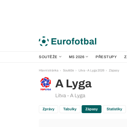
SOUTĚŽE
MS 2026
PŘESTUPY
Z
Hlavní stránka
Soutěže
Litva - A Lyga 2026
Zápasy
A Lyga
Litva - A Lyga
Zprávy
Tabulky
Zápasy
Statistiky