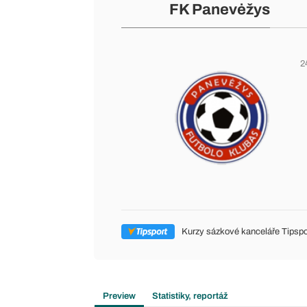
FK Panevėžys
2
Kurzy sázkové kanceláře Tipspo
Preview
Statistiky, reportáž