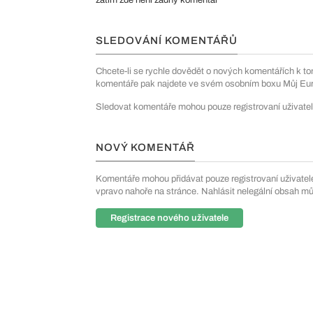
zatím zde není žádný komentář
SLEDOVÁNÍ KOMENTÁŘŮ
Chcete-li se rychle dovědět o nových komentářích k to
komentáře pak najdete ve svém osobním boxu Můj Euro
Sledovat komentáře mohou pouze registrovaní uživatel
NOVÝ KOMENTÁŘ
Komentáře mohou přidávat pouze registrovaní uživatelé. 
vpravo nahoře na stránce. Nahlásit nelegální obsah m
Registrace nového uživatele