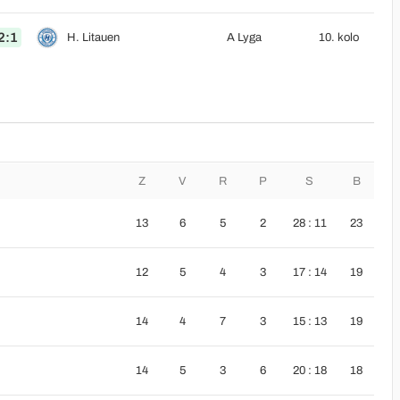
2:1
H. Litauen
A Lyga
10. kolo
Z
V
R
P
S
B
13
6
5
2
28 : 11
23
12
5
4
3
17 : 14
19
14
4
7
3
15 : 13
19
14
5
3
6
20 : 18
18