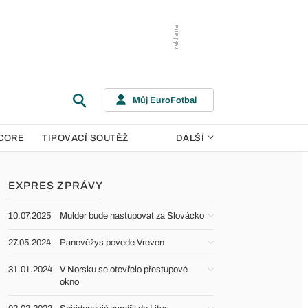
Můj EuroFotbal
CORE
TIPOVACÍ SOUTĚŽ
DALŠÍ
EXPRES ZPRÁVY
10.07.2025
Mulder bude nastupovat za Slovácko
27.05.2024
Panevėžys povede Vreven
31.01.2024
V Norsku se otevřelo přestupové
okno