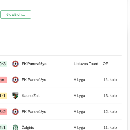
6 dalších...
0:3
FK Panevėžys
Lietuvos Taurė
OF
an.
FK Panevėžys
A Lyga
14. kolo
1:1
Kauno Žal.
A Lyga
13. kolo
3:2
FK Panevėžys
A Lyga
12. kolo
2:1
Žalgiris
A Lyga
11. kolo