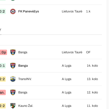
0:2
FK Panevėžys
Lietuvos Taurė
1.k
Y
1:0p
Banga
Lietuvos Taurė
OF
0:1
Banga
A Lyga
14. kolo
2:2
TransINV.
A Lyga
13. kolo
an.
Banga
A Lyga
12. kolo
2:2
Kauno Žal.
A Lyga
11. kolo