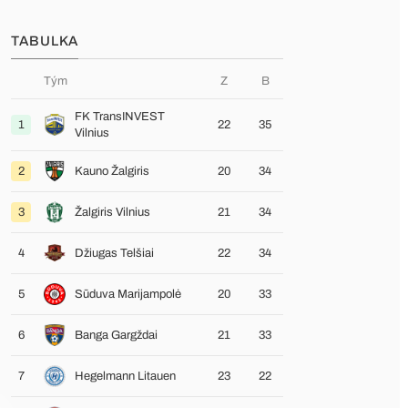
TABULKA
Tým
Z
B
FK TransINVEST
1
22
35
Vilnius
2
Kauno Žalgiris
20
34
3
Žalgiris Vilnius
21
34
4
Džiugas Telšiai
22
34
5
Sūduva Marijampolė
20
33
6
Banga Gargždai
21
33
7
Hegelmann Litauen
23
22