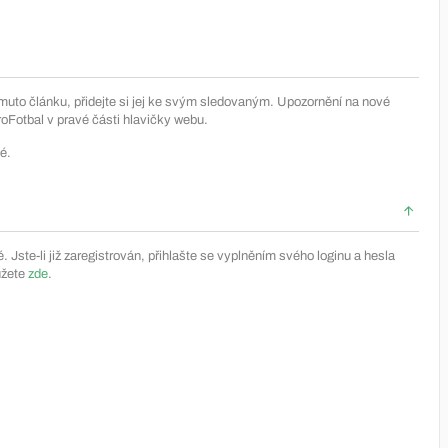
muto článku, přidejte si jej ke svým sledovaným. Upozornění na nové
Fotbal v pravé části hlavičky webu.
é.
Jste-li již zaregistrován, přihlašte se vyplněním svého loginu a hesla
ůžete
zde
.