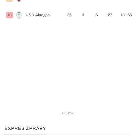
19
USD Akragas
36
3
6
27
18 : 66
EXPRES ZPRÁVY