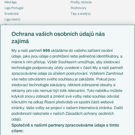
Niké liga
Profily, historie
Liga Portugal
Rozhovory
Eredivisie
Tipy a analýzy
Liga mistrů
Evropská liga
Reprezentace
Konferenční liga
Česko
Ochrana vašich osobních údajů nás
Mistrovství světa
Slovensko
zajímá
Liga národů
Anglie
Francie
My a naši partneři
999
ukládáme do vašeho zařízení osobní
Témata
Itálie
údaje, jako jsou údaje o prohlížení nebo jedinečné identifikátory, a
Představení týmů MS
Německo
máme k nim přístup. Výběr Souhlasím umožňuje, aby sledovací
EuroSkauting
Španělsko
technologie podporovaly účely uvedené v části My a naši partneři
PL v kostce
Argentina
zpracováváme údaje za účelem poskytování. Výběrem Zamítnout
Evropské koeficienty
Brazílie
vše nebo odvoláním svého souhlasu je zakážete. Pokud jsou
Přestupy
sledovací technologie zakázány, některé zobrazené obsahy a
Přestupové spekulace
reklamy pro vás nemusí být tolik relevantní. Tuto nabídku můžete
Přestupy
Zranění
kdykoli znovu zobrazit a změnit své volby nebo souhlas odvolat
Zápasy
kliknutím na odkaz Řízení předvoleb ve spodní části webové
Livescore
stránky. Vaše volby se projeví v našem Internetová stránka. Další
Kluby
Tipovací soutěž
podrobnosti naleznete v našich Zásadách ochrany osobních
Arsenal FC
Fotbal TV
údajů.
Chelsea FC
Společně s našimi partnery zpracováváme údaje s tímto
Manchester United
cílem:
AC Milán