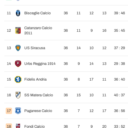
11
Bisceglie Calcio
36
11
12
13
39 : 46
Catanzaro Calcio
12
36
11
9
16
35 : 45
2011
13
US Siracusa
36
14
10
12
37 : 29
14
Urbs Reggina 1914
36
9
14
13
29 : 38
15
Fidelis Andria
36
8
17
11
36 : 40
16
SS Matera Calcio
36
15
10
11
40 : 37
17
Paganese Calcio
36
7
12
17
36 : 56
18
Fondi Calcio
36
7
9
20
33 : 52