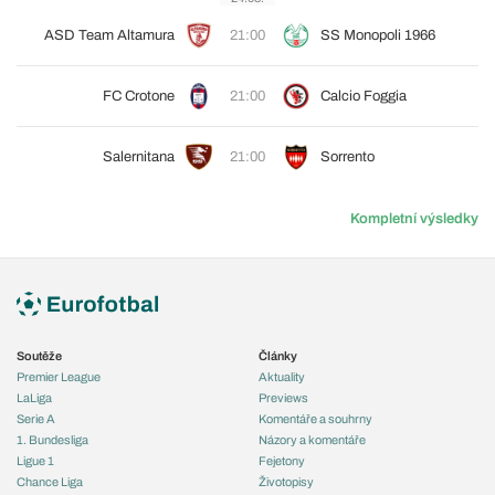
ASD Team Altamura
21:00
SS Monopoli 1966
FC Crotone
21:00
Calcio Foggia
Salernitana
21:00
Sorrento
Kompletní výsledky
Soutěže
Články
Premier League
Aktuality
LaLiga
Previews
Serie A
Komentáře a souhrny
1. Bundesliga
Názory a komentáře
Ligue 1
Fejetony
Chance Liga
Životopisy