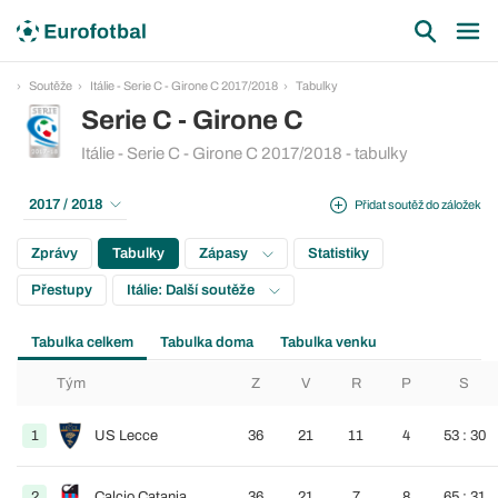
Soutěže
Itálie - Serie C - Girone C 2017/2018
Tabulky
Serie C - Girone C
Itálie - Serie C - Girone C 2017/2018 - tabulky
2017 / 2018
Přidat soutěž do záložek
Zprávy
Tabulky
Zápasy
Statistiky
Přestupy
Itálie: Další soutěže
Tabulka celkem
Tabulka doma
Tabulka venku
Tým
Z
V
R
P
S
1
US Lecce
36
21
11
4
53 : 30
2
Calcio Catania
36
21
7
8
65 : 31