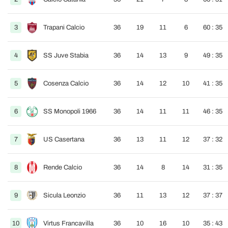
3
Trapani Calcio
36
19
11
6
60 : 35
4
SS Juve Stabia
36
14
13
9
49 : 35
5
Cosenza Calcio
36
14
12
10
41 : 35
6
SS Monopoli 1966
36
14
11
11
46 : 35
7
US Casertana
36
13
11
12
37 : 32
8
Rende Calcio
36
14
8
14
31 : 35
9
Sicula Leonzio
36
11
13
12
37 : 37
10
Virtus Francavilla
36
10
16
10
35 : 43