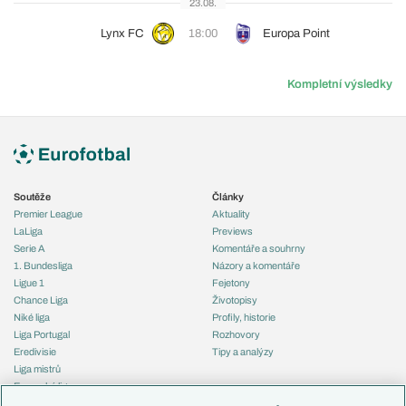
23.08.
Lynx FC
18:00
Europa Point
Kompletní výsledky
Soutěže
Články
Premier League
Aktuality
LaLiga
Previews
Serie A
Komentáře a souhrny
1. Bundesliga
Názory a komentáře
Ligue 1
Fejetony
Chance Liga
Životopisy
Niké liga
Profily, historie
Liga Portugal
Rozhovory
Eredivisie
Tipy a analýzy
Liga mistrů
Evropská liga
Reprezentace
Konferenční liga