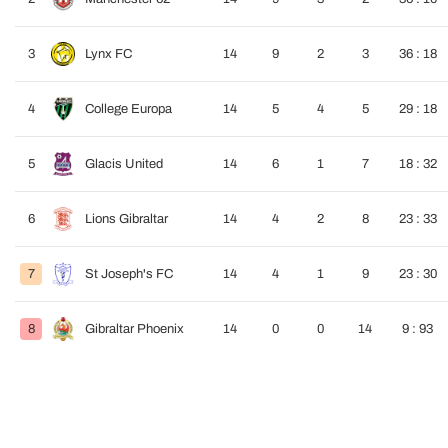
3
Lynx FC
14
9
2
3
36 : 18
4
College Europa
14
5
4
5
29 : 18
5
Glacis United
14
6
1
7
18 : 32
6
Lions Gibraltar
14
4
2
8
23 : 33
7
St Joseph's FC
14
4
1
9
23 : 30
8
Gibraltar Phoenix
14
0
0
14
9 : 93