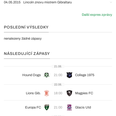
04.05.2015
Lincoln znovu mistrem Gibraltaru
Další expres zprávy
POSLEDNÍ VÝSLEDKY
nenalezeny žádné zápasy
NÁSLEDUJÍCÍ ZÁPASY
21.08.
Hound Dogs
21:00
College 1975
22.08.
Lions Gib.
18:00
Magpies FC
Europa FC
21:00
Glacis Utd