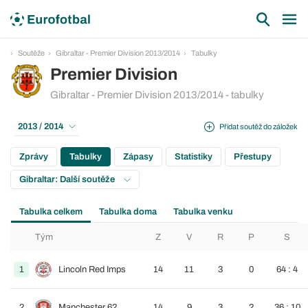
Soutěže
Gibraltar - Premier Division 2013/2014
Tabulky
Premier Division
Gibraltar - Premier Division 2013/2014 - tabulky
2013 / 2014
Přidat soutěž do záložek
Zprávy
Tabulky
Zápasy
Statistiky
Přestupy
Gibraltar: Další soutěže
Tabulka celkem
Tabulka doma
Tabulka venku
Tým
Z
V
R
P
S
1
Lincoln Red Imps
14
11
3
0
64 : 4
2
Manchester 62
14
9
3
2
36 : 10