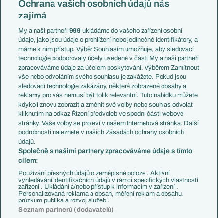
Česko
Ochrana vašich osobních údajů nás
Mistrovství světa
Slovensko
zajímá
Liga národů
Anglie
Francie
My a naši partneři
999
ukládáme do vašeho zařízení osobní
Témata
Itálie
údaje, jako jsou údaje o prohlížení nebo jedinečné identifikátory, a
Představení týmů MS
Německo
máme k nim přístup. Výběr Souhlasím umožňuje, aby sledovací
EuroSkauting
Španělsko
technologie podporovaly účely uvedené v části My a naši partneři
PL v kostce
Argentina
zpracováváme údaje za účelem poskytování. Výběrem Zamítnout
Evropské koeficienty
Brazílie
vše nebo odvoláním svého souhlasu je zakážete. Pokud jsou
Přestupy
sledovací technologie zakázány, některé zobrazené obsahy a
Přestupové spekulace
reklamy pro vás nemusí být tolik relevantní. Tuto nabídku můžete
Přestupy
Zranění
kdykoli znovu zobrazit a změnit své volby nebo souhlas odvolat
Zápasy
kliknutím na odkaz Řízení předvoleb ve spodní části webové
Livescore
stránky. Vaše volby se projeví v našem Internetová stránka. Další
Kluby
Tipovací soutěž
podrobnosti naleznete v našich Zásadách ochrany osobních
Arsenal FC
Fotbal TV
údajů.
Chelsea FC
Společně s našimi partnery zpracováváme údaje s tímto
Manchester United
cílem:
AC Milán
Juventus FC
Používání přesných údajů o zeměpisné poloze . Aktivní
Bayern Mnichov
vyhledávání identifikačních údajů v rámci specifických vlastností
zařízení . Ukládání a/nebo přístup k informacím v zařízení .
FC Barcelona
Personalizovaná reklama a obsah, měření reklam a obsahu,
Real Madrid
průzkum publika a rozvoj služeb .
Seznam partnerů (dodavatelů)