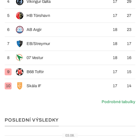
4
Víkingur Gøta
17
29
5
HB Tórshavn
17
27
6
AB Argir
18
23
7
EB/Streymur
18
17
8
07 Vestur
18
16
9
B68 Toftir
17
15
10
Skála IF
17
14
Podrobné tabulky
POSLEDNÍ VÝSLEDKY
03.08.