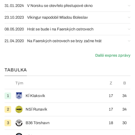
31.01.2024
V Norsku se otevřelo přestupové okno
23.10.2023
Víkingur napodobil Mladou Boleslav
08.05.2020
Hrát se bude i na Faerských ostrovech
21.04.2020
Na Faerských ostrovech se brzy začne hrát
Další expres zprávy
TABULKA
Tým
Z
B
1
KÍ Klaksvík
17
34
2
NSÍ Runavík
17
34
3
B36 Tórshavn
18
30