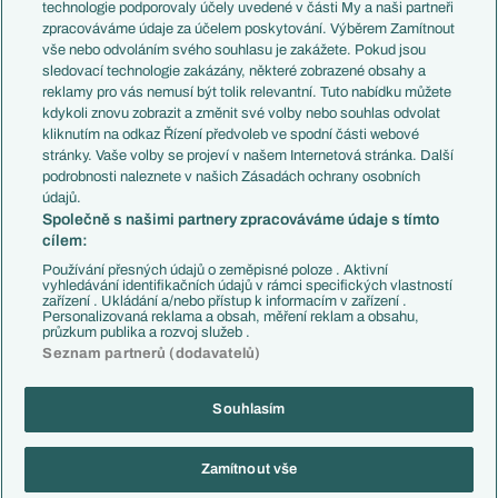
EuroSkauting
Španělsko
technologie podporovaly účely uvedené v části My a naši partneři
PL v kostce
Argentina
zpracováváme údaje za účelem poskytování. Výběrem Zamítnout
Evropské koeficienty
Brazílie
vše nebo odvoláním svého souhlasu je zakážete. Pokud jsou
Přestupy
sledovací technologie zakázány, některé zobrazené obsahy a
Přestupové spekulace
reklamy pro vás nemusí být tolik relevantní. Tuto nabídku můžete
Přestupy
Zranění
kdykoli znovu zobrazit a změnit své volby nebo souhlas odvolat
Zápasy
kliknutím na odkaz Řízení předvoleb ve spodní části webové
Livescore
stránky. Vaše volby se projeví v našem Internetová stránka. Další
Kluby
Tipovací soutěž
podrobnosti naleznete v našich Zásadách ochrany osobních
Arsenal FC
Fotbal TV
údajů.
Chelsea FC
Společně s našimi partnery zpracováváme údaje s tímto
Manchester United
cílem:
AC Milán
Juventus FC
Používání přesných údajů o zeměpisné poloze . Aktivní
Bayern Mnichov
vyhledávání identifikačních údajů v rámci specifických vlastností
zařízení . Ukládání a/nebo přístup k informacím v zařízení .
FC Barcelona
Personalizovaná reklama a obsah, měření reklam a obsahu,
Real Madrid
průzkum publika a rozvoj služeb .
Seznam partnerů (dodavatelů)
Souhlasím
Copyright © 2001-2026 EuroFotbal.cz. Využíváme zpravodajství ČTK.
RSS
Podmínky užití
Informace o zpracování osobních údajů
Zamítnout vše
GDPR a žurnalistika
Nastavení soukromí
Kontakt
Tiráž