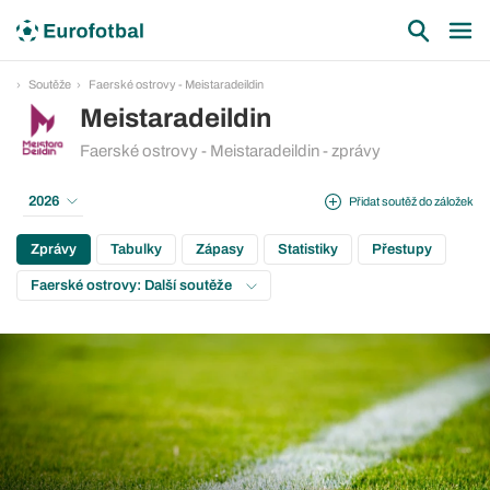
Soutěže
Faerské ostrovy - Meistaradeildin
Meistaradeildin
Faerské ostrovy - Meistaradeildin - zprávy
2026
Přidat soutěž do záložek
Zprávy
Tabulky
Zápasy
Statistiky
Přestupy
Faerské ostrovy: Další soutěže