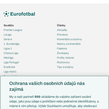
Soutěže
Články
Premier League
Aktuality
LaLiga
Previews
Serie A
Komentáře a souhrny
1. Bundesliga
Názory a komentáře
Ligue 1
Fejetony
Chance Liga
Životopisy
Niké liga
Profily, historie
Liga Portugal
Rozhovory
Eredivisie
Tipy a analýzy
Liga mistrů
Evropská liga
Reprezentace
Konferenční liga
Česko
Ochrana vašich osobních údajů nás
Mistrovství světa
Slovensko
zajímá
Liga národů
Anglie
Francie
My a naši partneři
999
ukládáme do vašeho zařízení osobní
Témata
Itálie
údaje, jako jsou údaje o prohlížení nebo jedinečné identifikátory, a
Představení týmů MS
Německo
máme k nim přístup. Výběr Souhlasím umožňuje, aby sledovací