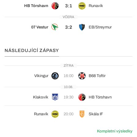
3:1
HB Tórshavn
Runavík
VČERA
3:2
07 Vestur
EB/Streymur
NÁSLEDUJÍCÍ ZÁPASY
ZÍTRA
Víkingur
16:00
B68 Toftir
10.08.
Klaksvík
19:30
HB Tórshavn
Runavík
20:00
Skála IF
Kompletní výsledky