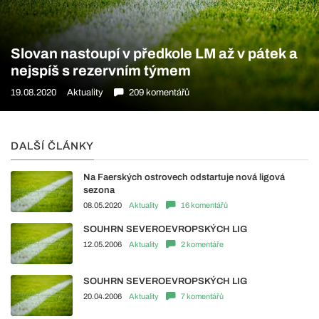
Slovan nastoupí v předkole LM až v pátek a
nejspíš s rezervním týmem
19.08.2020
Aktuality
209 komentářů
DALŠÍ ČLÁNKY
Na Faerských ostrovech odstartuje nová ligová
sezona
08.05.2020
Aktuality
16 komentářů
SOUHRN SEVEROEVROPSKÝCH LIG
12.05.2006
Aktuality
2 komentáře
SOUHRN SEVEROEVROPSKÝCH LIG
20.04.2006
Aktuality
7 komentářů