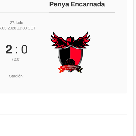
Penya Encarnada
27. kolo
7.05.2026 11:00 CET
2
: 0
(2:0)
Stadión: