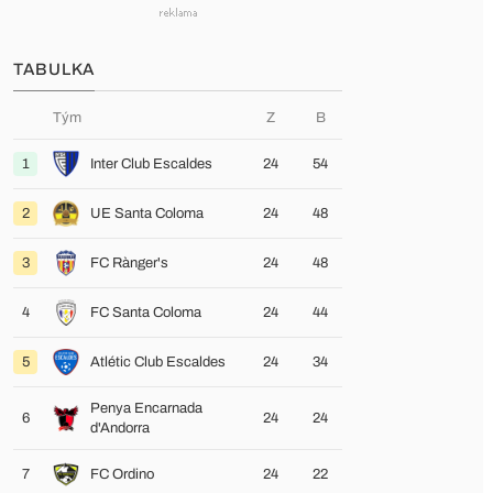
TABULKA
Tým
Z
B
1
Inter Club Escaldes
24
54
2
UE Santa Coloma
24
48
3
FC Rànger's
24
48
4
FC Santa Coloma
24
44
5
Atlétic Club Escaldes
24
34
Penya Encarnada
6
24
24
d'Andorra
7
FC Ordino
24
22