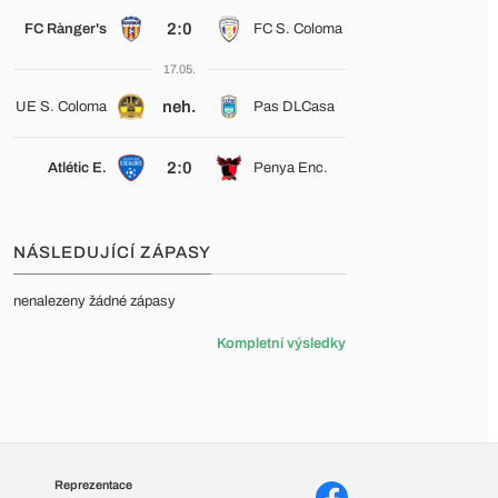
2:0
FC Rànger's
FC S. Coloma
17.05.
neh.
UE S. Coloma
Pas DLCasa
2:0
Atlétic E.
Penya Enc.
NÁSLEDUJÍCÍ ZÁPASY
nenalezeny žádné zápasy
Kompletní výsledky
Reprezentace