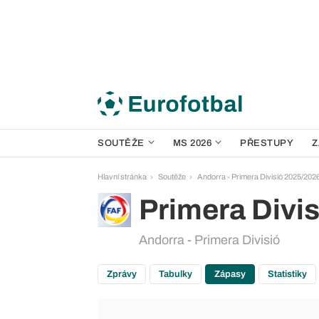
SOUTĚŽE
MS 2026
PŘESTUPY
Z
Hlavní stránka
Soutěže
Andorra - Primera Divisió 2025/202
Primera Divis
Andorra - Primera Divisió
Zprávy
Tabulky
Zápasy
Statistiky