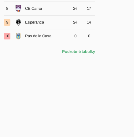
8
CE Carroi
24
17
9
Esperanca
24
14
10
Pas de la Casa
0
0
Podrobné tabulky