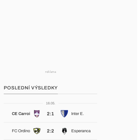
POSLEDNÍ VÝSLEDKY
16.05.
2:1
CE Carroi
Inter E.
2:2
FC Ordino
Esperanca