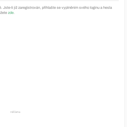
Jste-li již zaregistrován, přihlašte se vyplněním svého loginu a hesla
ůžete
zde
.