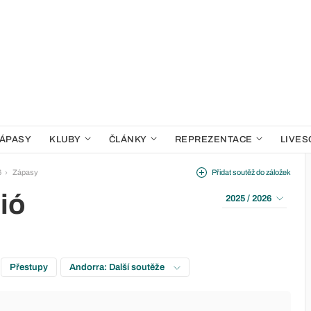
ÁPASY
KLUBY
ČLÁNKY
REPREZENTACE
LIVES
6
Zápasy
Přidat soutěž do záložek
ió
2025 / 2026
Přestupy
Andorra: Další soutěže