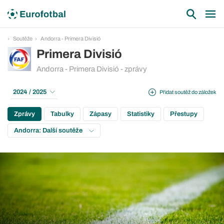
Soutěže
Andorra - Primera Divisió
Primera Divisió
Andorra - Primera Divisió - zprávy
2024 / 2025
Přidat soutěž do záložek
Zprávy
Tabulky
Zápasy
Statistiky
Přestupy
Andorra: Další soutěže