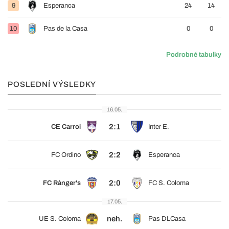
9
Esperanca
24
14
10
Pas de la Casa
0
0
Podrobné tabulky
POSLEDNÍ VÝSLEDKY
16.05.
2:1
CE Carroi
Inter E.
2:2
FC Ordino
Esperanca
2:0
FC Rànger's
FC S. Coloma
17.05.
neh.
UE S. Coloma
Pas DLCasa