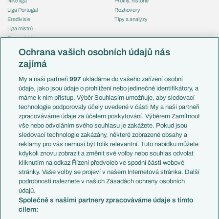
Niké liga
Profily, historie
Liga Portugal
Rozhovory
Eredivisie
Tipy a analýzy
Liga mistrů
Evropská liga
Reprezentace
Konferenční liga
Česko
Ochrana vašich osobních údajů nás
Mistrovství světa
Slovensko
zajímá
Liga národů
Anglie
Francie
My a naši partneři
997
ukládáme do vašeho zařízení osobní
Témata
Itálie
údaje, jako jsou údaje o prohlížení nebo jedinečné identifikátory, a
Představení týmů MS
Německo
máme k nim přístup. Výběr Souhlasím umožňuje, aby sledovací
EuroSkauting
Španělsko
technologie podporovaly účely uvedené v části My a naši partneři
PL v kostce
Argentina
zpracováváme údaje za účelem poskytování. Výběrem Zamítnout
Evropské koeficienty
Brazílie
vše nebo odvoláním svého souhlasu je zakážete. Pokud jsou
Přestupy
sledovací technologie zakázány, některé zobrazené obsahy a
Přestupové spekulace
reklamy pro vás nemusí být tolik relevantní. Tuto nabídku můžete
Přestupy
Zranění
kdykoli znovu zobrazit a změnit své volby nebo souhlas odvolat
Zápasy
kliknutím na odkaz Řízení předvoleb ve spodní části webové
Livescore
stránky. Vaše volby se projeví v našem Internetová stránka. Další
Kluby
Tipovací soutěž
podrobnosti naleznete v našich Zásadách ochrany osobních
Arsenal FC
Fotbal TV
údajů.
Chelsea FC
Společně s našimi partnery zpracováváme údaje s tímto
Manchester United
cílem:
AC Milán
Juventus FC