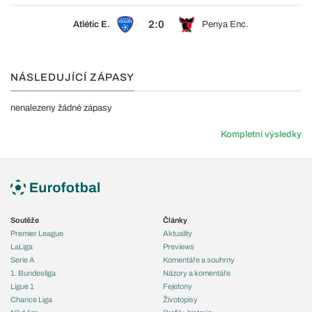
2:0
Atlétic E.
Penya Enc.
NÁSLEDUJÍCÍ ZÁPASY
nenalezeny žádné zápasy
Kompletní výsledky
Soutěže
Články
Premier League
Aktuality
LaLiga
Previews
Serie A
Komentáře a souhrny
1. Bundesliga
Názory a komentáře
Ligue 1
Fejetony
Chance Liga
Životopisy