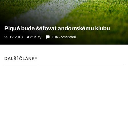
Piqué bude šéfovat andorrskému klubu
29.12.2018
Aktuality
104 komentářů
DALŠÍ ČLÁNKY