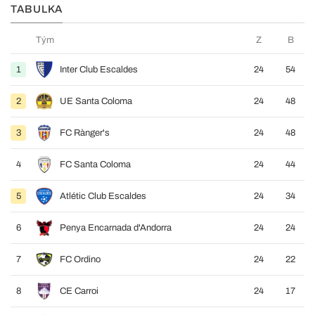
TABULKA
Tým
Z
B
1
Inter Club Escaldes
24
54
2
UE Santa Coloma
24
48
3
FC Rànger's
24
48
4
FC Santa Coloma
24
44
5
Atlétic Club Escaldes
24
34
6
Penya Encarnada d'Andorra
24
24
7
FC Ordino
24
22
8
CE Carroi
24
17