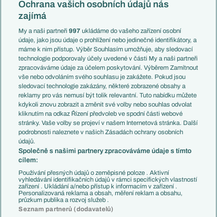
Česko
Ochrana vašich osobních údajů nás
Mistrovství světa
Slovensko
zajímá
Liga národů
Anglie
Francie
My a naši partneři
997
ukládáme do vašeho zařízení osobní
Témata
Itálie
údaje, jako jsou údaje o prohlížení nebo jedinečné identifikátory, a
Představení týmů MS
Německo
máme k nim přístup. Výběr Souhlasím umožňuje, aby sledovací
EuroSkauting
Španělsko
technologie podporovaly účely uvedené v části My a naši partneři
PL v kostce
Argentina
zpracováváme údaje za účelem poskytování. Výběrem Zamítnout
Evropské koeficienty
Brazílie
vše nebo odvoláním svého souhlasu je zakážete. Pokud jsou
Přestupy
sledovací technologie zakázány, některé zobrazené obsahy a
Přestupové spekulace
reklamy pro vás nemusí být tolik relevantní. Tuto nabídku můžete
Přestupy
Zranění
kdykoli znovu zobrazit a změnit své volby nebo souhlas odvolat
Zápasy
kliknutím na odkaz Řízení předvoleb ve spodní části webové
Livescore
stránky. Vaše volby se projeví v našem Internetová stránka. Další
Kluby
Tipovací soutěž
podrobnosti naleznete v našich Zásadách ochrany osobních
Arsenal FC
Fotbal TV
údajů.
Chelsea FC
Společně s našimi partnery zpracováváme údaje s tímto
Manchester United
cílem:
AC Milán
Juventus FC
Používání přesných údajů o zeměpisné poloze . Aktivní
Bayern Mnichov
vyhledávání identifikačních údajů v rámci specifických vlastností
zařízení . Ukládání a/nebo přístup k informacím v zařízení .
FC Barcelona
Personalizovaná reklama a obsah, měření reklam a obsahu,
Real Madrid
průzkum publika a rozvoj služeb .
Seznam partnerů (dodavatelů)