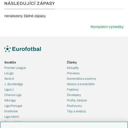
NÁSLEDUJÍCÍ ZÁPASY
nenalezeny žádné zápasy
Kompletní výsledky
Soutěže
Články
Premier League
Aktuality
LaLiga
Previews
Serie A
Komentáře a souhrny
1. Bundesliga
Názory a komentáře
Ligue 1
Fejetony
Chance Liga
Životopisy
Niké liga
Profily, historie
Liga Portugal
Rozhovory
Eredivisie
Tipy a analýzy
Liga mistrů
Evropská liga
Reprezentace
Konferenční liga