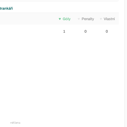
Brankáři
Góly
Penalty
Vlastní
1
0
0