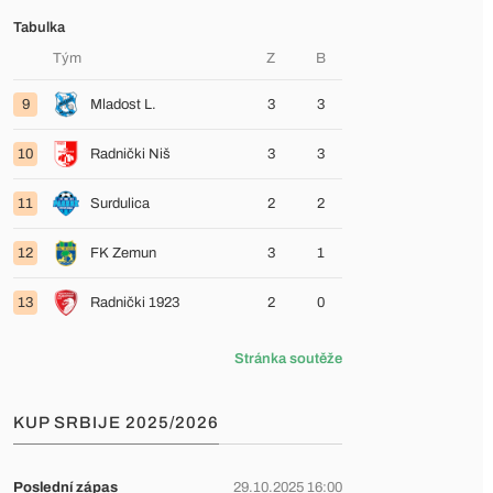
Tabulka
Tým
Z
B
9
Mladost L.
3
3
10
Radnički Niš
3
3
11
Surdulica
2
2
12
FK Zemun
3
1
13
Radnički 1923
2
0
Stránka soutěže
KUP SRBIJE 2025/2026
Poslední zápas
29.10.2025 16:00