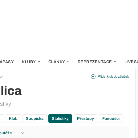
ÁPASY
KLUBY
ČLÁNKY
REPREZENTACE
LIVES
iky
Přidat klub do záložek
lica
stiky
y
Klub
Soupiska
Statistiky
Přestupy
Fanoušci
outěže