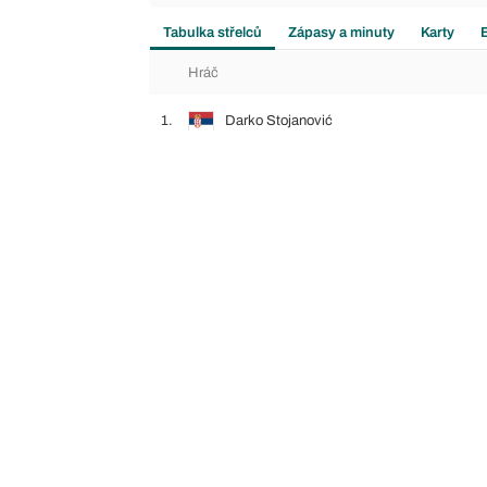
Tabulka střelců
Zápasy a minuty
Karty
Hráč
1.
Darko Stojanović