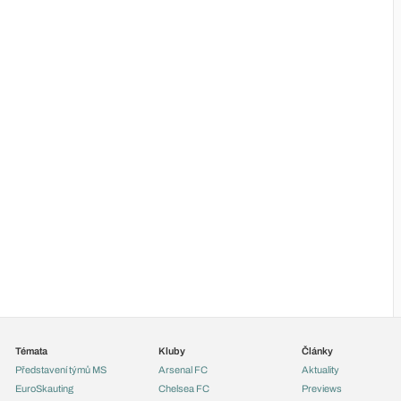
Témata
Kluby
Články
Představení týmů MS
Arsenal FC
Aktuality
EuroSkauting
Chelsea FC
Previews