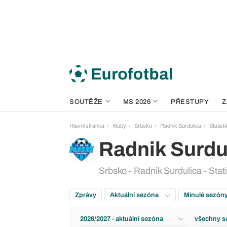
SOUTĚŽE
MS 2026
PŘESTUPY
Z
Hlavní stránka
Kluby
Srbsko
Radnik Surdulica
Statist
Radnik Surdu
Srbsko - Radnik Surdulica - Stati
Zprávy
Aktuální sezóna
Minulé sezón
2026/2027 - aktuální sezóna
všechny s