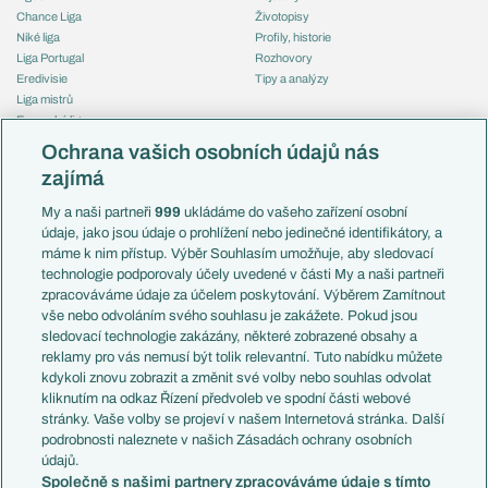
Chance Liga
Životopisy
Niké liga
Profily, historie
Liga Portugal
Rozhovory
Eredivisie
Tipy a analýzy
Liga mistrů
Evropská liga
Reprezentace
Konferenční liga
Česko
Ochrana vašich osobních údajů nás
Mistrovství světa
Slovensko
zajímá
Liga národů
Anglie
Francie
My a naši partneři
999
ukládáme do vašeho zařízení osobní
Témata
Itálie
údaje, jako jsou údaje o prohlížení nebo jedinečné identifikátory, a
Představení týmů MS
Německo
máme k nim přístup. Výběr Souhlasím umožňuje, aby sledovací
EuroSkauting
Španělsko
technologie podporovaly účely uvedené v části My a naši partneři
PL v kostce
Argentina
zpracováváme údaje za účelem poskytování. Výběrem Zamítnout
Evropské koeficienty
Brazílie
vše nebo odvoláním svého souhlasu je zakážete. Pokud jsou
Přestupy
sledovací technologie zakázány, některé zobrazené obsahy a
Přestupové spekulace
reklamy pro vás nemusí být tolik relevantní. Tuto nabídku můžete
Přestupy
Zranění
kdykoli znovu zobrazit a změnit své volby nebo souhlas odvolat
Zápasy
kliknutím na odkaz Řízení předvoleb ve spodní části webové
Livescore
stránky. Vaše volby se projeví v našem Internetová stránka. Další
Kluby
Tipovací soutěž
podrobnosti naleznete v našich Zásadách ochrany osobních
Arsenal FC
Fotbal TV
údajů.
Chelsea FC
Společně s našimi partnery zpracováváme údaje s tímto
Manchester United