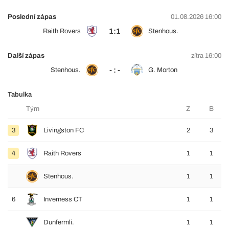
Poslední zápas
01.08.2026 16:00
1:1
Raith Rovers
Stenhous.
Další zápas
zítra 16:00
- : -
Stenhous.
G. Morton
Tabulka
Tým
Z
B
3
Livingston FC
2
3
4
Raith Rovers
1
1
Stenhous.
1
1
6
Inverness CT
1
1
Dunfermli.
1
1