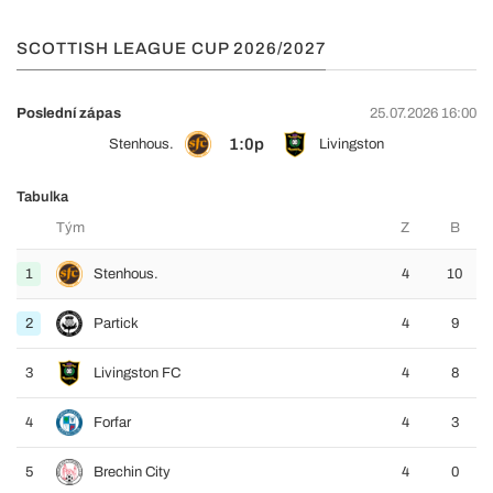
SCOTTISH LEAGUE CUP 2026/2027
Poslední zápas
25.07.2026 16:00
1:0p
Stenhous.
Livingston
Tabulka
Tým
Z
B
1
Stenhous.
4
10
2
Partick
4
9
3
Livingston FC
4
8
4
Forfar
4
3
5
Brechin City
4
0