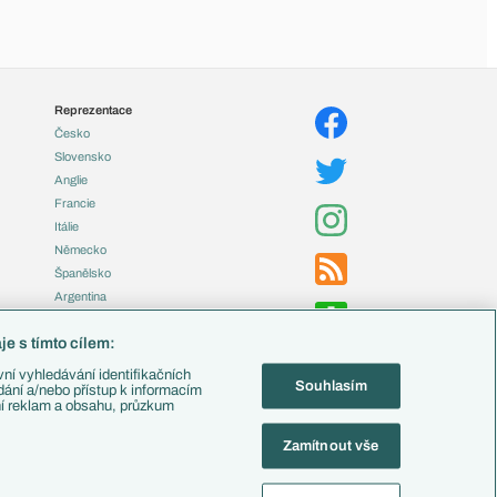
Reprezentace
Česko
Slovensko
Anglie
Francie
Itálie
Německo
Španělsko
Argentina
Brazílie
e s tímto cílem:
Přestupy
ní vyhledávání identifikačních
Souhlasím
Zápasy
ádání a/nebo přístup k informacím
ní reklam a obsahu, průzkum
Livescore
Tipovací soutěž
Zamítnout vše
Fotbal TV