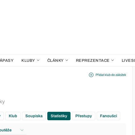
ÁPASY
KLUBY
ČLÁNKY
REPREZENTACE
LIVES
Přidat klub do záložek
ky
y
Klub
Soupiska
Statistiky
Přestupy
Fanoušci
outěže