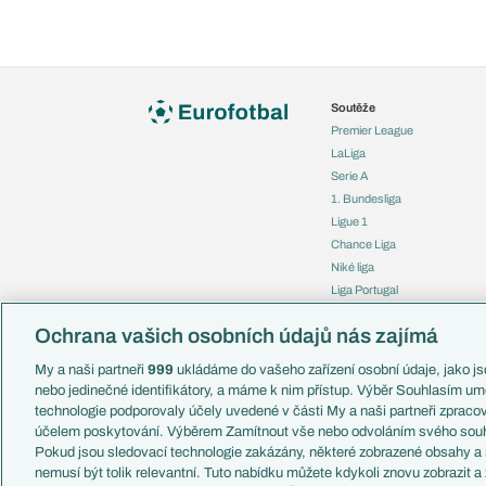
Soutěže
Premier League
LaLiga
Serie A
1. Bundesliga
Ligue 1
Chance Liga
Niké liga
Liga Portugal
Eredivisie
Ochrana vašich osobních údajů nás zajímá
Liga mistrů
Evropská liga
My a naši partneři
999
ukládáme do vašeho zařízení osobní údaje, jako jso
Konferenční liga
nebo jedinečné identifikátory, a máme k nim přístup. Výběr Souhlasím um
Mistrovství světa
technologie podporovaly účely uvedené v části My a naši partneři zprac
Liga národů
účelem poskytování. Výběrem Zamítnout vše nebo odvoláním svého souh
Pokud jsou sledovací technologie zakázány, některé zobrazené obsahy a
nemusí být tolik relevantní. Tuto nabídku můžete kdykoli znovu zobrazit a