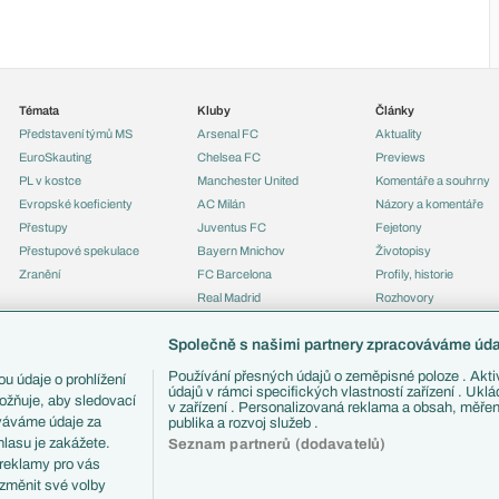
Témata
Kluby
Články
Představení týmů MS
Arsenal FC
Aktuality
EuroSkauting
Chelsea FC
Previews
PL v kostce
Manchester United
Komentáře a souhrny
Evropské koeficienty
AC Milán
Názory a komentáře
Přestupy
Juventus FC
Fejetony
Přestupové spekulace
Bayern Mnichov
Životopisy
Zranění
FC Barcelona
Profily, historie
Real Madrid
Rozhovory
Tipy a analýzy
Společně s našimi partnery zpracováváme údaj
Používání přesných údajů o zeměpisné poloze . Aktiv
u údaje o prohlížení
údajů v rámci specifických vlastností zařízení . Ukl
ožňuje, aby sledovací
v zařízení . Personalizovaná reklama a obsah, měře
ováváme údaje za
publika a rozvoj služeb .
lasu je zakážete.
Seznam partnerů (dodavatelů)
 reklamy pro vás
 změnit své volby