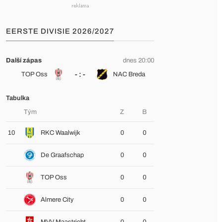
EERSTE DIVISIE 2026/2027
Další zápas
dnes 20:00
- : -
TOP Oss
NAC Breda
Tabulka
Tým
Z
B
10
RKC Waalwijk
0
0
De Graafschap
0
0
TOP Oss
0
0
Almere City
0
0