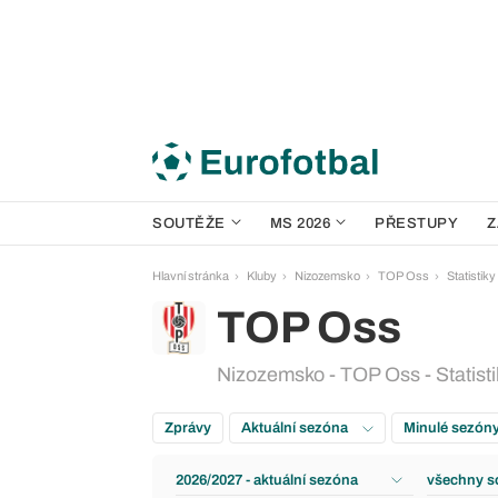
SOUTĚŽE
MS 2026
PŘESTUPY
Z
Hlavní stránka
Kluby
Nizozemsko
TOP Oss
Statistiky
TOP Oss
Nizozemsko - TOP Oss - Statisti
Zprávy
Aktuální sezóna
Minulé sezón
2026/2027 - aktuální sezóna
všechny s