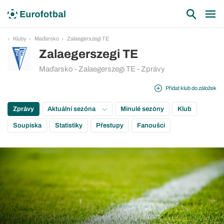
Kluby
Maďarsko
Zalaegerszegi TE
Zalaegerszegi TE
Maďarsko - Zalaegerszegi TE - Zprávy
Přidat klub do záložek
Zprávy
Aktuální sezóna
Minulé sezóny
Klub
Soupiska
Statistiky
Přestupy
Fanoušci