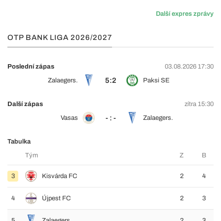
Další expres zprávy
OTP BANK LIGA 2026/2027
Poslední zápas
03.08.2026 17:30
5:2
Zalaegers.
Paksi SE
Další zápas
zítra 15:30
- : -
Vasas
Zalaegers.
Tabulka
Tým
Z
B
3
Kisvárda FC
2
4
4
Újpest FC
2
3
5
Zalaegers.
2
3