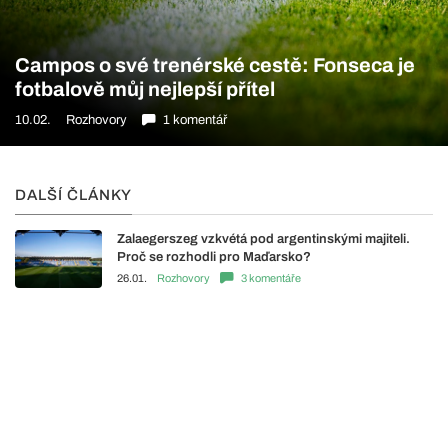
Campos o své trenérské cestě: Fonseca je
fotbalově můj nejlepší přítel
10.02.
Rozhovory
1 komentář
DALŠÍ ČLÁNKY
Zalaegerszeg vzkvétá pod argentinskými majiteli.
Proč se rozhodli pro Maďarsko?
26.01.
Rozhovory
3 komentáře