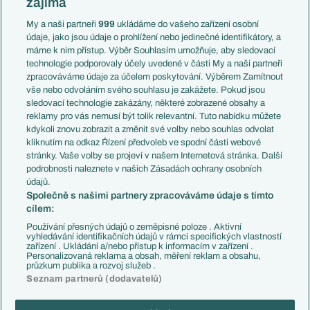
zajímá
Liga národů
Anglie
Francie
My a naši partneři
999
ukládáme do vašeho zařízení osobní
Témata
Itálie
údaje, jako jsou údaje o prohlížení nebo jedinečné identifikátory, a
Představení týmů MS
Německo
máme k nim přístup. Výběr Souhlasím umožňuje, aby sledovací
EuroSkauting
Španělsko
technologie podporovaly účely uvedené v části My a naši partneři
PL v kostce
Argentina
zpracováváme údaje za účelem poskytování. Výběrem Zamítnout
Evropské koeficienty
Brazílie
vše nebo odvoláním svého souhlasu je zakážete. Pokud jsou
Přestupy
sledovací technologie zakázány, některé zobrazené obsahy a
Přestupové spekulace
reklamy pro vás nemusí být tolik relevantní. Tuto nabídku můžete
Přestupy
Zranění
kdykoli znovu zobrazit a změnit své volby nebo souhlas odvolat
Zápasy
kliknutím na odkaz Řízení předvoleb ve spodní části webové
Livescore
stránky. Vaše volby se projeví v našem Internetová stránka. Další
Kluby
Tipovací soutěž
podrobnosti naleznete v našich Zásadách ochrany osobních
Arsenal FC
Fotbal TV
údajů.
Chelsea FC
Společně s našimi partnery zpracováváme údaje s tímto
Manchester United
cílem:
AC Milán
Juventus FC
Používání přesných údajů o zeměpisné poloze . Aktivní
Bayern Mnichov
vyhledávání identifikačních údajů v rámci specifických vlastností
zařízení . Ukládání a/nebo přístup k informacím v zařízení .
FC Barcelona
Personalizovaná reklama a obsah, měření reklam a obsahu,
Real Madrid
průzkum publika a rozvoj služeb .
Seznam partnerů (dodavatelů)