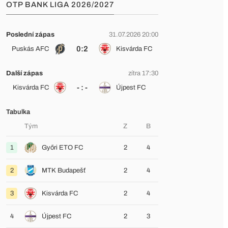
OTP BANK LIGA 2026/2027
Poslední zápas
31.07.2026 20:00
0:2
Puskás AFC
Kisvárda FC
Další zápas
zítra 17:30
- : -
Kisvárda FC
Újpest FC
Tabulka
Tým
Z
B
1
Győri ETO FC
2
4
2
MTK Budapešť
2
4
3
Kisvárda FC
2
4
4
Újpest FC
2
3