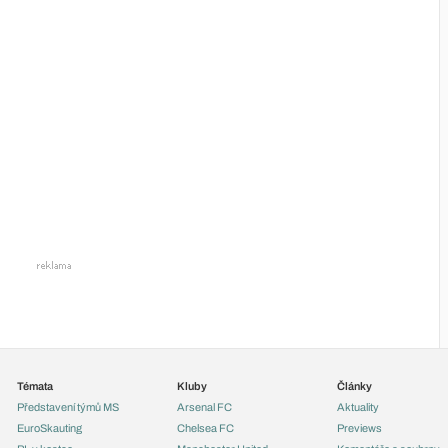
Témata
Kluby
Články
Představení týmů MS
Arsenal FC
Aktuality
EuroSkauting
Chelsea FC
Previews