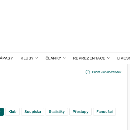
ÁPASY
KLUBY
ČLÁNKY
REPREZENTACE
LIVES
Přidat klub do záložek
v
y
Klub
Soupiska
Statistiky
Přestupy
Fanoušci