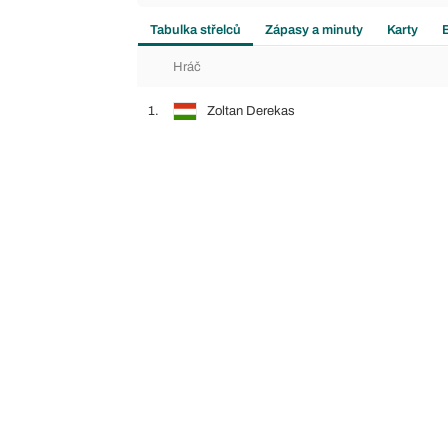
Tabulka střelců
Zápasy a minuty
Karty
Hráč
1.
Zoltan Derekas