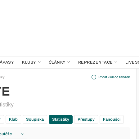
ÁPASY
KLUBY
ČLÁNKY
REPREZENTACE
LIVES
tiky
Přidat klub do záložek
TE
istiky
y
Klub
Soupiska
Statistiky
Přestupy
Fanoušci
outěže