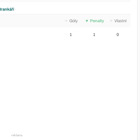
Brankáři
Góly
Penalty
Vlastní
1
1
0