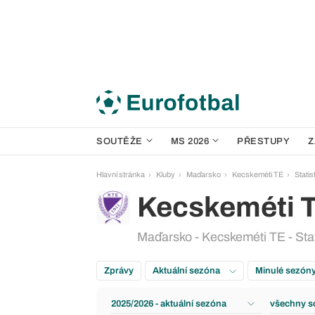
SOUTĚŽE
MS 2026
PŘESTUPY
Z
Hlavní stránka
Kluby
Maďarsko
Kecskeméti TE
Statis
Kecskeméti 
Maďarsko - Kecskeméti TE - Stat
Zprávy
Aktuální sezóna
Minulé sezón
2025/2026 - aktuální sezóna
všechny s