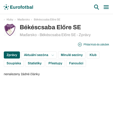
Kluby
Maďarsko
Békéscsaba Előre SE
Békéscsaba Előre SE
Maďarsko - Békéscsaba Előre SE - Zprávy
Přidat klub do záložek
Zprávy
Aktuální sezóna
Minulé sezóny
Klub
Soupiska
Statistiky
Přestupy
Fanoušci
nenalezeny žádné články