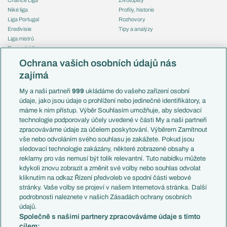
Niké liga
Profily, historie
Liga Portugal
Rozhovory
Eredivisie
Tipy a analýzy
Liga mistrů
Evropská liga
Reprezentace
Konferenční liga
Česko
Ochrana vašich osobních údajů nás
Mistrovství světa
Slovensko
zajímá
Liga národů
Anglie
Francie
My a naši partneři
999
ukládáme do vašeho zařízení osobní
Témata
Itálie
údaje, jako jsou údaje o prohlížení nebo jedinečné identifikátory, a
Představení týmů MS
Německo
máme k nim přístup. Výběr Souhlasím umožňuje, aby sledovací
EuroSkauting
Španělsko
technologie podporovaly účely uvedené v části My a naši partneři
PL v kostce
Argentina
zpracováváme údaje za účelem poskytování. Výběrem Zamítnout
Evropské koeficienty
Brazílie
vše nebo odvoláním svého souhlasu je zakážete. Pokud jsou
Přestupy
sledovací technologie zakázány, některé zobrazené obsahy a
Přestupové spekulace
reklamy pro vás nemusí být tolik relevantní. Tuto nabídku můžete
Přestupy
Zranění
kdykoli znovu zobrazit a změnit své volby nebo souhlas odvolat
Zápasy
kliknutím na odkaz Řízení předvoleb ve spodní části webové
Livescore
stránky. Vaše volby se projeví v našem Internetová stránka. Další
Kluby
Tipovací soutěž
podrobnosti naleznete v našich Zásadách ochrany osobních
Arsenal FC
Fotbal TV
údajů.
Chelsea FC
Společně s našimi partnery zpracováváme údaje s tímto
Manchester United
cílem:
AC Milán