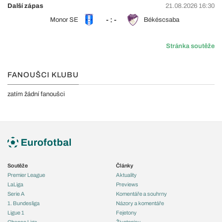
Další zápas
21.08.2026 16:30
- : -
Monor SE
Békéscsaba
Stránka soutěže
FANOUŠCI KLUBU
zatím žádní fanoušci
Soutěže
Články
Premier League
Aktuality
LaLiga
Previews
Serie A
Komentáře a souhrny
1. Bundesliga
Názory a komentáře
Ligue 1
Fejetony
Chance Liga
Životopisy