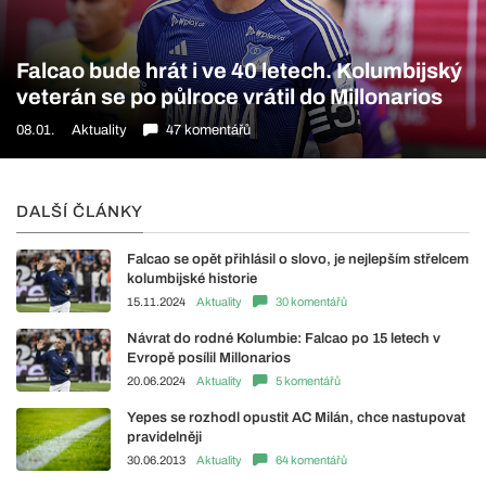
Falcao bude hrát i ve 40 letech. Kolumbijský
veterán se po půlroce vrátil do Millonarios
08.01.
Aktuality
47 komentářů
DALŠÍ ČLÁNKY
Falcao se opět přihlásil o slovo, je nejlepším střelcem
kolumbijské historie
15.11.2024
Aktuality
30 komentářů
Návrat do rodné Kolumbie: Falcao po 15 letech v
Evropě posílil Millonarios
20.06.2024
Aktuality
5 komentářů
Yepes se rozhodl opustit AC Milán, chce nastupovat
pravidelněji
30.06.2013
Aktuality
64 komentářů