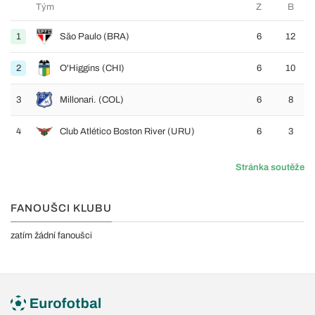
Tým
Z
B
1
São Paulo (BRA)
6
12
2
O'Higgins (CHI)
6
10
3
Millonari. (COL)
6
8
4
Club Atlético Boston River (URU)
6
3
Stránka soutěže
FANOUŠCI KLUBU
zatím žádní fanoušci