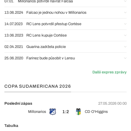
07.01.
Millonarios potvrdil návrat Falcaa
13.06.2024
Falcao je jednou nohou v Millonarios
14.07.2023
RC Lens potvrdil přestup Cortése
13.06.2023
RC Lens kupuje Cortése
02.04.2021
Guarína zadržela policie
25.06.2020
Farinez bude působit v Lensu
Další expres zprávy
COPA SUDAMERICANA 2026
Poslední zápas
27.05.2026 00:00
1:2
Millonarios
CD O'Higgins
Tabulka