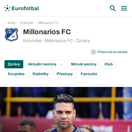
Kluby
Kolumbie
Millonarios FC
Millonarios FC
Kolumbie - Millonarios FC - Zprávy
Přidat klub do záložek
Zprávy
Aktuální sezóna
Minulé sezóny
Klub
Soupiska
Statistiky
Přestupy
Fanoušci