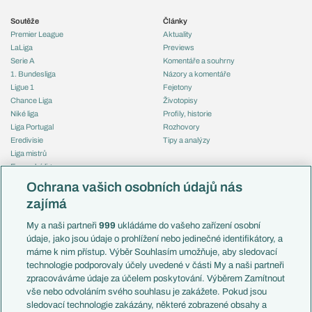
Soutěže
Články
Premier League
Aktuality
LaLiga
Previews
Serie A
Komentáře a souhrny
1. Bundesliga
Názory a komentáře
Ligue 1
Fejetony
Chance Liga
Životopisy
Niké liga
Profily, historie
Liga Portugal
Rozhovory
Eredivisie
Tipy a analýzy
Liga mistrů
Evropská liga
Reprezentace
Konferenční liga
Česko
Ochrana vašich osobních údajů nás
Mistrovství světa
Slovensko
zajímá
Liga národů
Anglie
Francie
My a naši partneři
999
ukládáme do vašeho zařízení osobní
Témata
Itálie
údaje, jako jsou údaje o prohlížení nebo jedinečné identifikátory, a
Představení týmů MS
Německo
máme k nim přístup. Výběr Souhlasím umožňuje, aby sledovací
EuroSkauting
Španělsko
technologie podporovaly účely uvedené v části My a naši partneři
PL v kostce
Argentina
zpracováváme údaje za účelem poskytování. Výběrem Zamítnout
Evropské koeficienty
Brazílie
vše nebo odvoláním svého souhlasu je zakážete. Pokud jsou
Přestupy
sledovací technologie zakázány, některé zobrazené obsahy a