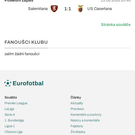
Poslední zápas
13.05.2026 20:45
1:1
Salernitana
US Casertana
Stránka soutěže
FANOUŠCI KLUBU
zatím žádní fanoušci
Soutěže
Články
Premier League
Aktuality
LaLiga
Previews
Serie A
Komentáře a souhrny
1. Bundesliga
Názory a komentáře
Ligue 1
Fejetony
Chance Liga
Životopisy