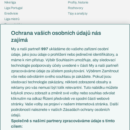
Niké liga
Profily, historie
Liga Portugal
Rozhovory
Eredivisie
Tipy a analýzy
Liga mistrů
Evropská liga
Reprezentace
Konferenční liga
Česko
Ochrana vašich osobních údajů nás
Mistrovství světa
Slovensko
zajímá
Liga národů
Anglie
Francie
My a naši partneři
997
ukládáme do vašeho zařízení osobní
Témata
Itálie
údaje, jako jsou údaje o prohlížení nebo jedinečné identifikátory, a
Představení týmů MS
Německo
máme k nim přístup. Výběr Souhlasím umožňuje, aby sledovací
EuroSkauting
Španělsko
technologie podporovaly účely uvedené v části My a naši partneři
PL v kostce
Argentina
zpracováváme údaje za účelem poskytování. Výběrem Zamítnout
Evropské koeficienty
Brazílie
vše nebo odvoláním svého souhlasu je zakážete. Pokud jsou
Přestupy
sledovací technologie zakázány, některé zobrazené obsahy a
Přestupové spekulace
reklamy pro vás nemusí být tolik relevantní. Tuto nabídku můžete
Přestupy
Zranění
kdykoli znovu zobrazit a změnit své volby nebo souhlas odvolat
Zápasy
kliknutím na odkaz Řízení předvoleb ve spodní části webové
Livescore
stránky. Vaše volby se projeví v našem Internetová stránka. Další
Kluby
Tipovací soutěž
podrobnosti naleznete v našich Zásadách ochrany osobních
Arsenal FC
Fotbal TV
údajů.
Chelsea FC
Společně s našimi partnery zpracováváme údaje s tímto
Manchester United
cílem:
AC Milán