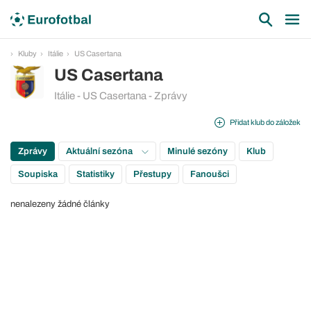
Kluby
Itálie
US Casertana
US Casertana
Itálie - US Casertana - Zprávy
Přidat klub do záložek
Zprávy
Aktuální sezóna
Minulé sezóny
Klub
Soupiska
Statistiky
Přestupy
Fanoušci
nenalezeny žádné články