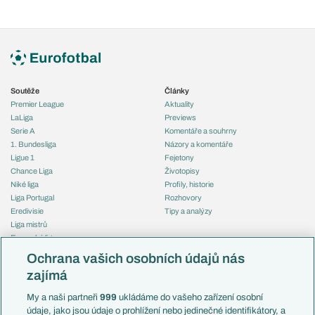
Soutěže
Články
Premier League
Aktuality
LaLiga
Previews
Serie A
Komentáře a souhrny
1. Bundesliga
Názory a komentáře
Ligue 1
Fejetony
Chance Liga
Životopisy
Niké liga
Profily, historie
Liga Portugal
Rozhovory
Eredivisie
Tipy a analýzy
Liga mistrů
Evropská liga
Reprezentace
Konferenční liga
Česko
Ochrana vašich osobních údajů nás
Mistrovství světa
Slovensko
zajímá
Liga národů
Anglie
Francie
My a naši partneři
999
ukládáme do vašeho zařízení osobní
Témata
Itálie
údaje, jako jsou údaje o prohlížení nebo jedinečné identifikátory, a