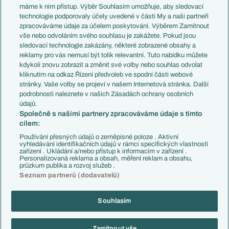
Představení týmů MS
Německo
máme k nim přístup. Výběr Souhlasím umožňuje, aby sledovací
EuroSkauting
Španělsko
technologie podporovaly účely uvedené v části My a naši partneři
PL v kostce
Argentina
zpracováváme údaje za účelem poskytování. Výběrem Zamítnout
Evropské koeficienty
Brazílie
vše nebo odvoláním svého souhlasu je zakážete. Pokud jsou
Přestupy
sledovací technologie zakázány, některé zobrazené obsahy a
Přestupové spekulace
reklamy pro vás nemusí být tolik relevantní. Tuto nabídku můžete
Přestupy
Zranění
kdykoli znovu zobrazit a změnit své volby nebo souhlas odvolat
Zápasy
kliknutím na odkaz Řízení předvoleb ve spodní části webové
Livescore
stránky. Vaše volby se projeví v našem Internetová stránka. Další
Kluby
Tipovací soutěž
podrobnosti naleznete v našich Zásadách ochrany osobních
Arsenal FC
Fotbal TV
údajů.
Chelsea FC
Společně s našimi partnery zpracováváme údaje s tímto
Manchester United
cílem:
AC Milán
Juventus FC
Používání přesných údajů o zeměpisné poloze . Aktivní
Bayern Mnichov
vyhledávání identifikačních údajů v rámci specifických vlastností
zařízení . Ukládání a/nebo přístup k informacím v zařízení .
FC Barcelona
Personalizovaná reklama a obsah, měření reklam a obsahu,
Real Madrid
průzkum publika a rozvoj služeb .
Seznam partnerů (dodavatelů)
Souhlasím
Copyright © 2001-2026 EuroFotbal.cz. Využíváme zpravodajství ČTK.
RSS
Podmínky užití
Informace o zpracování osobních údajů
Zamítnout vše