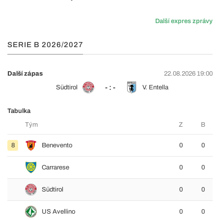
Další expres zprávy
SERIE B 2026/2027
Další zápas
22.08.2026 19:00
- : -
Südtirol
V. Entella
Tabulka
Tým
Z
B
8
Benevento
0
0
Carrarese
0
0
Südtirol
0
0
US Avellino
0
0