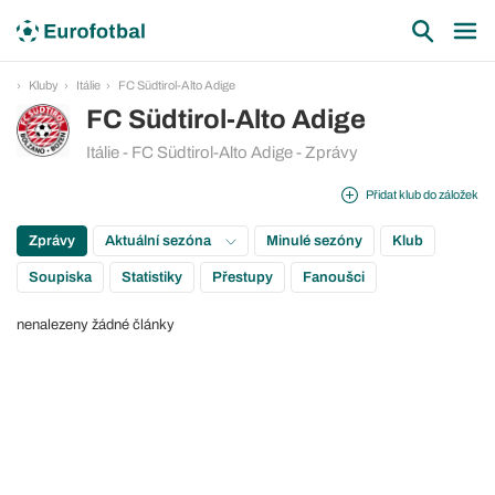
Kluby
Itálie
FC Südtirol-Alto Adige
FC Südtirol-Alto Adige
Itálie - FC Südtirol-Alto Adige - Zprávy
Přidat klub do záložek
Zprávy
Aktuální sezóna
Minulé sezóny
Klub
Soupiska
Statistiky
Přestupy
Fanoušci
nenalezeny žádné články