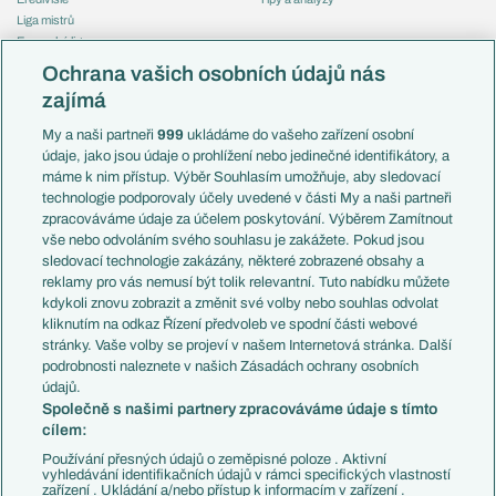
Liga mistrů
Evropská liga
Reprezentace
Konferenční liga
Česko
Ochrana vašich osobních údajů nás
Mistrovství světa
Slovensko
zajímá
Liga národů
Anglie
Francie
My a naši partneři
999
ukládáme do vašeho zařízení osobní
Témata
Itálie
údaje, jako jsou údaje o prohlížení nebo jedinečné identifikátory, a
Představení týmů MS
Německo
máme k nim přístup. Výběr Souhlasím umožňuje, aby sledovací
EuroSkauting
Španělsko
technologie podporovaly účely uvedené v části My a naši partneři
PL v kostce
Argentina
zpracováváme údaje za účelem poskytování. Výběrem Zamítnout
Evropské koeficienty
Brazílie
vše nebo odvoláním svého souhlasu je zakážete. Pokud jsou
Přestupy
sledovací technologie zakázány, některé zobrazené obsahy a
Přestupové spekulace
reklamy pro vás nemusí být tolik relevantní. Tuto nabídku můžete
Přestupy
Zranění
kdykoli znovu zobrazit a změnit své volby nebo souhlas odvolat
Zápasy
kliknutím na odkaz Řízení předvoleb ve spodní části webové
Livescore
stránky. Vaše volby se projeví v našem Internetová stránka. Další
Kluby
Tipovací soutěž
podrobnosti naleznete v našich Zásadách ochrany osobních
Arsenal FC
Fotbal TV
údajů.
Chelsea FC
Společně s našimi partnery zpracováváme údaje s tímto
Manchester United
cílem:
AC Milán
Juventus FC
Používání přesných údajů o zeměpisné poloze . Aktivní
Bayern Mnichov
vyhledávání identifikačních údajů v rámci specifických vlastností
zařízení . Ukládání a/nebo přístup k informacím v zařízení .
FC Barcelona