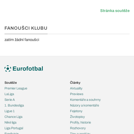
Stránka soutěže
FANOUŠCI KLUBU
zatím žádní fanoušci
Soutěže
Články
Premier League
Aktuality
LaLiga
Previews
Serie A
Komentáře a souhrny
1. Bundesliga
Názory a komentáře
Ligue 1
Fejetony
Chance Liga
Životopisy
Niké liga
Profily, historie
Liga Portugal
Rozhovory
Eredivisie
Tipy a analýzy