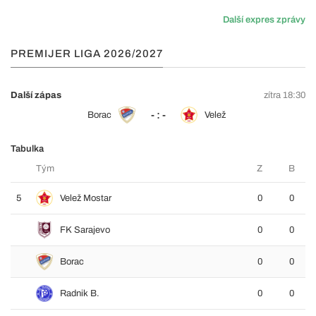
Další expres zprávy
PREMIJER LIGA 2026/2027
Další zápas
zítra 18:30
- : -
Borac
Velež
Tabulka
Tým
Z
B
5
Velež Mostar
0
0
FK Sarajevo
0
0
Borac
0
0
Radnik B.
0
0