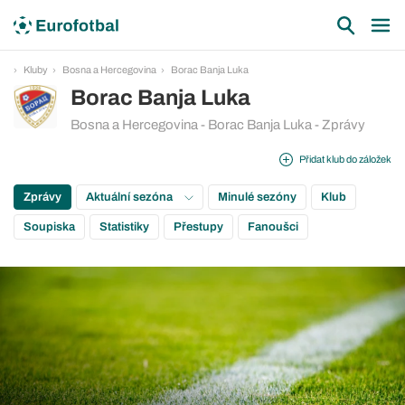
Kluby
Bosna a Hercegovina
Borac Banja Luka
Borac Banja Luka
Bosna a Hercegovina - Borac Banja Luka - Zprávy
Přidat klub do záložek
Zprávy
Aktuální sezóna
Minulé sezóny
Klub
Soupiska
Statistiky
Přestupy
Fanoušci