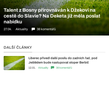
Talent z Bosny přirovnáván k Džekovi na
cestě do Slavie? Na Deketa již měla poslat
nabídku
27.04.
Aktuality
38 komentářů
DALŠÍ ČLÁNKY
Liberec přivedl další posilu do zadních řad, pod
Ještědem bude nastupovat stoper Berbič
12.01.
Aktuality
38 komentářů