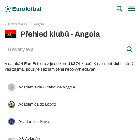
Přehled klubů
Angola
Přehled klubů - Angola
V databázi EuroFotbal.cz je celkem
18274
klubů. K nalezení klubu, který
vás zajímá, použijte seznam zemí nebo vyhledávání.
Academia de Futebol de Angola
Académica do Lobito
Académica Soyo
AS Aviação