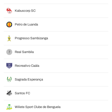
Kabuscorp SC
Petro de Luanda
Progresso Sambizanga
Real Sambila
Recreativo Caála
Sagrada Esperança
Santos FC
Wiliete Sport Clube de Benguela