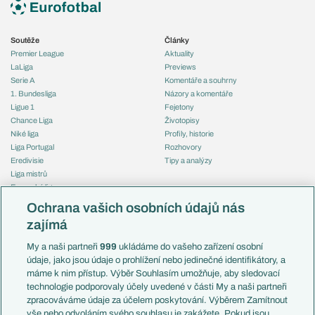
Soutěže
Články
Premier League
Aktuality
LaLiga
Previews
Serie A
Komentáře a souhrny
1. Bundesliga
Názory a komentáře
Ligue 1
Fejetony
Chance Liga
Životopisy
Niké liga
Profily, historie
Liga Portugal
Rozhovory
Eredivisie
Tipy a analýzy
Liga mistrů
Evropská liga
Reprezentace
Konferenční liga
Česko
Ochrana vašich osobních údajů nás
Mistrovství světa
Slovensko
zajímá
Liga národů
Anglie
Francie
My a naši partneři
999
ukládáme do vašeho zařízení osobní
Témata
Itálie
údaje, jako jsou údaje o prohlížení nebo jedinečné identifikátory, a
Představení týmů MS
Německo
máme k nim přístup. Výběr Souhlasím umožňuje, aby sledovací
EuroSkauting
Španělsko
technologie podporovaly účely uvedené v části My a naši partneři
PL v kostce
Argentina
zpracováváme údaje za účelem poskytování. Výběrem Zamítnout
Evropské koeficienty
Brazílie
vše nebo odvoláním svého souhlasu je zakážete. Pokud jsou