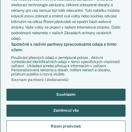
Přestupy
sledovací technologie zakázány, některé zobrazené obsahy a
Přestupové spekulace
reklamy pro vás nemusí být tolik relevantní. Tuto nabídku můžete
Přestupy
Zranění
kdykoli znovu zobrazit a změnit své volby nebo souhlas odvolat
Zápasy
kliknutím na odkaz Řízení předvoleb ve spodní části webové
Livescore
stránky. Vaše volby se projeví v našem Internetová stránka. Další
Kluby
Tipovací soutěž
podrobnosti naleznete v našich Zásadách ochrany osobních
Arsenal FC
Fotbal TV
údajů.
Chelsea FC
Společně s našimi partnery zpracováváme údaje s tímto
Manchester United
cílem:
AC Milán
Juventus FC
Používání přesných údajů o zeměpisné poloze . Aktivní
Bayern Mnichov
vyhledávání identifikačních údajů v rámci specifických vlastností
zařízení . Ukládání a/nebo přístup k informacím v zařízení .
FC Barcelona
Personalizovaná reklama a obsah, měření reklam a obsahu,
Real Madrid
průzkum publika a rozvoj služeb .
Seznam partnerů (dodavatelů)
Souhlasím
Copyright © 2001-2026 EuroFotbal.cz. Využíváme zpravodajství ČTK.
RSS
Podmínky užití
Informace o zpracování osobních údajů
Zamítnout vše
GDPR a žurnalistika
Nastavení soukromí
Kontakt
Tiráž
Řízení předvoleb