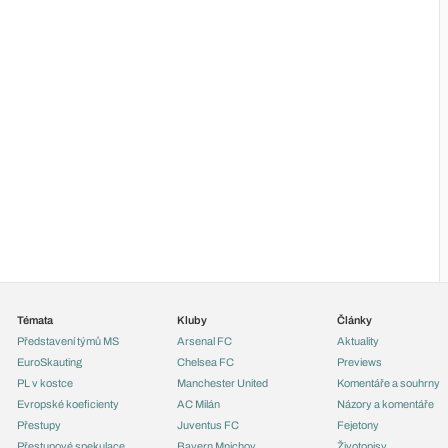
Témata
Kluby
Články
Představení týmů MS
Arsenal FC
Aktuality
EuroSkauting
Chelsea FC
Previews
PL v kostce
Manchester United
Komentáře a souhrny
Evropské koeficienty
AC Milán
Názory a komentáře
Přestupy
Juventus FC
Fejetony
Přestupové spekulace
Bayern Mnichov
Životopisy