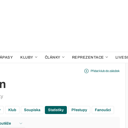
ÁPASY
KLUBY
ČLÁNKY
REPREZENTACE
LIVES
Přidat klub do záložek
n
ky
y
Klub
Soupiska
Statistiky
Přestupy
Fanoušci
outěže