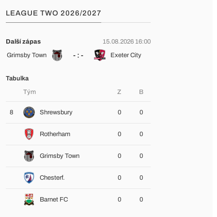
LEAGUE TWO 2026/2027
Další zápas
15.08.2026 16:00
- : -
Grimsby Town
Exeter City
Tabulka
Tým
Z
B
8
Shrewsbury
0
0
Rotherham
0
0
Grimsby Town
0
0
Chesterf.
0
0
Barnet FC
0
0