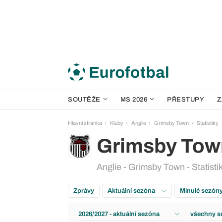
SOUTĚŽE
MS 2026
PŘESTUPY
Z
Hlavní stránka
Kluby
Anglie
Grimsby Town
Statistiky
Grimsby Tow
Anglie - Grimsby Town - Statisti
Zprávy
Aktuální sezóna
Minulé sezón
2026/2027 - aktuální sezóna
všechny s