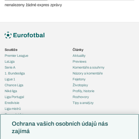
nenalezeny žádné expres zprávy
Soutěže
Články
Premier League
Aktuality
LaLiga
Previews
Serie A
Komentáře a souhrny
1. Bundesliga
Názory a komentáře
Ligue 1
Fejetony
Chance Liga
Životopisy
Niké liga
Profily, historie
Liga Portugal
Rozhovory
Eredivisie
Tipy a analýzy
Liga mistrů
Evropská liga
Reprezentace
Konferenční liga
Česko
Ochrana vašich osobních údajů nás
Mistrovství světa
Slovensko
zajímá
Liga národů
Anglie