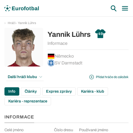
Hráči - Yannik Lührs
Yannik Lührs
49
Informace
Německo
SV Darmstadt
Další hráči klubu
Přidat hráče do záložek
Info
Články
Expres zprávy
Kariéra - klub
Kariéra - reprezentace
INFORMACE
Celé jméno
Číslo dresu
Používané jméno