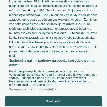
Francie
My a naši partneři
999
ukládáme do vašeho zařízení osobní
Témata
Itálie
údaje, jako jsou údaje o prohlížení nebo jedinečné identifikátory, a
Představení týmů MS
Německo
máme k nim přístup. Výběr Souhlasím umožňuje, aby sledovací
EuroSkauting
Španělsko
technologie podporovaly účely uvedené v části My a naši partneři
PL v kostce
Argentina
zpracováváme údaje za účelem poskytování. Výběrem Zamítnout
Evropské koeficienty
Brazílie
vše nebo odvoláním svého souhlasu je zakážete. Pokud jsou
Přestupy
sledovací technologie zakázány, některé zobrazené obsahy a
Přestupové spekulace
reklamy pro vás nemusí být tolik relevantní. Tuto nabídku můžete
Přestupy
Zranění
kdykoli znovu zobrazit a změnit své volby nebo souhlas odvolat
Zápasy
kliknutím na odkaz Řízení předvoleb ve spodní části webové
Livescore
stránky. Vaše volby se projeví v našem Internetová stránka. Další
Kluby
Tipovací soutěž
podrobnosti naleznete v našich Zásadách ochrany osobních
Arsenal FC
Fotbal TV
údajů.
Chelsea FC
Společně s našimi partnery zpracováváme údaje s tímto
Manchester United
cílem:
AC Milán
Juventus FC
Používání přesných údajů o zeměpisné poloze . Aktivní
Bayern Mnichov
vyhledávání identifikačních údajů v rámci specifických vlastností
zařízení . Ukládání a/nebo přístup k informacím v zařízení .
FC Barcelona
Personalizovaná reklama a obsah, měření reklam a obsahu,
Real Madrid
průzkum publika a rozvoj služeb .
Seznam partnerů (dodavatelů)
Souhlasím