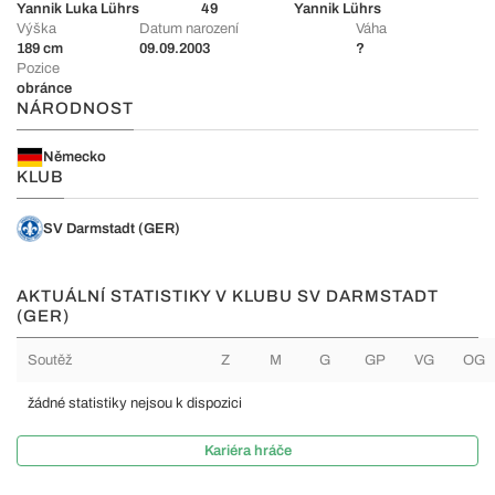
Yannik Luka Lührs
49
Yannik Lührs
Výška
Datum narození
Váha
189 cm
09.09.2003
?
Pozice
obránce
NÁRODNOST
Německo
KLUB
SV Darmstadt (GER)
AKTUÁLNÍ STATISTIKY V KLUBU SV DARMSTADT
(GER)
Soutěž
Z
M
G
GP
VG
OG
žádné statistiky nejsou k dispozici
Kariéra hráče