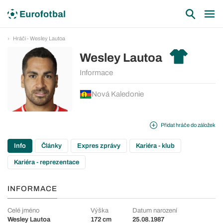
Hráči - Wesley Lautoa
Wesley Lautoa
Informace
Nová Kaledonie
Přidat hráče do záložek
Info
Články
Expres zprávy
Kariéra - klub
Kariéra - reprezentace
INFORMACE
Celé jméno
Výška
Datum narození
Wesley Lautoa
172 cm
25.08.1987