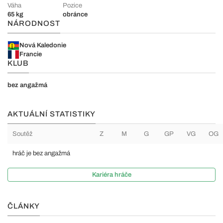
Váha
Pozice
65 kg
obránce
NÁRODNOST
Nová Kaledonie
Francie
KLUB
bez angažmá
AKTUÁLNÍ STATISTIKY
Soutěž
Z
M
G
GP
VG
OG
hráč je bez angažmá
Kariéra hráče
ČLÁNKY