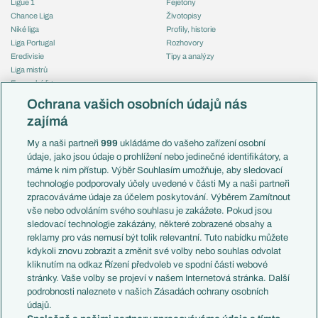
Ligue 1
Fejetony
Chance Liga
Životopisy
Niké liga
Profily, historie
Liga Portugal
Rozhovory
Eredivisie
Tipy a analýzy
Liga mistrů
Evropská liga
Reprezentace
Konferenční liga
Česko
Ochrana vašich osobních údajů nás
Mistrovství světa
Slovensko
zajímá
Liga národů
Anglie
Francie
My a naši partneři
999
ukládáme do vašeho zařízení osobní
Témata
Itálie
údaje, jako jsou údaje o prohlížení nebo jedinečné identifikátory, a
Představení týmů MS
Německo
máme k nim přístup. Výběr Souhlasím umožňuje, aby sledovací
EuroSkauting
Španělsko
technologie podporovaly účely uvedené v části My a naši partneři
PL v kostce
Argentina
zpracováváme údaje za účelem poskytování. Výběrem Zamítnout
Evropské koeficienty
Brazílie
vše nebo odvoláním svého souhlasu je zakážete. Pokud jsou
Přestupy
sledovací technologie zakázány, některé zobrazené obsahy a
Přestupové spekulace
reklamy pro vás nemusí být tolik relevantní. Tuto nabídku můžete
Přestupy
Zranění
kdykoli znovu zobrazit a změnit své volby nebo souhlas odvolat
Zápasy
kliknutím na odkaz Řízení předvoleb ve spodní části webové
Livescore
stránky. Vaše volby se projeví v našem Internetová stránka. Další
Kluby
Tipovací soutěž
podrobnosti naleznete v našich Zásadách ochrany osobních
Arsenal FC
Fotbal TV
údajů.
Chelsea FC