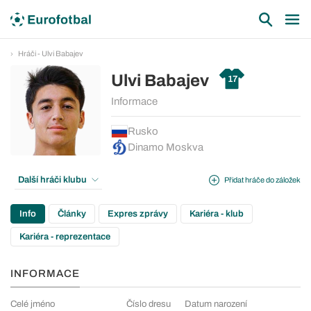
Hráči - Ulvi Babajev
Ulvi Babajev
17
Informace
Rusko
Dinamo Moskva
Další hráči klubu
Přidat hráče do záložek
Info
Články
Expres zprávy
Kariéra - klub
Kariéra - reprezentace
INFORMACE
Celé jméno
Číslo dresu
Datum narození