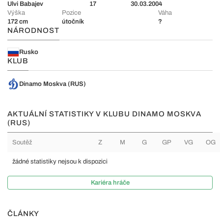
Ulvi Babajev
17
30.03.2004
Výška
Pozice
Váha
172 cm
útočník
?
NÁRODNOST
Rusko
KLUB
Dinamo Moskva (RUS)
AKTUÁLNÍ STATISTIKY V KLUBU DINAMO MOSKVA
(RUS)
Soutěž
Z
M
G
GP
VG
OG
žádné statistiky nejsou k dispozici
Kariéra hráče
ČLÁNKY