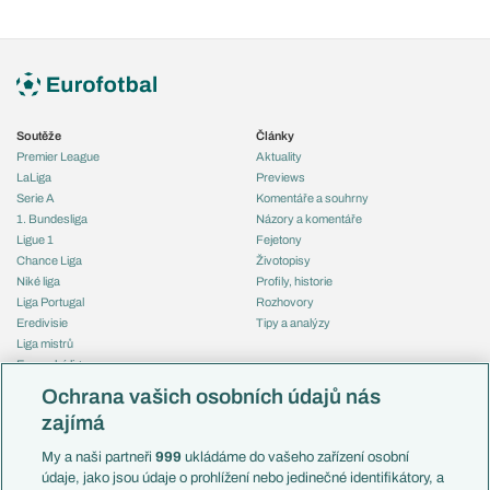
Soutěže
Články
Premier League
Aktuality
LaLiga
Previews
Serie A
Komentáře a souhrny
1. Bundesliga
Názory a komentáře
Ligue 1
Fejetony
Chance Liga
Životopisy
Niké liga
Profily, historie
Liga Portugal
Rozhovory
Eredivisie
Tipy a analýzy
Liga mistrů
Evropská liga
Reprezentace
Konferenční liga
Česko
Ochrana vašich osobních údajů nás
Mistrovství světa
Slovensko
zajímá
Liga národů
Anglie
Francie
My a naši partneři
999
ukládáme do vašeho zařízení osobní
Témata
Itálie
údaje, jako jsou údaje o prohlížení nebo jedinečné identifikátory, a