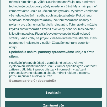
Představení týmů MS
Německo
máme k nim přístup. Výběr Souhlasím umožňuje, aby sledovací
EuroSkauting
Španělsko
technologie podporovaly účely uvedené v části My a naši partneři
PL v kostce
Argentina
zpracováváme údaje za účelem poskytování. Výběrem Zamítnout
Evropské koeficienty
Brazílie
vše nebo odvoláním svého souhlasu je zakážete. Pokud jsou
Přestupy
sledovací technologie zakázány, některé zobrazené obsahy a
Přestupové spekulace
reklamy pro vás nemusí být tolik relevantní. Tuto nabídku můžete
Přestupy
Zranění
kdykoli znovu zobrazit a změnit své volby nebo souhlas odvolat
Zápasy
kliknutím na odkaz Řízení předvoleb ve spodní části webové
Livescore
stránky. Vaše volby se projeví v našem Internetová stránka. Další
Kluby
Tipovací soutěž
podrobnosti naleznete v našich Zásadách ochrany osobních
Arsenal FC
Fotbal TV
údajů.
Chelsea FC
Společně s našimi partnery zpracováváme údaje s tímto
Manchester United
cílem:
AC Milán
Juventus FC
Používání přesných údajů o zeměpisné poloze . Aktivní
Bayern Mnichov
vyhledávání identifikačních údajů v rámci specifických vlastností
zařízení . Ukládání a/nebo přístup k informacím v zařízení .
FC Barcelona
Personalizovaná reklama a obsah, měření reklam a obsahu,
Real Madrid
průzkum publika a rozvoj služeb .
Seznam partnerů (dodavatelů)
Souhlasím
Copyright © 2001-2026 EuroFotbal.cz. Využíváme zpravodajství ČTK.
RSS
Podmínky užití
Informace o zpracování osobních údajů
Zamítnout vše