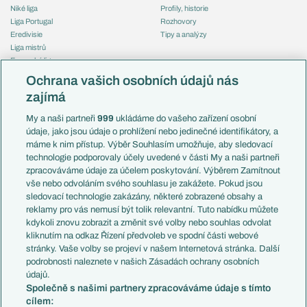
Niké liga
Profily, historie
Liga Portugal
Rozhovory
Eredivisie
Tipy a analýzy
Liga mistrů
Evropská liga
Reprezentace
Konferenční liga
Česko
Ochrana vašich osobních údajů nás
Mistrovství světa
Slovensko
zajímá
Liga národů
Anglie
Francie
My a naši partneři
999
ukládáme do vašeho zařízení osobní
Témata
Itálie
údaje, jako jsou údaje o prohlížení nebo jedinečné identifikátory, a
Představení týmů MS
Německo
máme k nim přístup. Výběr Souhlasím umožňuje, aby sledovací
EuroSkauting
Španělsko
technologie podporovaly účely uvedené v části My a naši partneři
PL v kostce
Argentina
zpracováváme údaje za účelem poskytování. Výběrem Zamítnout
Evropské koeficienty
Brazílie
vše nebo odvoláním svého souhlasu je zakážete. Pokud jsou
Přestupy
sledovací technologie zakázány, některé zobrazené obsahy a
Přestupové spekulace
reklamy pro vás nemusí být tolik relevantní. Tuto nabídku můžete
Přestupy
Zranění
kdykoli znovu zobrazit a změnit své volby nebo souhlas odvolat
Zápasy
kliknutím na odkaz Řízení předvoleb ve spodní části webové
Livescore
stránky. Vaše volby se projeví v našem Internetová stránka. Další
Kluby
Tipovací soutěž
podrobnosti naleznete v našich Zásadách ochrany osobních
Arsenal FC
Fotbal TV
údajů.
Chelsea FC
Společně s našimi partnery zpracováváme údaje s tímto
Manchester United
cílem:
AC Milán