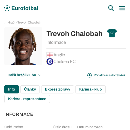
Hráči - Trevoh Chalobah
Trevoh Chalobah
23
Informace
Anglie
Chelsea FC
Další hráči klubu
Přidat hráče do záložek
Info
Články
Expres zprávy
Kariéra - klub
Kariéra - reprezentace
INFORMACE
Celé jméno
Číslo dresu
Datum narození