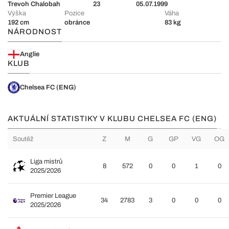
Trevoh Chalobah
23
05.07.1999
Výška
Pozice
Váha
192 cm
obránce
83 kg
NÁRODNOST
Anglie
KLUB
Chelsea FC (ENG)
AKTUÁLNÍ STATISTIKY V KLUBU CHELSEA FC (ENG)
Soutěž
Z
M
G
GP
VG
OG
Liga mistrů
8
572
0
0
1
0
2025/2026
Premier League
34
2783
3
0
0
0
2025/2026