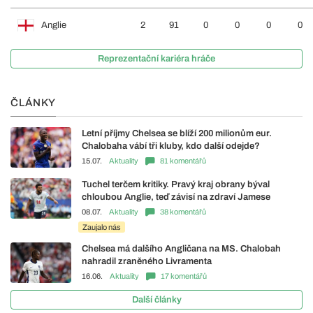
Anglie
2
91
0
0
0
0
Reprezentační kariéra hráče
ČLÁNKY
Letní příjmy Chelsea se blíží 200 milionům eur.
Chalobaha vábí tři kluby, kdo další odejde?
15.07.
Aktuality
81 komentářů
Tuchel terčem kritiky. Pravý kraj obrany býval
chloubou Anglie, teď závisí na zdraví Jamese
08.07.
Aktuality
38 komentářů
Zaujalo nás
Chelsea má dalšího Angličana na MS. Chalobah
nahradil zraněného Livramenta
16.06.
Aktuality
17 komentářů
Další články