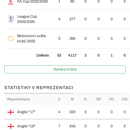
FA Cup 2025/2026
1
90
0
0
0
0
League Cup
4
277
0
0
0
0
2025/2026
Mistrovství světa
5
395
0
0
0
0
klubů 2025
Celkem
52
4117
3
0
1
0
Kariéra hráče
STATISTIKY V REPREZENTACI
Reprezentace
Z
M
G
GP
VG
OG
Anglie "17"
4
320
0
0
0
0
Anglie "19"
7
545
0
0
0
0