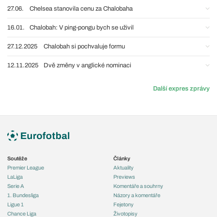
27.06.
Chelsea stanovila cenu za Chalobaha
16.01.
Chalobah: V ping-pongu bych se uživil
27.12.2025
Chalobah si pochvaluje formu
12.11.2025
Dvě změny v anglické nominaci
Další expres zprávy
Soutěže
Články
Premier League
Aktuality
LaLiga
Previews
Serie A
Komentáře a souhrny
1. Bundesliga
Názory a komentáře
Ligue 1
Fejetony
Chance Liga
Životopisy