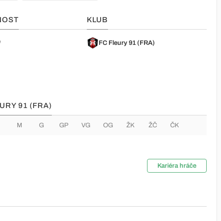
NOST
KLUB
e
FC Fleury 91 (FRA)
URY 91 (FRA)
M
G
GP
VG
OG
ŽK
ŽČ
ČK
Kariéra hráče