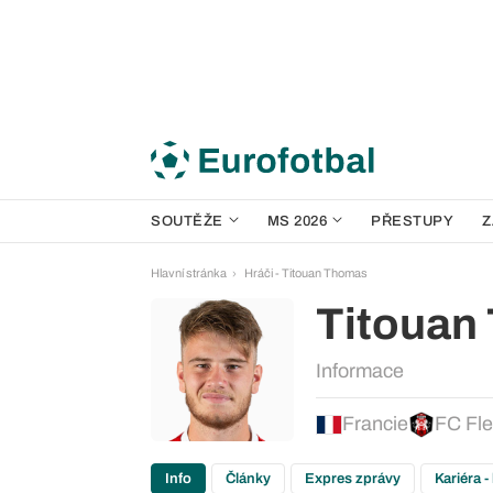
SOUTĚŽE
MS 2026
PŘESTUPY
Z
Hlavní stránka
Hráči - Titouan Thomas
Titouan
Informace
Francie
FC Fle
Info
Články
Expres zprávy
Kariéra -