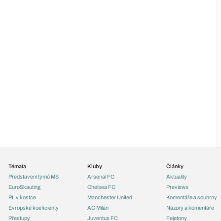
Témata
Kluby
Články
Představení týmů MS
Arsenal FC
Aktuality
EuroSkauting
Chelsea FC
Previews
PL v kostce
Manchester United
Komentáře a souhrny
Evropské koeficienty
AC Milán
Názory a komentáře
Přestupy
Juventus FC
Fejetony