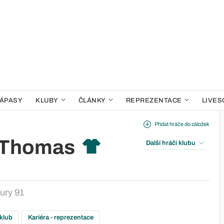
ÁPASY
KLUBY
ČLÁNKY
REPREZENTACE
LIVES
Přidat hráče do záložek
 Thomas
Další hráči klubu
ury 91
 klub
Kariéra - reprezentace