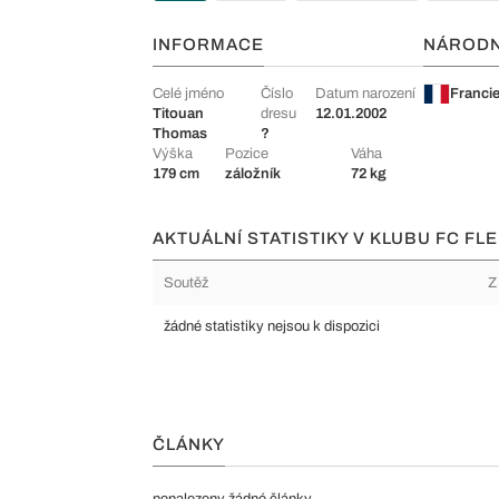
INFORMACE
NÁROD
Celé jméno
Číslo
Datum narození
Franci
Titouan
dresu
12.01.2002
Thomas
?
Výška
Pozice
Váha
179 cm
záložník
72 kg
AKTUÁLNÍ STATISTIKY V KLUBU FC FLE
Soutěž
Z
žádné statistiky nejsou k dispozici
ČLÁNKY