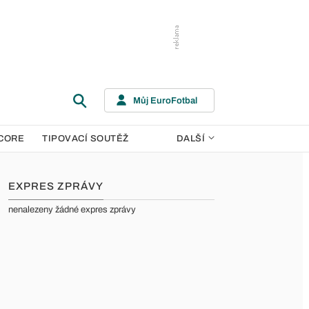
Můj EuroFotbal
CORE
TIPOVACÍ SOUTĚŽ
DALŠÍ
EXPRES ZPRÁVY
nenalezeny žádné expres zprávy