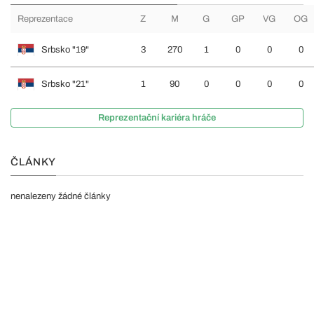
Reprezentace
Z
M
G
GP
VG
OG
Srbsko "19"
3
270
1
0
0
0
Srbsko "21"
1
90
0
0
0
0
Reprezentační kariéra hráče
ČLÁNKY
nenalezeny žádné články