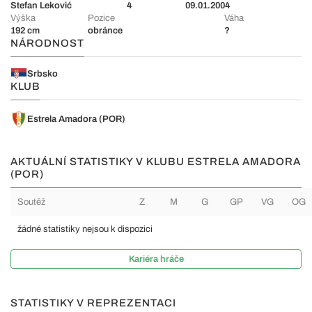
Stefan Leković
4
09.01.2004
Výška
Pozice
Váha
192 cm
obránce
?
NÁRODNOST
Srbsko
KLUB
Estrela Amadora (POR)
AKTUÁLNÍ STATISTIKY V KLUBU ESTRELA AMADORA
(POR)
Soutěž
Z
M
G
GP
VG
OG
žádné statistiky nejsou k dispozici
Kariéra hráče
STATISTIKY V REPREZENTACI