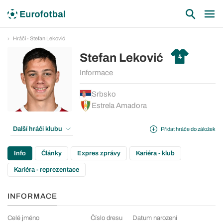
Hráči - Stefan Leković
Stefan Leković
4
Informace
Srbsko
Estrela Amadora
Další hráči klubu
Přidat hráče do záložek
Info
Články
Expres zprávy
Kariéra - klub
Kariéra - reprezentace
INFORMACE
Celé jméno
Číslo dresu
Datum narození