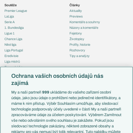
Soutěže
Články
Premier League
Aktuality
LaLiga
Previews
Serie A
Komentáře a souhrny
1. Bundesliga
Názory a komentáře
Ligue 1
Fejetony
Chance Liga
Životopisy
Niké liga
Profily, historie
Liga Portugal
Rozhovory
Eredivisie
Tipy a analýzy
Liga mistrů
Evropská liga
Reprezentace
Konferenční liga
Česko
Ochrana vašich osobních údajů nás
Mistrovství světa
Slovensko
zajímá
Liga národů
Anglie
Francie
My a naši partneři
999
ukládáme do vašeho zařízení osobní
Témata
Itálie
údaje, jako jsou údaje o prohlížení nebo jedinečné identifikátory, a
Představení týmů MS
Německo
máme k nim přístup. Výběr Souhlasím umožňuje, aby sledovací
EuroSkauting
Španělsko
technologie podporovaly účely uvedené v části My a naši partneři
PL v kostce
Argentina
zpracováváme údaje za účelem poskytování. Výběrem Zamítnout
Evropské koeficienty
Brazílie
vše nebo odvoláním svého souhlasu je zakážete. Pokud jsou
Přestupy
sledovací technologie zakázány, některé zobrazené obsahy a
Přestupové spekulace
reklamy pro vás nemusí být tolik relevantní. Tuto nabídku můžete
Přestupy