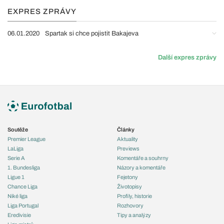
EXPRES ZPRÁVY
06.01.2020
Spartak si chce pojistit Bakajeva
Další expres zprávy
Soutěže
Články
Premier League
Aktuality
LaLiga
Previews
Serie A
Komentáře a souhrny
1. Bundesliga
Názory a komentáře
Ligue 1
Fejetony
Chance Liga
Životopisy
Niké liga
Profily, historie
Liga Portugal
Rozhovory
Eredivisie
Tipy a analýzy