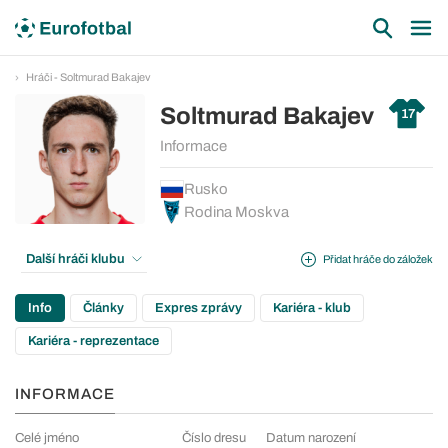
Hráči - Soltmurad Bakajev
Soltmurad Bakajev
17
Informace
Rusko
Rodina Moskva
Další hráči klubu
Přidat hráče do záložek
Info
Články
Expres zprávy
Kariéra - klub
Kariéra - reprezentace
INFORMACE
Celé jméno
Číslo dresu
Datum narození