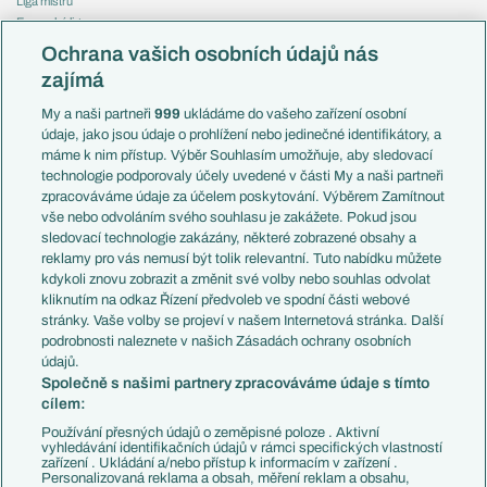
Liga mistrů
Evropská liga
Reprezentace
Konferenční liga
Česko
Ochrana vašich osobních údajů nás
Mistrovství světa
Slovensko
zajímá
Liga národů
Anglie
Francie
My a naši partneři
999
ukládáme do vašeho zařízení osobní
Témata
Itálie
údaje, jako jsou údaje o prohlížení nebo jedinečné identifikátory, a
Představení týmů MS
Německo
máme k nim přístup. Výběr Souhlasím umožňuje, aby sledovací
EuroSkauting
Španělsko
technologie podporovaly účely uvedené v části My a naši partneři
PL v kostce
Argentina
zpracováváme údaje za účelem poskytování. Výběrem Zamítnout
Evropské koeficienty
Brazílie
vše nebo odvoláním svého souhlasu je zakážete. Pokud jsou
Přestupy
sledovací technologie zakázány, některé zobrazené obsahy a
Přestupové spekulace
reklamy pro vás nemusí být tolik relevantní. Tuto nabídku můžete
Přestupy
Zranění
kdykoli znovu zobrazit a změnit své volby nebo souhlas odvolat
Zápasy
kliknutím na odkaz Řízení předvoleb ve spodní části webové
Livescore
stránky. Vaše volby se projeví v našem Internetová stránka. Další
Kluby
Tipovací soutěž
podrobnosti naleznete v našich Zásadách ochrany osobních
Arsenal FC
Fotbal TV
údajů.
Chelsea FC
Společně s našimi partnery zpracováváme údaje s tímto
Manchester United
cílem:
AC Milán
Juventus FC
Používání přesných údajů o zeměpisné poloze . Aktivní
Bayern Mnichov
vyhledávání identifikačních údajů v rámci specifických vlastností
zařízení . Ukládání a/nebo přístup k informacím v zařízení .
FC Barcelona
Personalizovaná reklama a obsah, měření reklam a obsahu,
Real Madrid