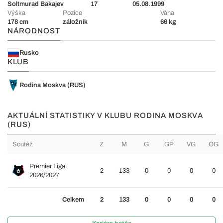
Soltmurad Bakajev
17
05.08.1999
Výška
Pozice
Váha
178 cm
záložník
66 kg
NÁRODNOST
Rusko
KLUB
Rodina Moskva (RUS)
AKTUÁLNÍ STATISTIKY V KLUBU RODINA MOSKVA
(RUS)
Soutěž
Z
M
G
GP
VG
OG
Premier Liga
2
133
0
0
0
0
2026/2027
Celkem
2
133
0
0
0
0