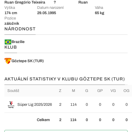
Ruan Gregório Teixeira
?
Ruan
Výška
Datum narození
Váha
174 cm
29.05.1995
65 kg
Pozice
záložník
NÁRODNOST
Brazílie
KLUB
Göztepe SK (TUR)
AKTUÁLNÍ STATISTIKY V KLUBU GÖZTEPE SK (TUR)
Soutěž
Z
M
G
GP
VG
OG
Süper Lig 2025/2026
2
114
0
0
0
0
Celkem
2
114
0
0
0
0