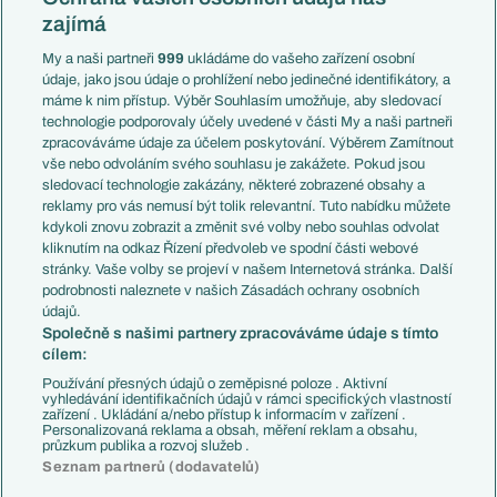
Mistrovství světa
Slovensko
zajímá
Liga národů
Anglie
Francie
My a naši partneři
999
ukládáme do vašeho zařízení osobní
Témata
Itálie
údaje, jako jsou údaje o prohlížení nebo jedinečné identifikátory, a
Představení týmů MS
Německo
máme k nim přístup. Výběr Souhlasím umožňuje, aby sledovací
EuroSkauting
Španělsko
technologie podporovaly účely uvedené v části My a naši partneři
PL v kostce
Argentina
zpracováváme údaje za účelem poskytování. Výběrem Zamítnout
Evropské koeficienty
Brazílie
vše nebo odvoláním svého souhlasu je zakážete. Pokud jsou
Přestupy
sledovací technologie zakázány, některé zobrazené obsahy a
Přestupové spekulace
reklamy pro vás nemusí být tolik relevantní. Tuto nabídku můžete
Přestupy
Zranění
kdykoli znovu zobrazit a změnit své volby nebo souhlas odvolat
Zápasy
kliknutím na odkaz Řízení předvoleb ve spodní části webové
Livescore
stránky. Vaše volby se projeví v našem Internetová stránka. Další
Kluby
Tipovací soutěž
podrobnosti naleznete v našich Zásadách ochrany osobních
Arsenal FC
Fotbal TV
údajů.
Chelsea FC
Společně s našimi partnery zpracováváme údaje s tímto
Manchester United
cílem:
AC Milán
Juventus FC
Používání přesných údajů o zeměpisné poloze . Aktivní
Bayern Mnichov
vyhledávání identifikačních údajů v rámci specifických vlastností
zařízení . Ukládání a/nebo přístup k informacím v zařízení .
FC Barcelona
Personalizovaná reklama a obsah, měření reklam a obsahu,
Real Madrid
průzkum publika a rozvoj služeb .
Seznam partnerů (dodavatelů)