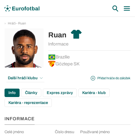
Hráči - Ruan
Ruan
Informace
Brazílie
Göztepe SK
Další hráči klubu
Přidat hráče do záložek
Info
Články
Expres zprávy
Kariéra - klub
Kariéra - reprezentace
INFORMACE
Celé jméno
Číslo dresu
Používané jméno