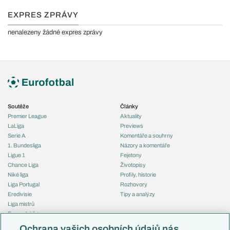
EXPRES ZPRÁVY
nenalezeny žádné expres zprávy
Soutěže
Články
Premier League
Aktuality
LaLiga
Previews
Serie A
Komentáře a souhrny
1. Bundesliga
Názory a komentáře
Ligue 1
Fejetony
Chance Liga
Životopisy
Niké liga
Profily, historie
Liga Portugal
Rozhovory
Eredivisie
Tipy a analýzy
Liga mistrů
Evropská liga
Reprezentace
Konferenční liga
Česko
Ochrana vašich osobních údajů nás