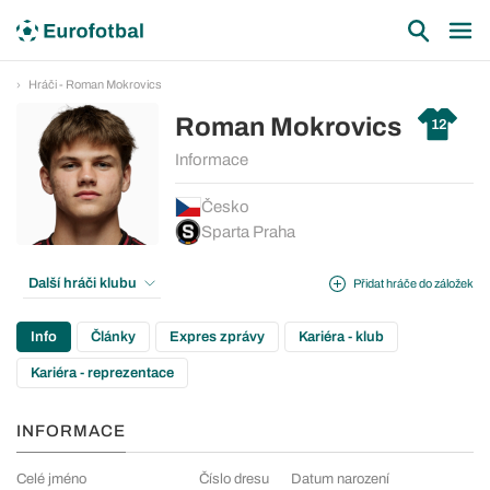
Hráči - Roman Mokrovics
Roman Mokrovics
12
Informace
Česko
Sparta Praha
Další hráči klubu
Přidat hráče do záložek
Info
Články
Expres zprávy
Kariéra - klub
Kariéra - reprezentace
INFORMACE
Celé jméno
Číslo dresu
Datum narození