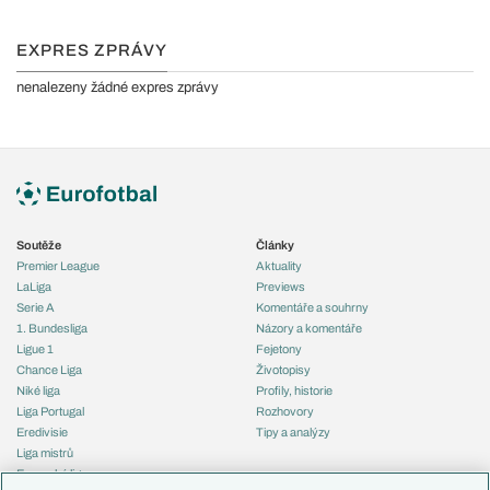
EXPRES ZPRÁVY
nenalezeny žádné expres zprávy
Soutěže
Články
Premier League
Aktuality
LaLiga
Previews
Serie A
Komentáře a souhrny
1. Bundesliga
Názory a komentáře
Ligue 1
Fejetony
Chance Liga
Životopisy
Niké liga
Profily, historie
Liga Portugal
Rozhovory
Eredivisie
Tipy a analýzy
Liga mistrů
Evropská liga
Reprezentace