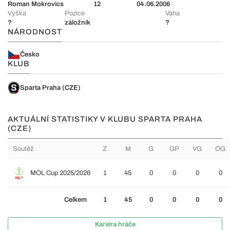
Roman Mokrovics
12
04.06.2006
Výška
Pozice
Váha
?
záložník
?
NÁRODNOST
Česko
KLUB
Sparta Praha (CZE)
AKTUÁLNÍ STATISTIKY V KLUBU SPARTA PRAHA
(CZE)
Soutěž
Z
M
G
GP
VG
OG
MOL Cup 2025/2026
1
45
0
0
0
0
Celkem
1
45
0
0
0
0
Kariéra hráče