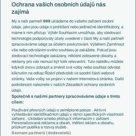
Konferenční liga
Česko
Ochrana vašich osobních údajů nás
Mistrovství světa
Slovensko
zajímá
Liga národů
Anglie
Francie
My a naši partneři
999
ukládáme do vašeho zařízení osobní
Témata
Itálie
údaje, jako jsou údaje o prohlížení nebo jedinečné identifikátory, a
Představení týmů MS
Německo
máme k nim přístup. Výběr Souhlasím umožňuje, aby sledovací
EuroSkauting
Španělsko
technologie podporovaly účely uvedené v části My a naši partneři
PL v kostce
Argentina
zpracováváme údaje za účelem poskytování. Výběrem Zamítnout
Evropské koeficienty
Brazílie
vše nebo odvoláním svého souhlasu je zakážete. Pokud jsou
Přestupy
sledovací technologie zakázány, některé zobrazené obsahy a
Přestupové spekulace
reklamy pro vás nemusí být tolik relevantní. Tuto nabídku můžete
Přestupy
Zranění
kdykoli znovu zobrazit a změnit své volby nebo souhlas odvolat
Zápasy
kliknutím na odkaz Řízení předvoleb ve spodní části webové
Livescore
stránky. Vaše volby se projeví v našem Internetová stránka. Další
Kluby
Tipovací soutěž
podrobnosti naleznete v našich Zásadách ochrany osobních
Arsenal FC
Fotbal TV
údajů.
Chelsea FC
Společně s našimi partnery zpracováváme údaje s tímto
Manchester United
cílem:
AC Milán
Juventus FC
Používání přesných údajů o zeměpisné poloze . Aktivní
Bayern Mnichov
vyhledávání identifikačních údajů v rámci specifických vlastností
zařízení . Ukládání a/nebo přístup k informacím v zařízení .
FC Barcelona
Personalizovaná reklama a obsah, měření reklam a obsahu,
Real Madrid
průzkum publika a rozvoj služeb .
Seznam partnerů (dodavatelů)