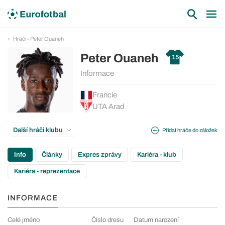
Hráči - Peter Ouaneh
Peter Ouaneh
15
Informace
Francie
UTA Arad
Další hráči klubu
Přidat hráče do záložek
Info
Články
Expres zprávy
Kariéra - klub
Kariéra - reprezentace
INFORMACE
Celé jméno
Číslo dresu
Datum narození