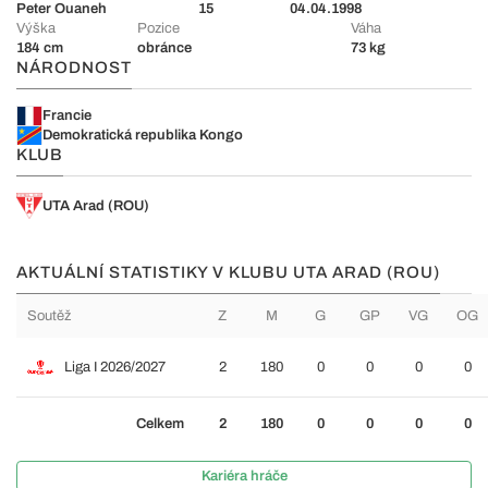
Peter Ouaneh
15
04.04.1998
Výška
Pozice
Váha
184 cm
obránce
73 kg
NÁRODNOST
Francie
Demokratická republika Kongo
KLUB
UTA Arad (ROU)
AKTUÁLNÍ STATISTIKY V KLUBU UTA ARAD (ROU)
Soutěž
Z
M
G
GP
VG
OG
Liga I 2026/2027
2
180
0
0
0
0
Celkem
2
180
0
0
0
0
Kariéra hráče