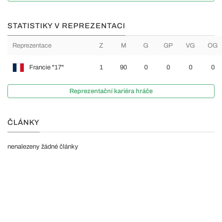
STATISTIKY V REPREZENTACI
Reprezentace
Z
M
G
GP
VG
OG
Francie "17"
1
90
0
0
0
0
Reprezentační kariéra hráče
ČLÁNKY
nenalezeny žádné články