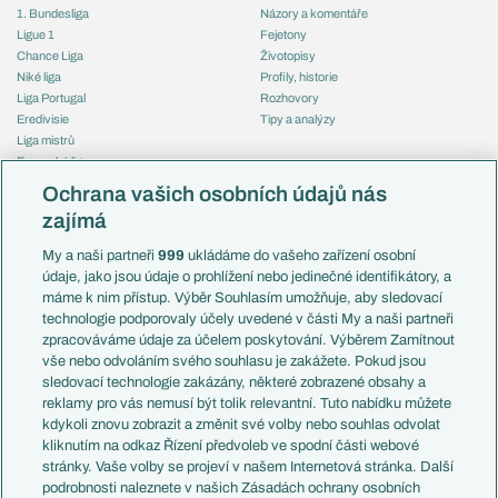
1. Bundesliga
Názory a komentáře
Ligue 1
Fejetony
Chance Liga
Životopisy
Niké liga
Profily, historie
Liga Portugal
Rozhovory
Eredivisie
Tipy a analýzy
Liga mistrů
Evropská liga
Reprezentace
Konferenční liga
Česko
Ochrana vašich osobních údajů nás
Mistrovství světa
Slovensko
zajímá
Liga národů
Anglie
Francie
My a naši partneři
999
ukládáme do vašeho zařízení osobní
Témata
Itálie
údaje, jako jsou údaje o prohlížení nebo jedinečné identifikátory, a
Představení týmů MS
Německo
máme k nim přístup. Výběr Souhlasím umožňuje, aby sledovací
EuroSkauting
Španělsko
technologie podporovaly účely uvedené v části My a naši partneři
PL v kostce
Argentina
zpracováváme údaje za účelem poskytování. Výběrem Zamítnout
Evropské koeficienty
Brazílie
vše nebo odvoláním svého souhlasu je zakážete. Pokud jsou
Přestupy
sledovací technologie zakázány, některé zobrazené obsahy a
Přestupové spekulace
reklamy pro vás nemusí být tolik relevantní. Tuto nabídku můžete
Přestupy
Zranění
kdykoli znovu zobrazit a změnit své volby nebo souhlas odvolat
Zápasy
kliknutím na odkaz Řízení předvoleb ve spodní části webové
Livescore
stránky. Vaše volby se projeví v našem Internetová stránka. Další
Kluby
Tipovací soutěž
podrobnosti naleznete v našich Zásadách ochrany osobních
Arsenal FC