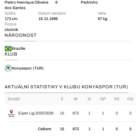
Pedro Henrique Oliveira
8
Pedrinho
dos Santos
Výška
Datum narození
Váha
173 cm
19.12.1996
67 kg
Pozice
útočník
NÁRODNOST
Brazílie
KLUB
Konyaspor (TUR)
AKTUÁLNÍ STATISTIKY V KLUBU KONYASPOR (TUR)
Soutěž
Z
M
G
GP
VG
OG
Süper Lig 2025/2026
15
672
1
1
0
0
Celkem
15
672
1
1
0
0