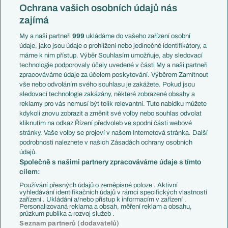
Konferenční liga
Česko
Ochrana vašich osobních údajů nás
Mistrovství světa
Slovensko
zajímá
Liga národů
Anglie
Francie
My a naši partneři
999
ukládáme do vašeho zařízení osobní
Témata
Itálie
údaje, jako jsou údaje o prohlížení nebo jedinečné identifikátory, a
Představení týmů MS
Německo
máme k nim přístup. Výběr Souhlasím umožňuje, aby sledovací
EuroSkauting
Španělsko
technologie podporovaly účely uvedené v části My a naši partneři
PL v kostce
Argentina
zpracováváme údaje za účelem poskytování. Výběrem Zamítnout
Evropské koeficienty
Brazílie
vše nebo odvoláním svého souhlasu je zakážete. Pokud jsou
Přestupy
sledovací technologie zakázány, některé zobrazené obsahy a
Přestupové spekulace
reklamy pro vás nemusí být tolik relevantní. Tuto nabídku můžete
Přestupy
Zranění
kdykoli znovu zobrazit a změnit své volby nebo souhlas odvolat
Zápasy
kliknutím na odkaz Řízení předvoleb ve spodní části webové
Livescore
stránky. Vaše volby se projeví v našem Internetová stránka. Další
Kluby
Tipovací soutěž
podrobnosti naleznete v našich Zásadách ochrany osobních
Arsenal FC
Fotbal TV
údajů.
Chelsea FC
Společně s našimi partnery zpracováváme údaje s tímto
Manchester United
cílem:
AC Milán
Juventus FC
Používání přesných údajů o zeměpisné poloze . Aktivní
Bayern Mnichov
vyhledávání identifikačních údajů v rámci specifických vlastností
zařízení . Ukládání a/nebo přístup k informacím v zařízení .
FC Barcelona
Personalizovaná reklama a obsah, měření reklam a obsahu,
Real Madrid
průzkum publika a rozvoj služeb .
Seznam partnerů (dodavatelů)