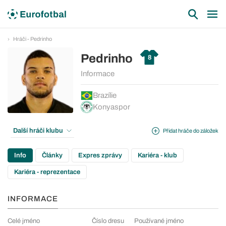
Hráči - Pedrinho
Pedrinho
8
Informace
Brazílie
Konyaspor
Další hráči klubu
Přidat hráče do záložek
Info
Články
Expres zprávy
Kariéra - klub
Kariéra - reprezentace
INFORMACE
Celé jméno
Číslo dresu
Používané jméno