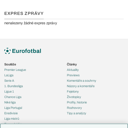
EXPRES ZPRÁVY
nenalezeny žádné expres zprávy
Soutěže
Články
Premier League
Aktuality
LaLiga
Previews
Serie A
Komentáře a souhrny
1. Bundesliga
Názory a komentáře
Ligue 1
Fejetony
Chance Liga
Životopisy
Niké liga
Profily, historie
Liga Portugal
Rozhovory
Eredivisie
Tipy a analýzy
Liga mistrů
Evropská liga
Reprezentace