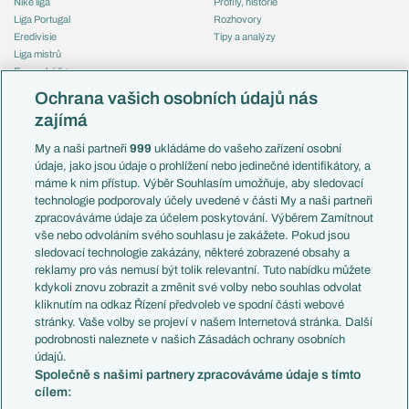
Niké liga
Profily, historie
Liga Portugal
Rozhovory
Eredivisie
Tipy a analýzy
Liga mistrů
Evropská liga
Reprezentace
Konferenční liga
Česko
Ochrana vašich osobních údajů nás
Mistrovství světa
Slovensko
zajímá
Liga národů
Anglie
Francie
My a naši partneři
999
ukládáme do vašeho zařízení osobní
Témata
Itálie
údaje, jako jsou údaje o prohlížení nebo jedinečné identifikátory, a
Představení týmů MS
Německo
máme k nim přístup. Výběr Souhlasím umožňuje, aby sledovací
EuroSkauting
Španělsko
technologie podporovaly účely uvedené v části My a naši partneři
PL v kostce
Argentina
zpracováváme údaje za účelem poskytování. Výběrem Zamítnout
Evropské koeficienty
Brazílie
vše nebo odvoláním svého souhlasu je zakážete. Pokud jsou
Přestupy
sledovací technologie zakázány, některé zobrazené obsahy a
Přestupové spekulace
reklamy pro vás nemusí být tolik relevantní. Tuto nabídku můžete
Přestupy
Zranění
kdykoli znovu zobrazit a změnit své volby nebo souhlas odvolat
Zápasy
kliknutím na odkaz Řízení předvoleb ve spodní části webové
Livescore
stránky. Vaše volby se projeví v našem Internetová stránka. Další
Kluby
Tipovací soutěž
podrobnosti naleznete v našich Zásadách ochrany osobních
Arsenal FC
Fotbal TV
údajů.
Chelsea FC
Společně s našimi partnery zpracováváme údaje s tímto
Manchester United
cílem:
AC Milán