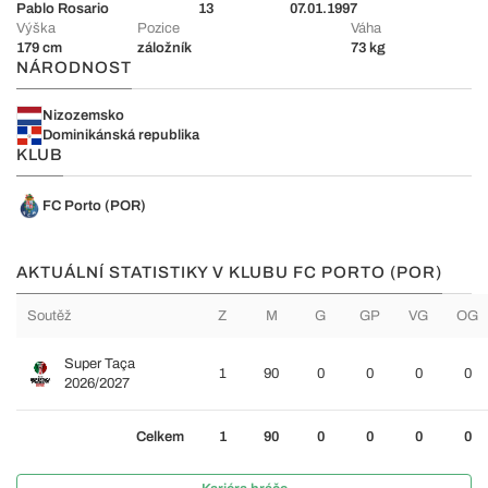
Pablo Rosario
13
07.01.1997
Výška
Pozice
Váha
179 cm
záložník
73 kg
NÁRODNOST
Nizozemsko
Dominikánská republika
KLUB
FC Porto (POR)
AKTUÁLNÍ STATISTIKY V KLUBU FC PORTO (POR)
Soutěž
Z
M
G
GP
VG
OG
Super Taça
1
90
0
0
0
0
2026/2027
Celkem
1
90
0
0
0
0