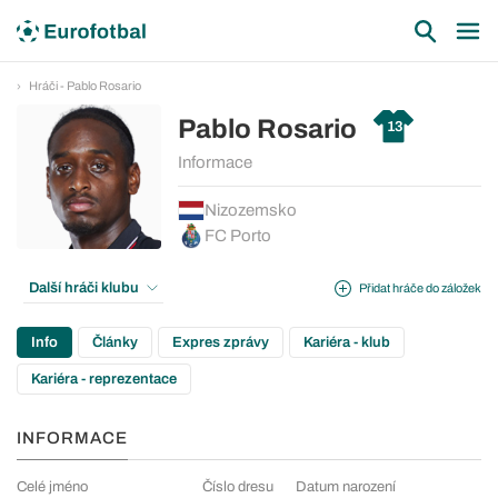
Hráči - Pablo Rosario
Pablo Rosario
13
Informace
Nizozemsko
FC Porto
Další hráči klubu
Přidat hráče do záložek
Info
Články
Expres zprávy
Kariéra - klub
Kariéra - reprezentace
INFORMACE
Celé jméno
Číslo dresu
Datum narození