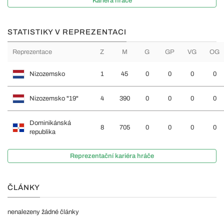
Kariéra hráče
STATISTIKY V REPREZENTACI
Reprezentace
Z
M
G
GP
VG
OG
Nizozemsko
1
45
0
0
0
0
Nizozemsko "19"
4
390
0
0
0
0
Dominikánská
8
705
0
0
0
0
republika
Reprezentační kariéra hráče
ČLÁNKY
nenalezeny žádné články